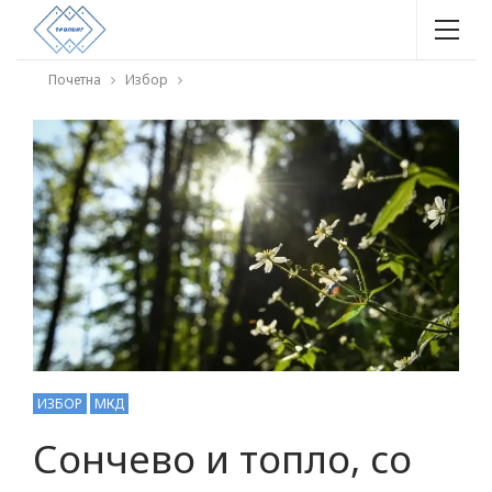
Почетна
Избор
ИЗБОР
МКД
Сончево и топло, со