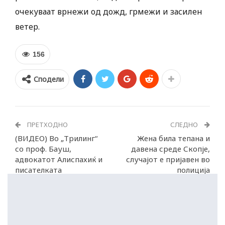
очекуваат врнежи од дожд, грмежи и засилен
ветер.
156
Сподели
ПРЕТХОДНО
СЛЕДНО
(ВИДЕО) Во „Трилинг“
Жена била тепана и
со проф. Бауш,
давена среде Скопје,
адвокатот Алиспахиќ и
случајот е пријавен во
писателката
полиција
Трајаноска