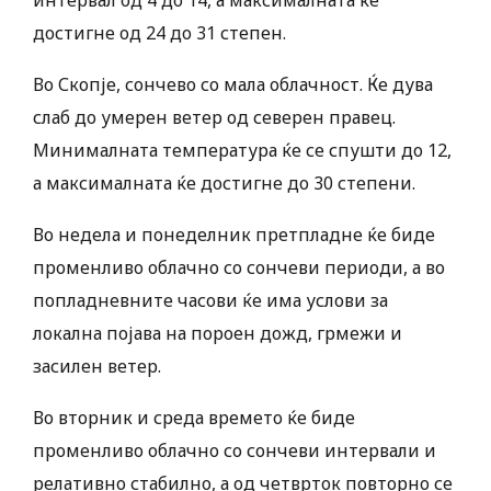
интервал од 4 до 14, а максималната ќе
достигне од 24 до 31 степен.
Во Скопје, сончево со мала облачност. Ќе дува
слаб до умерен ветер од северен правец.
Минималната температура ќе се спушти до 12,
а максималната ќе достигне до 30 степени.
Во недела и понеделник претпладне ќе биде
променливо облачно со сончеви периоди, а во
попладневните часови ќе има услови за
локална појава на пороен дожд, грмежи и
засилен ветер.
Во вторник и среда времето ќе биде
променливо облачно со сончеви интервали и
релативно стабилно, а од четврток повторно се