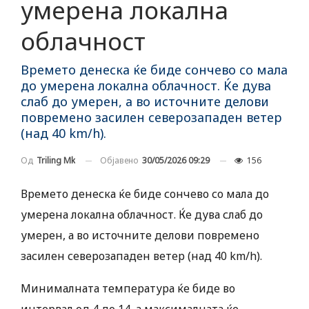
умерена локална
облачност
Времето денеска ќе биде сончево со мала
до умерена локална облачност. Ќе дува
слаб до умерен, а во источните делови
повремено засилен северозападен ветер
(над 40 km/h).
Објавено
30/05/2026 09:29
156
Од
Triling Mk
Времето денеска ќе биде сончево со мала до
умерена локална облачност. Ќе дува слаб до
умерен, а во источните делови повремено
засилен северозападен ветер (над 40 km/h).
Минималната температура ќе биде во