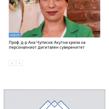
ИЗБОР
Проф. д-р Чупеска: Амандманот 5 не е
предмет на пазар, туку е цивилизациска
придобивка на либерална демократија