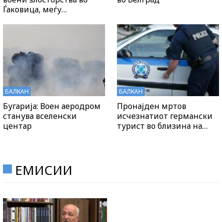
Ѓаковица, меѓу…
БАЛКАН
БАЛКАН
Бугарија: Воен аеродром
Пронајден мртов
станува вселенски
исчезнатиот германски
центар
турист во близина на…
ЕМИСИИ