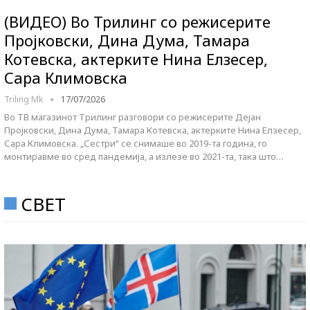
(ВИДЕО) Во Трилинг со режисерите
Пројковски, Дина Дума, Тамара
Котевска, актерките Нина Елзесер,
Сара Климовска
Triling Mk
17/07/2026
Во ТВ магазинот Трилинг разговори со режисерите Дејан
Пројковски, Дина Дума, Тамара Котевска, актерките Нина Елзесер,
Сара Климовска. „Сестри“ се снимаше во 2019-та година, го
монтиравме во сред пандемија, а излезе во 2021-та, така што…
СВЕТ