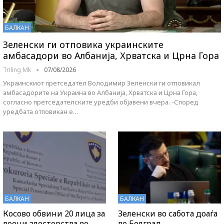
БАЛКАН
Зеленски ги отповика украинските
амбасадори во Албанија, Хрватска и Црна Гора
Triling Mk
07/08/2026
Украинскиот претседател Володимир Зеленски ги отповикал
амбасадорите на Украина во Албанија, Хрватска и Црна Гора,
согласно претседателските уредби објавени вчера. -Според
уредбата отповикан е…
БАЛКАН
БАЛКАН
Косово обвини 20 лица за
Зеленски во сабота доаѓа
воени злосторства во
во Белград