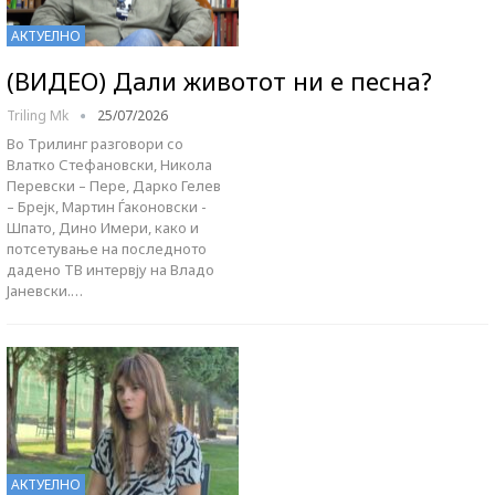
АКТУЕЛНО
(ВИДЕО) Дали животот ни е песна?
Triling Mk
25/07/2026
Во Трилинг разговори со
Влатко Стефановски, Никола
Перевски – Пере, Дарко Гелев
– Брејк, Мартин Ѓаконовски -
Шпато, Дино Имери, како и
потсетување на последното
дадено ТВ интервју на Владо
Јаневски.…
АКТУЕЛНО