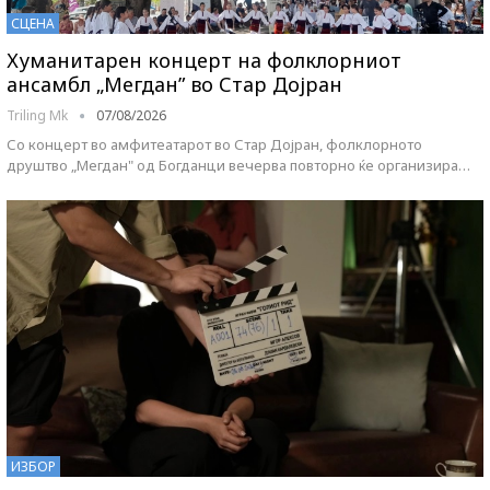
СЦЕНА
Хуманитарен концерт на фолклорниот
ансамбл „Мегдан” во Стар Дојран
Triling Mk
07/08/2026
Со концерт во амфитеатарот во Стар Дојран, фолклорното
друштво „Мегдан" од Богданци вечерва повторно ќе организира…
ИЗБОР