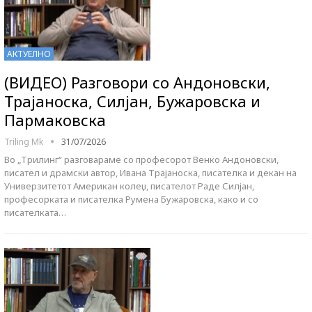
АКТУЕЛНО
(ВИДЕО) Разговори со Андоновски,
Трајаноска, Силјан, Бужаровска и
Пармаковска
Triling Mk
31/07/2026
Во „Трилинг“ разговараме со професорот Венко Андоновски,
писател и драмски автор, Ивана Трајаноска, писателка и декан на
Универзитетот Американ колеџ, писателот Раде Силјан,
професорката и писателка Румена Бужаровска, како и со
писателката…