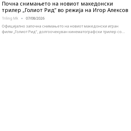
Почна снимањето на новиот македонски
трилер „Голиот Рид“ во режија на Игор Алексов
Triling Mk
07/08/2026
Официјално започна снимањето на новиот македонски игран
филм „Голиот Рид“, долгоочекуван кинематографски трилер со…