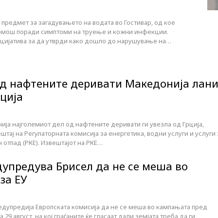
редмет за загадувањето на водата во Гостивар, од кое
 помош поради симптоми на труење и кожни инфекции.
ијатива за да утврди како дошло до нарушување на…
од нафтените деривати Македонија лан
рција
ја најголемиот дел од нафтените деривати ги увезла од Грција,
тај на Регулаторната комисија за енергетика, водни услуги и услуги 
отпад (РКЕ). Извештајот на РКЕ…
дупредува Брисел да не се меша во
за ЕУ
едупредија Европската комисија да не се меша во кампањата пред
9 август, на кој граѓаните ќе гласаат дали земјата треба да ги