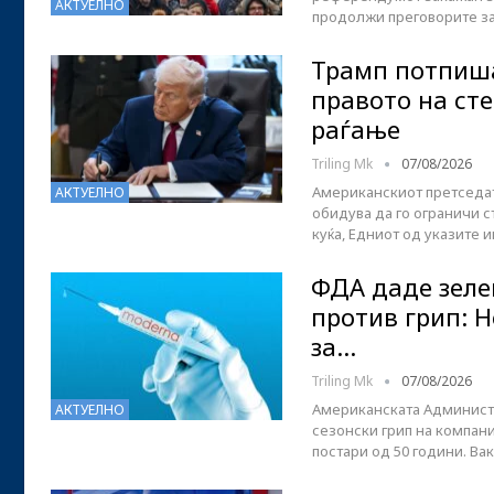
АКТУЕЛНО
продолжи преговорите за
Трамп потпиша
правото на ст
раѓање
Triling Mk
07/08/2026
Американскиот претседат
АКТУЕЛНО
обидува да го ограничи 
куќа, Едниот од указите 
ФДА даде зеле
против грип: 
за…
Triling Mk
07/08/2026
Американската Администр
АКТУЕЛНО
сезонски грип на компани
постари од 50 години. Ва