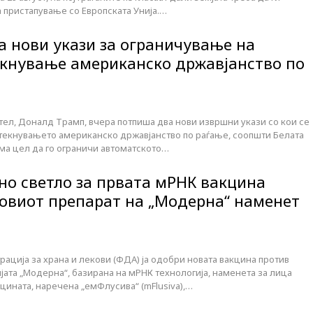
 пристапување со Европската Унија.…
 нови укази за ограничување на
екнување американско државјанство по
ел, Доналд Трамп, вчера потпиша два нови извршни укази со кои се
стекнувањето американско државјанство по раѓање, соопшти Белата
има цел да го ограничи автоматското…
но светло за првата мРНК вакцина
Новиот препарат на „Модерна“ наменет
ација за храна и лекови (ФДА) ја одобри новата вакцина против
јата „Модерна“, базирана на мРНК технологија, наменета за лица
кцината, наречена „емФлусива“ (mFlusiva),…