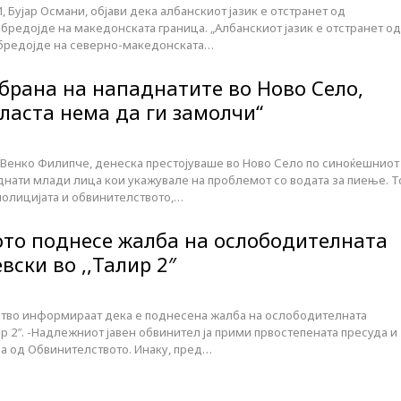
 Бујар Османи, објави дека албанскиот јазик е отстранет од
бредојде на македонската граница. „Албанскиот јазик е отстранет од
обредојде на северно-македонската…
брана на нападнатите во Ново Село,
ласта нема да ги замолчи“
Венко Филипче, денеска престојуваше во Ново Село по синоќешниот
днати млади лица кои укажувале на проблемот со водата за пиење. Т
полицијата и обвинителството,…
то поднесе жалба на ослободителната
вски во ,,Талир 2″
ство информираат дека е поднесена жалба на ослободителната
лир 2″. -Надлежниот јавен обвинител ја прими првостепената пресуда и
а од Обвинителството. Инаку, пред…