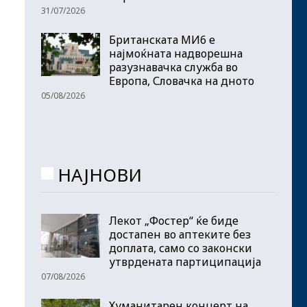
31/07/2026
Британската МИ6 е
најмоќната надворешна
разузнавачка служба во
Европа, Словачка на дното
05/08/2026
НАЈНОВИ
Лекот „Фостер“ ќе биде
достапен во аптеките без
доплата, само со законски
утврдената партиципација
07/08/2026
Хуманитарен концерт на