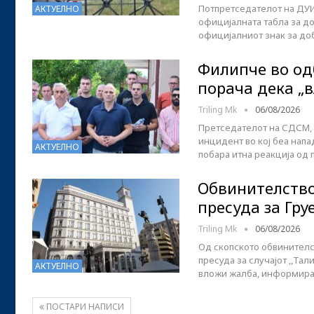
Потпретседателот на ДУИ,
АКТУЕЛНО
официјалната табла за до
официјалниот знак за д
Филипче во од
порача дека „в
Triling Mk
06/08/2026
Претседателот на СДСМ, 
инцидент во кој беа напа
АКТУЕЛНО
побара итна реакција од 
Обвинителство
пресуда за Груе
Triling Mk
06/08/2026
Од скопското обвинител
пресуда за случајот ,,Та
АКТУЕЛНО
вложи жалба, информира
ПОСТАРИ НАПИСИ