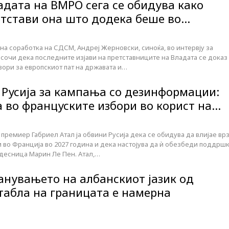
адата на ВМРО сега се обидува како
ретстави она што додека беше во…
а соработка на СДСМ, Андреј Жерновски, синоќа, во интервју за
посочи дека последните изјави на претставниците на Владата се доказ
овори за европскиот пат на државата и…
и Русија за кампања со дезинформации:
 во француските избори во корист на…
ремиер Габриел Атал ја обвини Русија дека се обидува да влијае вр
 во Франција во 2027 година и дека настојува да ѝ обезбеди поддрш
 десница Марин Ле Пен. Атал,…
анувањето на албанскиот јазик од
табла на границата е намерна