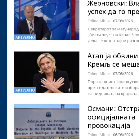
Жерновски: Вл
успех да го п
Triling Mk
07/08/2026
Секретарот за меѓународн
„Вести плус“ на Канал 5 
АКТУЕЛНО
дека се водат тајни разг
Атал ја обвин
Кремљ се меша
Triling Mk
07/08/2026
Поранешниот француски п
претседателските избори
АКТУЕЛНО
на лидерката на крајната
Османи: Отстр
официјалната 
провокација
Triling Mk
06/08/2026