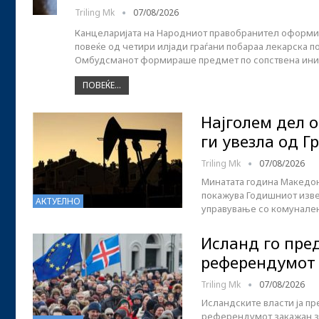
Triling Mk
07/08/2026
Канцеларијата на Народниот правобранител оформи п
повеќе од четири илјади граѓани побараа лекарска
Омбудсманот формираше предмет по сопствена иниц
ПОВЕЌЕ...
Најголем дел 
ги увезла од Г
Triling Mk
07/08/2026
Минатата година Македони
покажува Годишниот извеш
АКТУЕЛНО
управување со комунален 
Исланд го пре
референдумот 
Triling Mk
07/08/2026
Исландските власти ја пр
референдумот закажан за 2