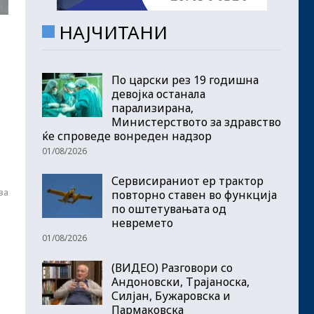
НАЈЧИТАНИ
По царски рез 19 годишна
девојка останала
парализирана,
и
Министерството за здравство
ќе спроведе вонреден надзор
01/08/2026
Сервисираниот ер трактор
за
повторно ставен во функција
по оштетувањата од
невремето
01/08/2026
(ВИДЕО) Разговори со
Андоновски, Трајаноска,
Силјан, Бужаровска и
Пармаковска