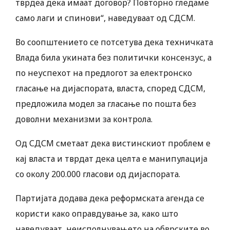
тврдеа дека имаат договор? Повторно гледаме
само лаги и спинови“, наведуваат од СДСМ.
Во соопштението се потсетува дека техничката
Влада била укината без политички консензус, а
по неуспехот на предлогот за електронско
гласање на дијаспората, власта, според СДСМ,
предложила модел за гласање по пошта без
доволни механизми за контрола.
Од СДСМ сметаат дека вистинскиот проблем е
кај власта и тврдат дека целта е манипулација
со околу 200.000 гласови од дијаспората.
Партијата додава дека реформската агенда се
користи како оправдување за, како што
наведуваат, неисполнувањето на обврските во