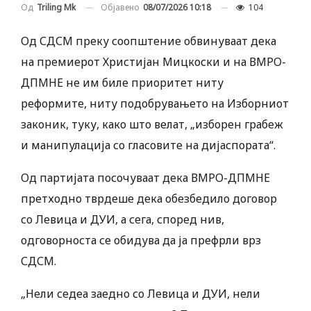
Објавено
08/07/2026 10:18
104
Од
Triling Mk
Од СДСМ преку соопштение обвинуваат дека
на премиерот Христијан Мицкоски и на ВМРО-
ДПМНЕ не им биле приоритет ниту
реформите, ниту подобрувањето на Изборниот
законик, туку, како што велат, „изборен грабеж
и манипулација со гласовите на дијаспората“.
Од партијата посочуваат дека ВМРО-ДПМНЕ
претходно тврдеше дека обезбедило договор
со Левица и ДУИ, а сега, според нив,
одговорноста се обидува да ја префрли врз
СДСМ.
„Нели седеа заедно со Левица и ДУИ, нели