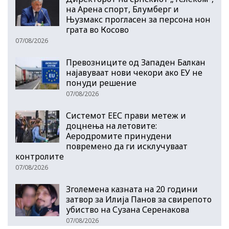
на Арена спорт, Блумберг и
Њузмакс прогласен за персона нон
грата во Косово
07/08/2026
Превозниците од Западен Балкан
најавуваат нови чекори ако ЕУ не
понуди решение
07/08/2026
Системот ЕЕС прави метеж и
доцнења на летовите:
Аеродромите принудени
повремено да ги исклучуваат
контролите
07/08/2026
Зголемена казната на 20 години
затвор за Илија Панов за свирепото
убиство на Сузана Серенакова
07/08/2026