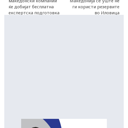
македонски компании
Македонија сè уште не
ќе добијат бесплатна
ги користи резервите
експертска подготовка
во Иловица
за излез на берза