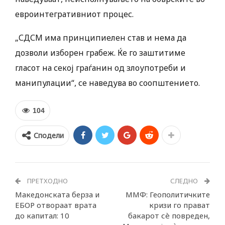
евроинтегративниот процес.
„СДСМ има принципиелен став и нема да
дозволи изборен грабеж. Ќе го заштитиме
гласот на секој граѓанин од злоупотреби и
манипулации“, се наведува во соопштението.
104
Сподели
ПРЕТХОДНО
СЛЕДНО
Македонската берза и
ММФ: Геополитичките
ЕБОР отвораат врата
кризи го прават
до капитал: 10
бакарот сè повреден,