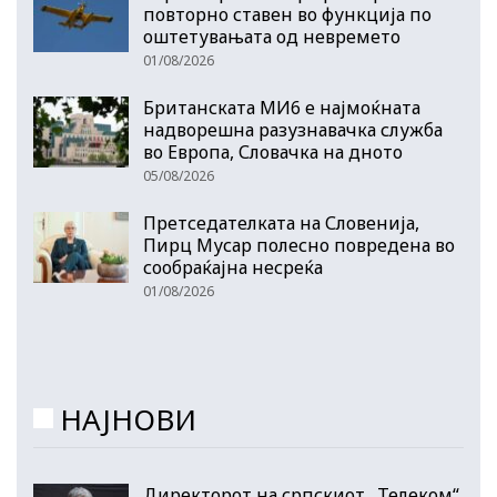
повторно ставен во функција по
оштетувањата од невремето
01/08/2026
Британската МИ6 е најмоќната
надворешна разузнавачка служба
во Европа, Словачка на дното
05/08/2026
Претседателката на Словенија,
Пирц Мусар полесно повредена во
сообраќајна несреќа
01/08/2026
НАЈНОВИ
Директорот на српскиот „Телеком“,