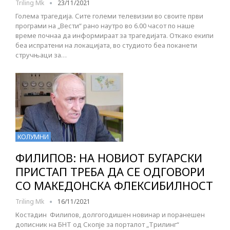
Triling Mk
23/11/2021
Голема трагедија. Сите големи телевизии во своите први
програми на „Вести“ рано наутро во 6.00 часот по наше
време почнаа да информираат за трагедијата. Откако екипи
беа испратени на локацијата, во студиото беа поканети
стручњаци за…
КОЛУМНИ
ФИЛИПОВ: НА НОВИОТ БУГАРСКИ
ПРИСТАП ТРЕБА ДА СЕ ОДГОВОРИ
СО МАКЕДОНСКА ФЛЕКСИБИЛНОСТ
Triling Mk
16/11/2021
Костадин Филипов, долгогодишен новинар и поранешен
дописник на БНТ од Скопје за порталот „Трилинг“