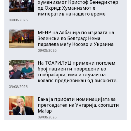
хуманизмот Кристоф Бенедиктер
од Охрид: Хуманизмот е
императив на нашето време
09/08/2026
МЕНР на Албанија по изјавата на
Зеленски во Белград: Нема
паралела меѓу Косово и Украина
09/08/2026
На ТОАРИЛУЦ примени поголем
број пациенти повредени во
сообраќајки, има и случаи на
колапс предизвикан од високите…
09/08/2026
Бака ја прифати номинацијата за
претседател на Унгарија, соопшти
Маѓар
09/08/2026