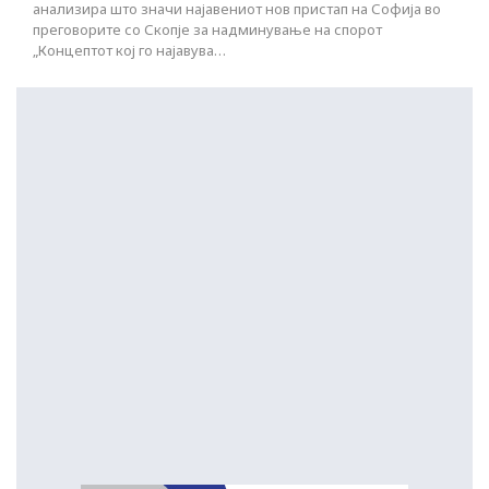
анализира што значи најавениот нов пристап на Софија во
преговорите со Скопје за надминување на спорот
„Концептот кој го најавува…