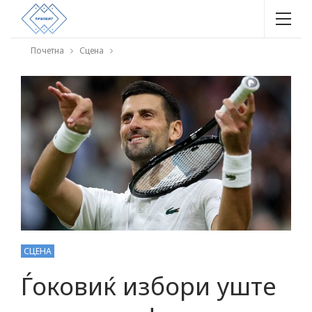
Почетна
Сцена
СЦЕНА
Ѓоковиќ избори уште