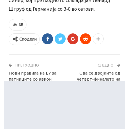
Синер, кој претходно го совлада Јан Ленард
Штруф од Германија со 3-0 во сетови.
65
Сподели
ПРЕТХОДНО
СЛЕДНО
Нови правила на ЕУ за
Ова се двојките од
патниците со авион
четврт-финалето на
Светското првенство