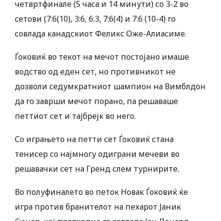
четвртфинале (5 часа и 14 минути) со 3-2 во
сетови (7:6(10), 3:6, 6:3, 7:6(4) и 7:6 (10-4) го
совлада канадскиот Феликс Оже-Алиасиме.
Ѓоковиќ во текот на мечот постојано имаше
водство од еден сет, но противникот не
дозволи седумкратниот шампион на Вимблдон
да го заврши мечот порано, па решаваше
петтиот сет и тајбрејк во него.
Со играњето на петти сет Ѓоковиќ стана
тенисер со најмногу одиграни мечеви во
решавачки сет на Гренд слем турнирите.
Во полуфиналето во петок Новак Ѓоковиќ ќе
игра против бранителот на пехарот Јаник