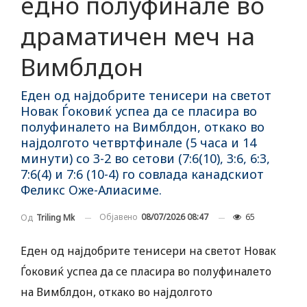
едно полуфинале во
драматичен меч на
Вимблдон
Еден од најдобрите тенисери на светот
Новак Ѓоковиќ успеа да се пласира во
полуфиналето на Вимблдон, откако во
најдолгото четвртфинале (5 часа и 14
минути) со 3-2 во сетови (7:6(10), 3:6, 6:3,
7:6(4) и 7:6 (10-4) го совлада канадскиот
Феликс Оже-Алиасиме.
Објавено
08/07/2026 08:47
65
Од
Triling Mk
Еден од најдобрите тенисери на светот Новак
Ѓоковиќ успеа да се пласира во полуфиналето
на Вимблдон, откако во најдолгото