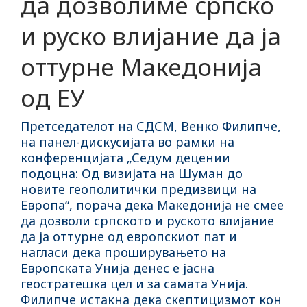
да дозволиме српско
и руско влијание да ја
оттурне Македонија
од ЕУ
Претседателот на СДСМ, Венко Филипче,
на панел-дискусијата во рамки на
конференцијата „Седум децении
подоцна: Од визијата на Шуман до
новите геополитички предизвици на
Европа“, порача дека Македонија не смее
да дозволи српското и руското влијание
да ја оттурне од европскиот пат и
нагласи дека проширувањето на
Европската Унија денес е јасна
геостратешка цел и за самата Унија.
Филипче истакна дека скептицизмот кон