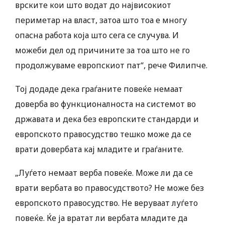
врските кои што водат до највисокиот
периметар на власт, затоа што тоа е многу
опасна работа која што сега се случува. И
можеби дел од причините за тоа што не го
продолжуваме европскиот пат“, рече Филипче.
Тој додаде дека граѓаните повеќе немаат
доверба во функционалноста на системот во
државата и дека без европските стандарди и
европското правосудство тешко може да се
врати довербата кај младите и граѓаните.
„Луѓето немаат верба повеќе. Може ли да се
врати вербата во правосудството? Не може без
европското правосудство. Не веруваат луѓето
повеќе. Ќе ја вратат ли вербата младите да