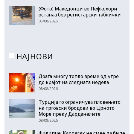
(Фото) Македонци во Пефкохори
останаа без регистарски таблички
05/08/2026
НАЈНОВИ
Доаѓа многу топло време од утре
до крајот на следната недела
08/08/2026
Турција го ограничува пловењето
на трговски бродови во Црното
Море преку Дарданелите
08/08/2026
Филипче: Карпалак не смее да биде