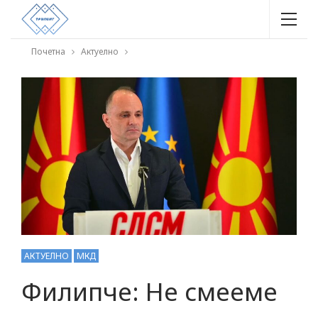
Почетна
Актуелно
АКТУЕЛНО
МКД
Филипче: Не смееме