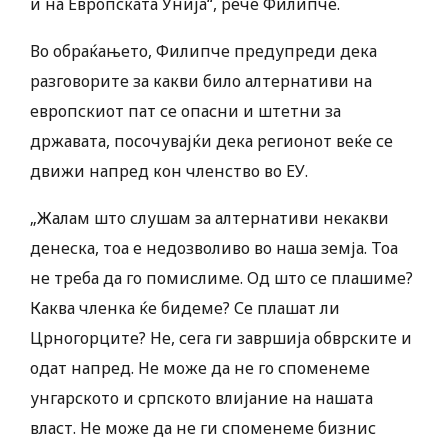
и на Европската Унија“, рече Филипче.
Во обраќањето, Филипче предупреди дека
разговорите за какви било алтернативи на
европскиот пат се опасни и штетни за
државата, посочувајќи дека регионот веќе се
движи напред кон членство во ЕУ.
„Жалам што слушам за алтернативи некакви
денеска, тоа е недозволиво во наша земја. Тоа
не треба да го помислиме. Од што се плашиме?
Каква членка ќе бидеме? Се плашат ли
Црногорците? Не, сега ги завршија обврските и
одат напред. Не може да не го споменеме
унгарското и српското влијание на нашата
власт. Не може да не ги споменеме бизнис