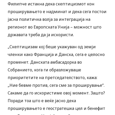
Филипче истакна дека скептицизмот кон
проширувањето е надминат и дека сега постои
јасна политичка волја за интеграција на
регионот во Европската Унија – можност што
државата треба да ја искористи.
„Скептицизам кој беше укажуван од земји
членки како Франција и Данска, сега е целосно
променет. Данската амбасадорка во
Собранието, кога ги образложуваше
приоритетите на претседателството, кажа:
„Ние бевме против, сега сме за проширување“.
Сакаме да го искористиме овој момент. Зашто?
Поради тоа што е веќе јасно дека
проширувањето е геостратешка цел и бенефит