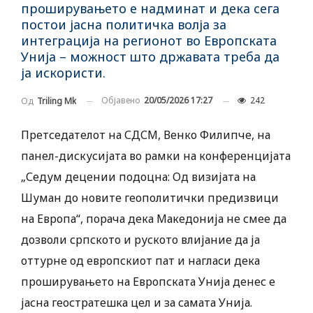
проширувањето е надминат и дека сега
постои јасна политичка волја за
интеграција на регионот во Европската
Унија – можност што државата треба да
ја искористи.
Објавено
20/05/2026 17:27
242
Од
Triling Mk
Претседателот на СДСМ, Венко Филипче, на
панел-дискусијата во рамки на конференцијата
„Седум децении подоцна: Од визијата на
Шуман до новите геополитички предизвици
на Европа“, порача дека Македонија не смее да
дозволи српското и руското влијание да ја
оттурне од европскиот пат и нагласи дека
проширувањето на Европската Унија денес е
јасна геостратешка цел и за самата Унија.