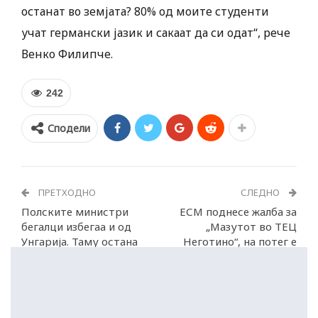
останат во земјата? 80% од моите студенти
учат германски јазик и сакаат да си одат“, рече
Венко Филипче.
242
Сподели
ПРЕТХОДНО
СЛЕДНО
Полските министри
ЕСМ поднесе жалба за
бегалци избегаа и од
„Мазутот во ТЕЦ
Унгарија. Таму остана
Неготино“, на потег е
само Никола Груевски
Вишото обвинителство