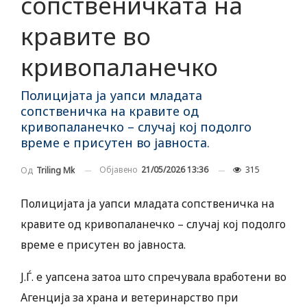
сопственичката на
кравите во
кривопаланечко
Полицијата ја уапси младата
сопственичка на кравите од
кривопаланечко – случај кој подолго
време е присутен во јавноста.
Објавено
21/05/2026 13:36
315
Од
Triling Mk
Полицијата ја уапси младата сопственичка на
кравите од кривопаланечко – случај кој подолго
време е присутен во јавноста.
Ј.Ѓ. е уапсена затоа што спречувала вработени во
Агенција за храна и ветеринарство при