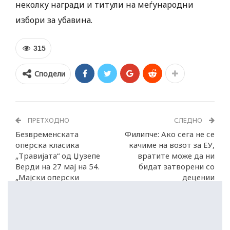
неколку награди и титули на меѓународни
избори за убавина.
315
Сподели
ПРЕТХОДНО
СЛЕДНО
Безвременската
Филипче: Ако сега не се
оперска класика
качиме на возот за ЕУ,
„Травијата“ од Џузепе
вратите може да ни
Верди на 27 мај на 54.
бидат затворени со
„Мајски оперски
децении
вечери“