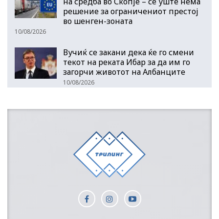
на средба во Скопје – сè уште нема
решение за ограничениот престој
во шенген-зоната
10/08/2026
Вучиќ се закани дека ќе го смени
текот на реката Ибар за да им го
загорчи животот на Албанците
10/08/2026