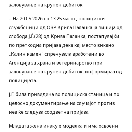
заловување на крупен добиток.
– На 20.05.2026 во 13:25 часот, полициски
службеници од ОВР Крива Паланка ја лишија од
слобода Ј.Ѓ.(28) од Крива Паланка, постапувајќи
по претходна пријава дека кај место викано
„Калин камен“ спречувала вработени во
Агенција за храна и ветеринарство при
заловување на крупен добиток, информираа од
полицијата.
Ј.Ѓ. била приведена во полициска станица и по
целосно документирање на случајот против
неа ќе следува соодветна пријава.
Младата жена инаку е моделка и има освоени