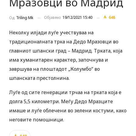
Мразовци во Мадрид
Објавено
19/12/2021 15:40
648
Од
Triling Mk
Неколку илјади луѓе учествуваа на
традиционалната трка на Дедо Мразовци во
главниот шпански град – Мадрид. Трката, која
има хуманитарен карактер, започнува и
завршува на плоштадот „Колумбо“ во
шпанската престолнина.
Луѓе од сите генерации трчаа на трката која е
долга 5,5 километри. Меѓу Дедо Мразците
имаше и луѓе облечени во зелени костуми, како
неговите помошници.