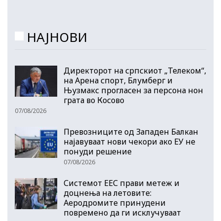
НАЈНОВИ
Директорот на српскиот „Телеком“,
на Арена спорт, Блумберг и
Њузмакс прогласен за персона нон
грата во Косово
07/08/2026
Превозниците од Западен Балкан
најавуваат нови чекори ако ЕУ не
понуди решение
07/08/2026
Системот ЕЕС прави метеж и
доцнења на летовите:
Аеродромите принудени
повремено да ги исклучуваат