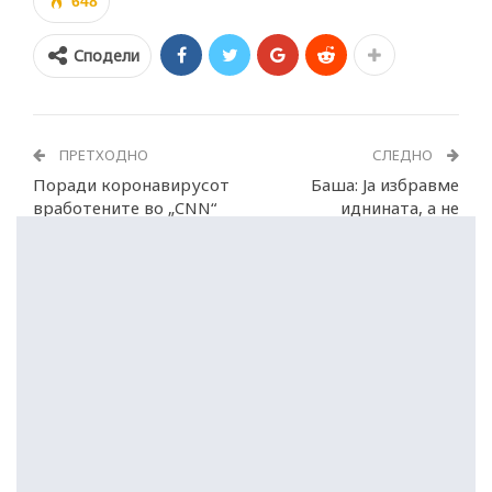
648
Сподели
ПРЕТХОДНО
СЛЕДНО
Поради коронавирусот
Баша: Ја избравме
вработените во „CNN“
иднината, а не
ќе работат од дома
минатото