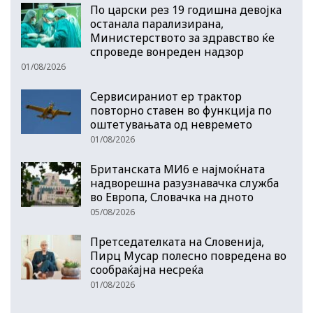
По царски рез 19 годишна девојка
останала парализирана,
Министерството за здравство ќе
спроведе вонреден надзор
01/08/2026
Сервисираниот ер трактор
повторно ставен во функција по
оштетувањата од невремето
01/08/2026
Британската МИ6 е најмоќната
надворешна разузнавачка служба
во Европа, Словачка на дното
05/08/2026
Претседателката на Словенија,
Пирц Мусар полесно повредена во
сообраќајна несреќа
01/08/2026