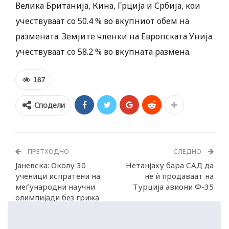
Велика Британија, Кина, Грција и Србија, кои
учествуваат со 50.4 % во вкупниот обем на
размената. Земјите членки на Европската Унија
учествуваат со 58.2 % во вкупната размена.
167
Сподели
ПРЕТХОДНО
СЛЕДНО
Јаневска: Околу 30
Нетанјаху бара САД да
ученици испратени на
не ѝ продаваат на
меѓународни научни
Турција авиони Ф-35
олимпијади без грижа
за трошоци