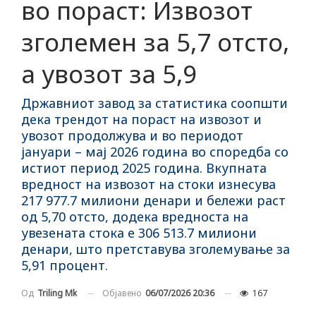
во пораст: Извозот
зголемен за 5,7 отсто,
а увозот за 5,9
Државниот завод за статистика соопшти
дека трендот на пораст на извозот и
увозот продолжува и во периодот
јануари – мај 2026 година во споредба со
истиот период 2025 година. Вкупната
вредност на извозот на стоки изнесува
217 977.7 милиони денари и бележи раст
од 5,70 отсто, додека вредноста на
увезената стока е 306 513.7 милиони
денари, што претставува зголемување за
5,91 процент.
Објавено
06/07/2026 20:36
167
Од
Triling Mk