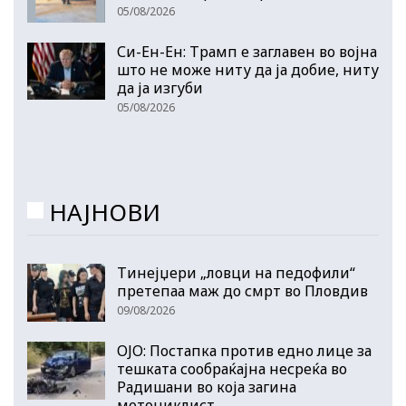
05/08/2026
Си-Ен-Ен: Трамп е заглавен во војна
што не може ниту да ја добие, ниту
да ја изгуби
05/08/2026
НАЈНОВИ
Тинејџери „ловци на педофили“
претепаа маж до смрт во Пловдив
09/08/2026
ОЈО: Постапка против едно лице за
тешката сообраќајна несреќа во
Радишани во која загина
мотоциклист