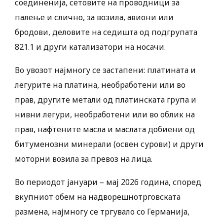
соединенија, сетовите на проводници за
палење и слично, за возила, авиони или
бродови, деловите на седишта од подгрупата
821.1 и други катализатори на носачи.
Во увозот најмногу се застапени: платината и
легурите на платина, необработени или во
прав, другите метали од платинската група и
нивни легури, необработени или во облик на
прав, нафтените масла и маслата добиени од
битуменозни минерали (освен сурови) и други
моторни возила за превоз на лица.
Во периодот јануари – мај 2026 година, според
вкупниот обем на надворешнотрговската
размена, најмногу се тргувало со Германија,