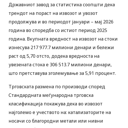
Државниот завод за статистика соопшти дека
трендот на пораст на извозот и увозот
продолжува и во периодот јануари – мај 2026
година во споредба со истиот период 2025
година. Вкупната вредност на извозот на стоки
изнесува 217 977.7 милиони денари и бележи
раст од 5,70 отсто, додека вредноста на
увезената стока е 306 513.7 милиони денари,
што претставува зголемување за 5,91 процент.
Трговската размена по производи според
Стандардната меѓународна трговска
класификација покажува дека во извозот
најголемо е учеството на: катализаторите на
носачи со благородни метали или нивни