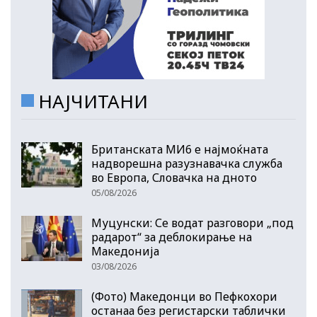
НАЈЧИТАНИ
Британската МИ6 е најмоќната
надворешна разузнавачка служба
во Европа, Словачка на дното
05/08/2026
Муцунски: Се водат разговори „под
радарот“ за деблокирање на
Македонија
03/08/2026
(Фото) Македонци во Пефкохори
останаа без регистарски таблички