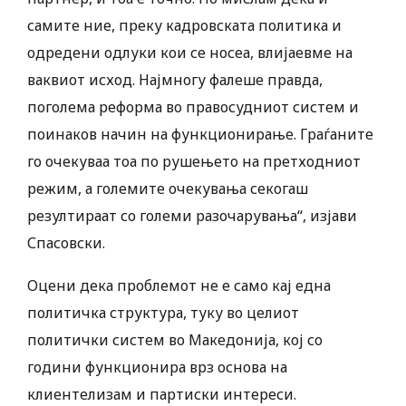
самите ние, преку кадровската политика и
одредени одлуки кои се носеа, влијаевме на
ваквиот исход. Најмногу фалеше правда,
поголема реформа во правосудниот систем и
поинаков начин на функционирање. Граѓаните
го очекуваа тоа по рушењето на претходниот
режим, а големите очекувања секогаш
резултираат со големи разочарувања“, изјави
Спасовски.
Оцени дека проблемот не е само кај една
политичка структура, туку во целиот
политички систем во Македонија, кој со
години функционира врз основа на
клиентелизам и партиски интереси.