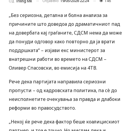
Објавено
19/05/2026 22:24
146
Од
Triling Mk
„Без сериозна, детална и болна анализа за
причините што доведоа до драматичниот пад
на довербата кај граѓаните, СДСМ нема да може
да понуди одговор како повторно да ја врати
поддршката“ – изјави екс министерот за
внатрешни работи во времето на СДСМ –
Оливер Спасовски, во емисија на 4ТВ.
Рече дека партијата направила сериозни
пропусти – од кадровската политика, па сè до
неисполнетите очекувања за правда и длабоки
реформи во правосудството.
„Некој ќе рече дека фактор беше коалицискиот
партнер, и тоа е точно. Но мислам дека и