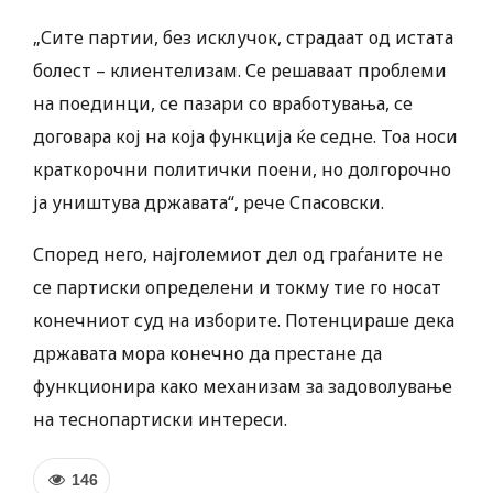
„Сите партии, без исклучок, страдаат од истата
болест – клиентелизам. Се решаваат проблеми
на поединци, се пазари со вработувања, се
договара кој на која функција ќе седне. Тоа носи
краткорочни политички поени, но долгорочно
ја уништува државата“, рече Спасовски.
Според него, најголемиот дел од граѓаните не
се партиски определени и токму тие го носат
конечниот суд на изборите. Потенцираше дека
државата мора конечно да престане да
функционира како механизам за задоволување
на теснопартиски интереси.
146