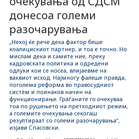
очекувања од СДСМ
донесоа големи
разочарувања
„Некој ќе рече дека фактор беше
коалицискиот партнер, и тоа е точно. Но
мислам дека и самите ние, преку
кадровската политика и одредени
одлуки кои се носеа, влијаевме на
ваквиот исход. Најмногу фалеше правда,
поголема реформа во правосудниот
систем и поинаков начин на
функционирање. Граѓаните го очекуваа
тоа по рушењето на претходниот режим,
а големите очекувања секогаш
резултираат со големи разочарувања“,
изјави Спасовски.