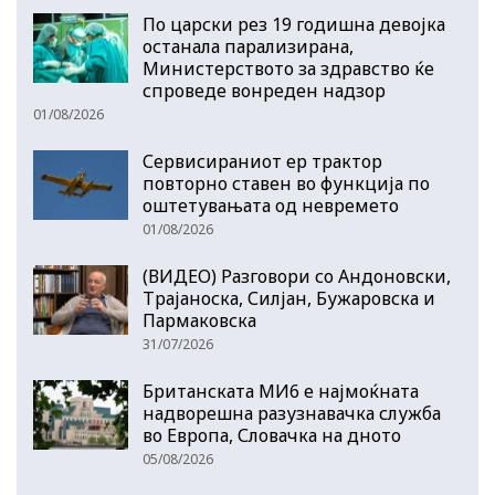
По царски рез 19 годишна девојка
останала парализирана,
Министерството за здравство ќе
спроведе вонреден надзор
01/08/2026
Сервисираниот ер трактор
повторно ставен во функција по
оштетувањата од невремето
01/08/2026
(ВИДЕО) Разговори со Андоновски,
Трајаноска, Силјан, Бужаровска и
Пармаковска
31/07/2026
Британската МИ6 е најмоќната
надворешна разузнавачка служба
во Европа, Словачка на дното
05/08/2026