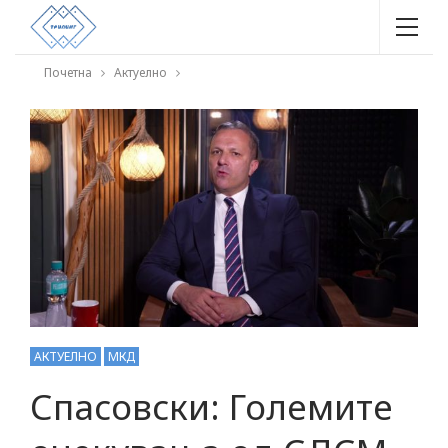
Почетна
Актуелно
АКТУЕЛНО
МКД
Спасовски: Големите