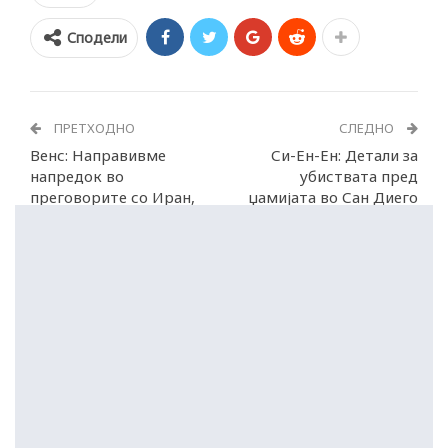
Сподели
ПРЕТХОДНО
СЛЕДНО
Венс: Направивме
Си-Ен-Ен: Детали за
напредок во
убиствата пред
преговорите со Иран,
џамијата во Сан Диего
никој не сака војна