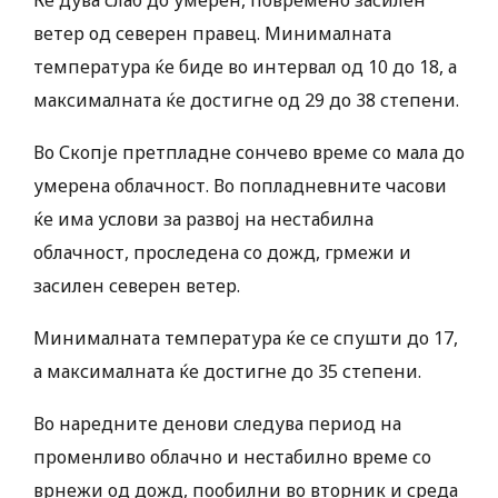
Ќе дува слаб до умерен, повремено засилен
ветер од северен правец. Минималната
температура ќе биде во интервал од 10 до 18, а
максималната ќе достигне од 29 до 38 степени.
Во Скопје претпладне сончево време со мала до
умерена облачност. Во попладневните часови
ќе има услови за развој на нестабилна
облачност, проследена со дожд, грмежи и
засилен северен ветер.
Минималната температура ќе се спушти до 17,
а максималната ќе достигне до 35 степени.
Во наредните денови следува период на
променливо облачно и нестабилно време со
врнежи од дожд, пообилни во вторник и среда