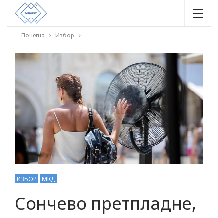
Почетна
Избор
ИЗБОР
МКД
Сончево претпладне,