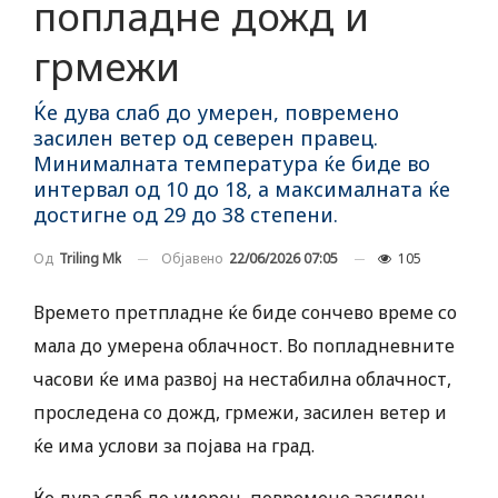
попладне дожд и
грмежи
Ќе дува слаб до умерен, повремено
засилен ветер од северен правец.
Минималната температура ќе биде во
интервал од 10 до 18, а максималната ќе
достигне од 29 до 38 степени.
Објавено
22/06/2026 07:05
105
Од
Triling Mk
Времето претпладне ќе биде сончево време со
мала до умерена облачност. Во попладневните
часови ќе има развој на нестабилна облачност,
проследена со дожд, грмежи, засилен ветер и
ќе има услови за појава на град.