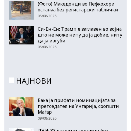
(Фото) Македонци во Пефкохори
останаа без регистарски таблички
05/08/2026
Си-Ен-Ен: Трамп е заглавен во војна
што не може ниту да ја добие, ниту
да ја изгуби
05/08/2026
НАЈНОВИ
Бака ја прифати номинацијата за
претседател на Унгарија, соопшти
Маѓар
09/08/2026
ДУИ: 83 владини седници без