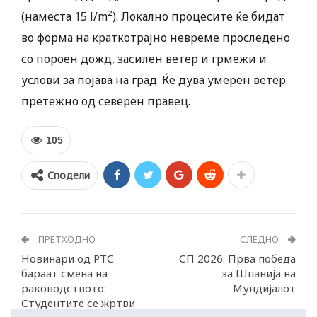
(наместа 15 l/m²). Локално процесите ќе бидат
во форма на краткотрајно невреме проследено
со пороен дожд, засилен ветер и грмежи и
услови за појава на град. Ќе дува умерен ветер
претежно од северен правец.
105
Сподели
ПРЕТХОДНО
СЛЕДНО
Новинари од РТС
СП 2026: Прва победа
бараат смена на
за Шпанија на
раководството:
Мундијалот
Студентите се жртви