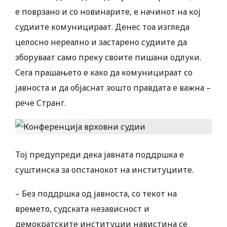
е поврзано и со новинарите, е начинот на кој
судиите комуницираат. Денес тоа изгледа
целосно нереално и застарено судиите да
зборуваат само преку своите пишани одлуки.
Сега прашањето е како да комуницираат со
јавноста и да објаснат зошто правдата е важна –
рече Странг.
Тој предупреди дека јавната поддршка е
суштинска за опстанокот на институциите.
– Без поддршка од јавноста, со текот на
времето, судската независност и
демократските институции навистина се