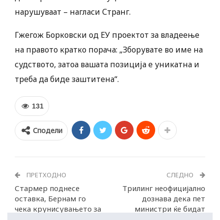
нарушуваат – нагласи Странг.
Гжегож Борковски од ЕУ проектот за владеење
на правото кратко порача: „Зборувате во име на
судството, затоа вашата позиција е уникатна и
треба да биде заштитена“.
131
Сподели
ПРЕТХОДНО
СЛЕДНО
Стармер поднесе
Трилинг неофицијално
оставка, Бернам го
дознава дека пет
чека крунисувањето за
министри ќе бидат
премиер
разрешени