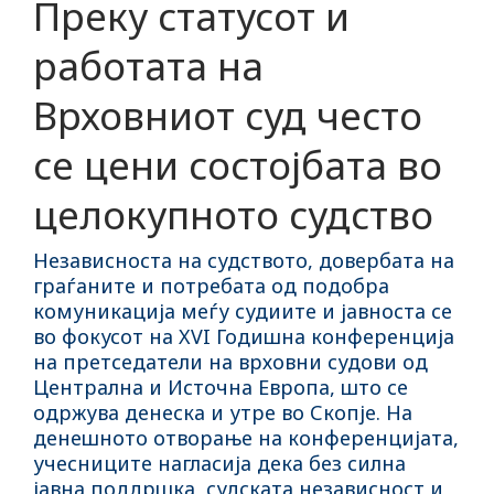
Преку статусот и
работата на
Врховниот суд често
се цени состојбата во
целокупното судство
Независноста на судството, довербата на
граѓаните и потребата од подобра
комуникација меѓу судиите и јавноста се
во фокусот на XVI Годишна конференција
на претседатели на врховни судови од
Централна и Источна Европа, што се
одржува денеска и утре во Скопје. На
денешното отворање на конференцијата,
учесниците нагласија дека без силна
јавна поддршка, судската независност и