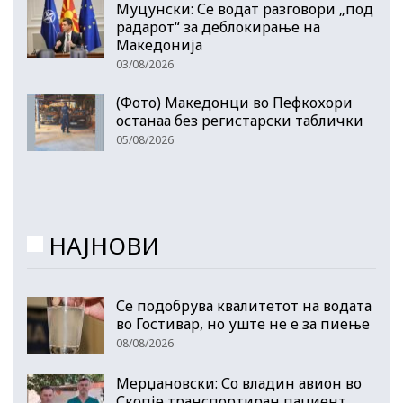
Муцунски: Се водат разговори „под
радарот“ за деблокирање на
Македонија
03/08/2026
(Фото) Македонци во Пефкохори
останаа без регистарски таблички
05/08/2026
НАЈНОВИ
Се подобрува квалитетот на водата
во Гостивар, но уште не е за пиење
08/08/2026
Мерџановски: Со владин авион во
Скопје транспортиран пациент