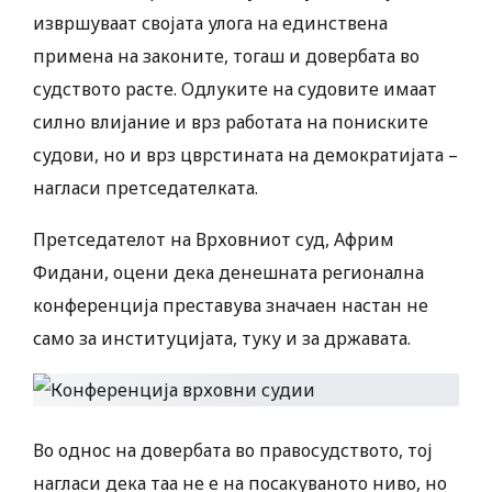
извршуваат својата улога на единствена
примена на законите, тогаш и довербата во
судството расте. Одлуките на судовите имаат
силно влијание и врз работата на пониските
судови, но и врз цврстината на демократијата –
нагласи претседателката.
Претседателот на Врховниот суд, Африм
Фидани, оцени дека денешната регионална
конференција преставува значаен настан не
само за институцијата, туку и за државата.
Во однос на довербата во правосудството, тој
нагласи дека таа не е на посакуваното ниво, но