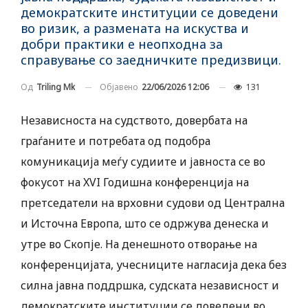
демократските институции се доведени
во ризик, а размената на искуства и
добри практики е неопходна за
справување со заедничките предизвици.
Објавено
22/06/2026 12:06
131
Од
Triling Mk
Независноста на судството, довербата на
граѓаните и потребата од подобра
комуникација меѓу судиите и јавноста се во
фокусот на XVI Годишна конференција на
претседатели на врховни судови од Централна
и Источна Европа, што се одржува денеска и
утре во Скопје. На денешното отворање на
конференцијата, учесниците нагласија дека без
силна јавна поддршка, судската независност и
демократските институции се доведени во