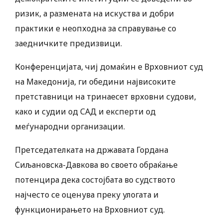
ризик, а размената на искуства и добри
практики е неопходна за справување со
заедничките предизвици.
Конференцијата, чиј домаќин е Врховниот суд
на Македонија, ги обедини највисоките
претставници на тринаесет врховни судови,
како и судии од САД и експерти од
меѓународни организации.
Претседателката на државата Гордана
Сиљановска-Давкова во своето обраќање
потенцира дека состојбата во судството
најчесто се оценува преку улогата и
функционирањето на Врховниот суд.