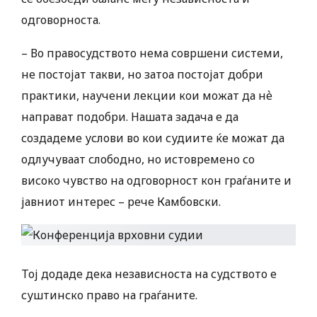
одговорноста.
– Во правосудството нема совршени системи,
не постојат такви, но затоа постојат добри
практики, научени лекции кои можат да нѐ
направат подобри. Нашата задача е да
создадеме услови во кои судиите ќе можат да
одлучуваат слободно, но истовремено со
високо чувство на одговорност кон граѓаните и
јавниот интерес – рече Камбовски.
Тој додаде дека независноста на судството е
суштинско право на граѓаните.