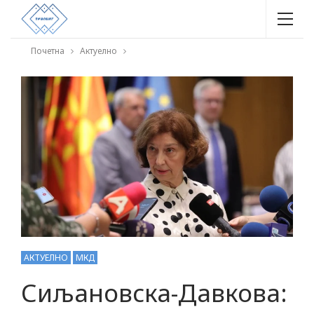
Почетна
Актуелно
АКТУЕЛНО
МКД
Сиљановска-Давкова: