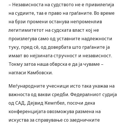
– Независноста на судството не е привилегија
на судиите, таа е право на граѓаните. Во време
на брзи промени останува непроменлив
легитимитетот на судската власт кој не
произлегува само од уставните надлежности
туку, пред сè, од довербата што граѓаните ја
имаат во нејзината стручност и независност.
Токму затоа наша обврска е да ја чуваме –
нагласи Камбовски.
Меѓународните учесници исто така укажаа на
важноста од вакви средби. Федералниот судија
од САД, Дејвид Кемпбел, посочи дека
конференцијата овозможува размена на
искуства за справување со заедничките