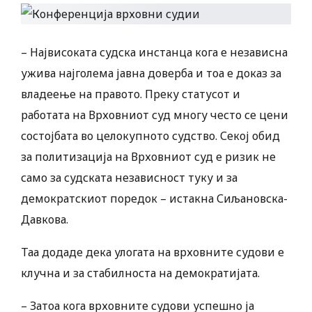
– Највисоката судска инстанца кога е независна
ужива најголема јавна доверба и тоа е доказ за
владеење на правото. Преку статусот и
работата на Врховниот суд многу често се цени
состојбата во целокупното судство. Секој обид
за политизација на Врховниот суд е ризик не
само за судската независност туку и за
демократскиот поредок – истакна Сиљановска-
Давкова.
Таа додаде дека улогата на врховните судови е
клучна и за стабилноста на демократијата.
– Затоа кога врховните судови успешно ја