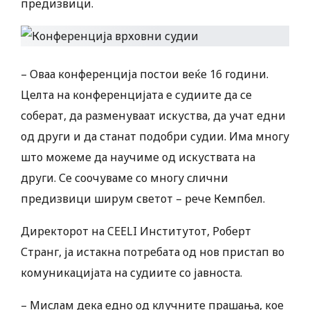
предизвици.
– Оваа конференција постои веќе 16 години.
Целта на конференцијата е судиите да се
соберат, да разменуваат искуства, да учат едни
од други и да станат подобри судии. Има многу
што можеме да научиме од искуствата на
други. Се соочуваме со многу слични
предизвици ширум светот – рече Кемпбел.
Директорот на CEELI Институтот, Роберт
Странг, ја истакна потребата од нов пристап во
комуникацијата на судиите со јавноста.
– Мислам дека едно од клучните прашања, кое