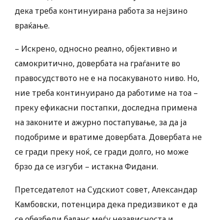
дека треба континуирана работа за нејзино
враќање.
– Искрено, односно реално, објективно и
самокритично, довербата на граѓаните во
правосудството не е на посакуваното ниво. Но,
ние треба континуирано да работиме на тоа –
преку ефикасни постапки, доследна примена
на законите и ажурно постапување, за да ја
подобриме и вратиме довербата. Довербата не
се гради преку ноќ, се гради долго, но може
брзо да се изгуби – истакна Фидани.
Претседателот на Судскиот совет, Александар
Камбовски, потенцира дека предизвикот е да
се обезбеди баланс меѓу независноста и