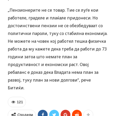
„Пензионерите не се товар. Тие се луѓе кои
работеле, граделе и плаќале придонеси. Но
достоинствени пензии не се обезбедуваат со
политички пароли, туку со стабилна економија.
Не можете на човек кој работел тешка физичка
работа да му кажете дека треба да работи до 73
години затоа што немате план за
продуктивност и економски раст. Овој
ребаланс е доказ дека Владата нема план за
развој, туку план за нови долгови“, рече
Битиќи.
121
Сподели