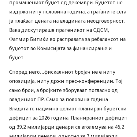
промашениот буџет од декември. Буџетот не
издржа ниту половина година, а граѓаните сега
ја плаќаат цената на владината неодговорност.
Вака дискутираше пратеникот на СДСМ,
Фатмир Битиќи во расправата за ребалансот на
буџетот во Комисијата за финансирање и
буџет.
Според него, „фискалниот бројач не е ниту
опозиција, ниту држи прес-конференции. Тој
само брои, а бројките зборуваат погласно од
владиниот ПР. Само за половина година
Владата го надмина целиот планиран буџетски
дефицит за 2026 година. Планираниот дефицит
од 39,2 милијарди денари се зголемува на 46,2
милијарди денари, односно за 7 милијарди