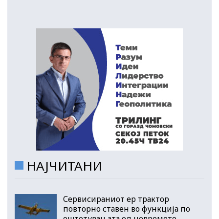
НАЈЧИТАНИ
Сервисираниот ер трактор
повторно ставен во функција по
оштетувањата од невремето