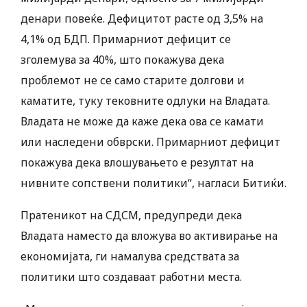
денари повеќе. Дефицитот расте од 3,5% на
4,1% од БДП. Примарниот дефицит се
зголемува за 40%, што покажува дека
проблемот не се само старите долгови и
каматите, туку тековните одлуки на Владата.
Владата не може да каже дека ова се камати
или наследени обврски. Примарниот дефицит
покажува дека влошувањето е резултат на
нивните сопствени политики“, нагласи Битиќи.
Пратеникот на СДСМ, предупреди дека
Владата наместо да вложува во активирање на
економијата, ги намалува средствата за
политики што создаваат работни места.