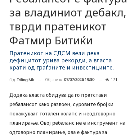
за владиниот дебакл,
тврди пратеникот
Фатмир Битиќи
Пратеникот на СДСМ вели дека
дефицитот урива рекорди, а власта
крати од граѓаните и инвестициите.
Објавено
07/07/2026 19:30
121
Од
Triling Mk
Додека власта обидува да го претстави
ребалансот како развоен, суровите бројки
покажуваат тотален колапс и неодговорно
планирање. Овој ребаланс не е инструмент на
одговорно планирање, ова е фактура за