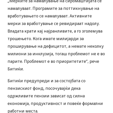
„Мерките за намалување на сиромаштијата се
намалуваат. Програмите за поттикнување на
вработувањето се намалуваат. Активните
мерки за вработување се ревидираат надолу.
Владата крати кај најранливите, а го зголемува
трошењето. Кога имате милијарди за
проширување на дефицитот, а немате неколку
милиони за инклузија, тогаш проблемот не е во
парите. Проблемот е во приоритетите“, рече
Битиќи.
Битиќи предупреди и за состојбата со
пензискиот фонд, посочувајќи дека
одржливите пензии зависат од силна
економија, продуктивност и повеќе формални
работни места.