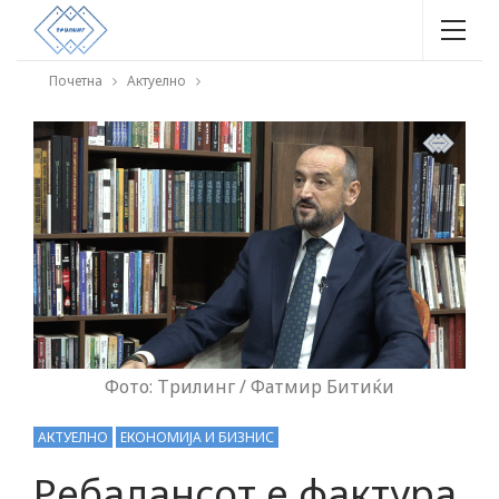
Почетна
Актуелно
Фото: Трилинг / Фатмир Битиќи
АКТУЕЛНО
ЕКОНОМИЈА И БИЗНИС
Ребалансот е фактура