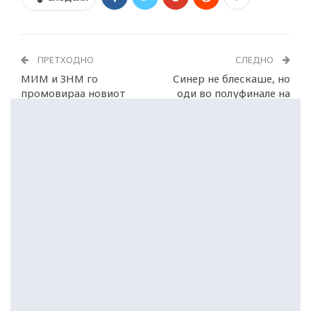
ПРЕТХОДНО
СЛЕДНО
МИМ и ЗНМ го
Синер не блескаше, но
промовираа новиот
оди во полуфинале на
Кодекс на новинарите
Вимблдон