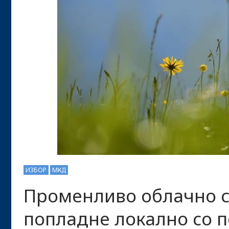
ИЗБОР
МКД
Променливо облачно с
попладне локално со 