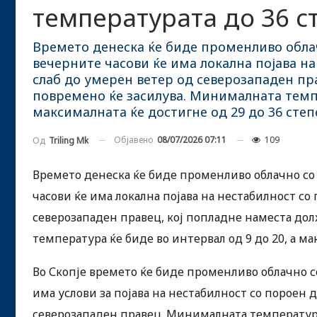
температурата до 36 с
Времето денеска ќе биде променливо обла
вечерните часови ќе има локална појава на
слаб до умерен ветер од северозападен пр
повремено ќе засилува. Минималната темпе
максималната ќе достигне од 29 до 36 степ
Објавено
08/07/2026 07:11
109
Од
Triling Mk
Времето денеска ќе биде променливо облачно со
часови ќе има локална појава на нестабилност со
северозападен правец, кој попладне наместа до
температура ќе биде во интервал од 9 до 20, а ма
Во Скопје времето ќе биде променливо облачно с
има услови за појава на нестабилност со пороен 
северозападен правец. Минималната температура 