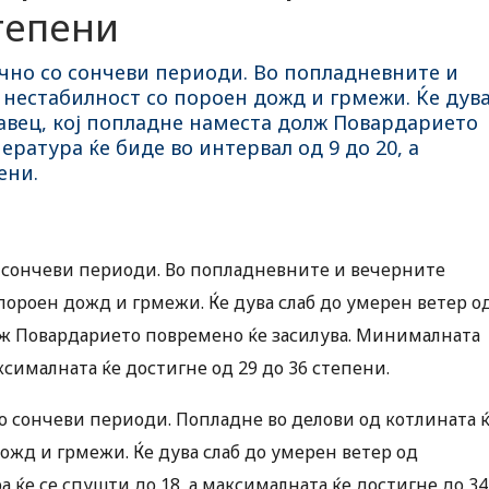
тепени
чно со сончеви периоди. Во попладневните и
 нестабилност со пороен дожд и грмежи. Ќе дув
авец, кој попладне наместа долж Повардарието
ратура ќе биде во интервал од 9 до 20, а
ени.
 сончеви периоди. Во попладневните и вечерните
 пороен дожд и грмежи. Ќе дува слаб до умерен ветер о
лж Повардарието повремено ќе засилува. Минималната
ксималната ќе достигне од 29 до 36 степени.
о сончеви периоди. Попладне во делови од котлината 
дожд и грмежи. Ќе дува слаб до умерен ветер од
ќе се спушти до 18, а максималната ќе достигне до 34