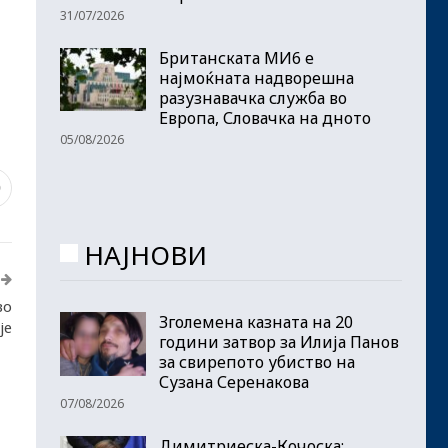
31/07/2026
Британската МИ6 е
најмоќната надворешна
разузнавачка служба во
Европа, Словачка на дното
05/08/2026
9
НАЈНОВИ
во
Зголемена казната на 20
је
години затвор за Илија Панов
за свирепото убиство на
Сузана Серенакова
07/08/2026
Димитриеска-Кочоска: