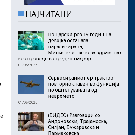
НАЈЧИТАНИ
а
По царски рез 19 годишна
девојка останала
парализирана,
Министерството за здравство
ќе спроведе вонреден надзор
01/08/2026
Сервисираниот ер трактор
д
повторно ставен во функција
по оштетувањата од
невремето
01/08/2026
(ВИДЕО) Разговори со
ќе
Андоновски, Трајаноска,
Силјан, Бужаровска и
Пармаковска