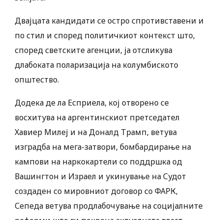
Двајцата кандидати се остро спротивставени и
по стил и според политичкиот контекст што,
според светските агенции, ја отсликува
длабоката поларизација на колумбиското
општество.
Додека де ла Есприела, кој отворено се
восхитува на аргентинскиот претседател
Хавиер Милеј и на Доналд Трамп, ветува
изградба на мега-затвори, бомбардирање на
кампови на наркокартели со поддршка од
Вашингтон и Израел и укинување на Судот
создаден со мировниот договор со ФАРК,
Сепеда ветува продлабочување на социјалните