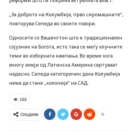
реформи што ги покрена актуелната власт.
„За доброто на Колумбија, прво сиромашните“,
повторува Сепеда во своите говори.
Односите со Вашингтон што е традиционален
сојузник на Богота, исто така се меѓу клучните
теми во изборната кампања. Во време кога
многу земји од Латинска Америка свртуваат
надесно, Сепеда категоричен дека Колумбија
нема да стане „колонија“ на САД.
102
Сподели