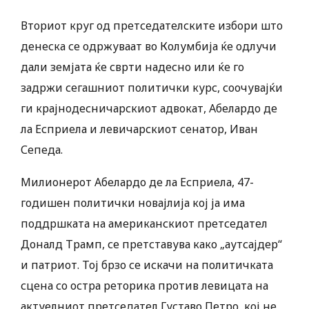
Вториот круг од претседателските избори што
денеска се одржуваат во Колумбија ќе одлучи
дали земјата ќе сврти надесно или ќе го
задржи сегашниот политички курс, соочувајќи
ги крајнодесничарскиот адвокат, Абелардо де
ла Есприела и левичарскиот сенатор, Иван
Сепеда.
Милионерот Абелардо де ла Есприела, 47-
годишен политички новајлија кој ја има
поддршката на американскиот претседател
Доналд Трамп, се претставува како „аутсајдер“
и патриот. Тој брзо се искачи на политичката
сцена со остра реторика против левицата на
актуелниот претседател Густаво Петро, кој не