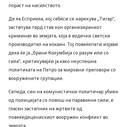
пораст на насилството.
Де ла Есприела, кој себеси се нарекува „Тигар“,
застапува тврд став кон организираниот
криминал во земјата, која е водечки светски
производител на кокаин. Тој повеќепати изјави
дека ќе ја „брани Колумбија со разум или со
сила“, критикувајќи ја како неуспешна
политиката на Петро за мировни преговори со
вооружените групации.
Сепеда, син на комунистички политичар убиен
од полицијата со помош на паравоени сили, е
гласен застапник на жртвите од
повеќедеценискиот вооружен конфликт во
земјата.