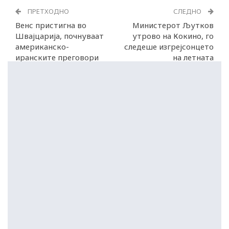
ПРЕТХОДНО
СЛЕДНО
Венс пристигна во
Министерот Љутков
Швајцарија, почнуваат
утрово на Кокино, го
американско-
следеше изгрејсонцето
иранските преговори
на летната
долгоденица