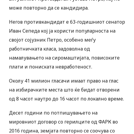
може повторно да се кандидира.
Негов противкандидат е 63-годишниот сенатор
Иван Сепеда кој ја користи популарноста на
својот сојузник Петро, особено меѓу
работничката класа, задоволна од
намалувањето на сиромаштијата, повисоките
плати и пониската невработеност.
Околу 41 милион гласачи имаат право на глас
на избирачките места што ќе бидат отворени
од 8 часот наутро до 16 часот по локално време.
Десет години по потпишувањето на
мировниот договор со герилците од ФАРК во
2016 година, земјата повторно се соочува со