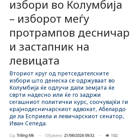
избори во Колумбија
– изборот меѓу
протрампов десничар
и застапник на
левицата
Вториот круг од претседателските
избори што денеска се одржуваат во
Колумбија ќе одлучи дали земјата ќе
сврти надесно или ќе го задржи
сегашниот политички курс, соочувајќи ги
крајнодесничарскиот адвокат, Абелардо
де ла Есприела и левичарскиот сенатор,
Иван Сепеда.
Објавено
21/06/2026 09:32
102
Од
Triling Mk