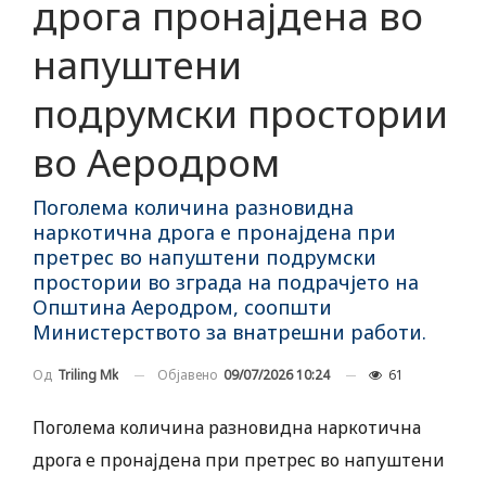
дрога пронајдена во
напуштени
подрумски простории
во Аеродром
Поголема количина разновидна
наркотична дрога е пронајдена при
претрес во напуштени подрумски
простории во зграда на подрачјето на
Општина Аеродром, соопшти
Министерството за внатрешни работи.
Објавено
09/07/2026 10:24
61
Од
Triling Mk
Поголема количина разновидна наркотична
дрога е пронајдена при претрес во напуштени