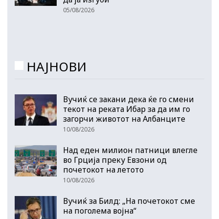
05/08/2026
НАЈНОВИ
Вучиќ се закани дека ќе го смени
текот на реката Ибар за да им го
загорчи животот на Албанците
10/08/2026
Над еден милион патници влегле
во Грција преку Евзони од
почетокот на летото
10/08/2026
Вучиќ за Билд: „На почетокот сме
на поголема војна“