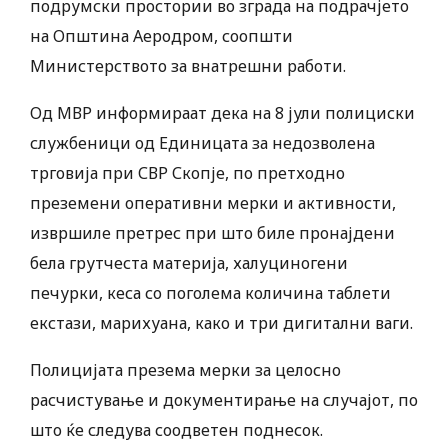
подрумски простории во зграда на подрачјето
на Општина Аеродром, соопшти
Министерството за внатрешни работи.
Од МВР информираат дека на 8 јули полициски
службеници од Единицата за недозволена
трговија при СВР Скопје, по претходно
преземени оперативни мерки и активности,
извршиле претрес при што биле пронајдени
бела грутчеста материја, халуциногени
печурки, кеса со поголема количина таблети
екстази, марихуана, како и три дигитални ваги.
Полицијата презема мерки за целосно
расчистување и документирање на случајот, по
што ќе следува соодветен поднесок.