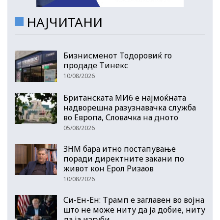
НАЈЧИТАНИ
Бизнисменот Тодоровиќ го
продаде Тинекс
10/08/2026
Британската МИ6 е најмоќната
надворешна разузнавачка служба
во Европа, Словачка на дното
05/08/2026
ЗНМ бара итно постапување
поради директните закани по
живот кон Ерол Ризаов
10/08/2026
Си-Ен-Ен: Трамп е заглавен во војна
што не може ниту да ја добие, ниту
да ја изгуби