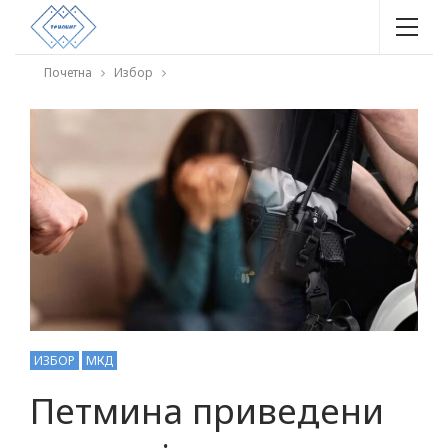
Почетна
Избор
ИЗБОР
МКД
Петмина приведени