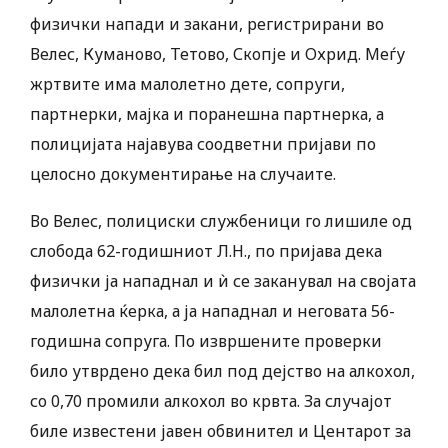
физички напади и закани, регистрирани во
Велес, Куманово, Тетово, Скопје и Охрид. Меѓу
жртвите има малолетно дете, сопруги,
партнерки, мајка и поранешна партнерка, а
полицијата најавува соодветни пријави по
целосно документирање на случаите.
Во Велес, полициски службеници го лишиле од
слобода 62-годишниот Л.Н., по пријава дека
физички ја нападнал и ѝ се заканувал на својата
малолетна ќерка, а ја нападнал и неговата 56-
годишна сопруга. По извршените проверки
било утврдено дека бил под дејство на алкохол,
со 0,70 промили алкохол во крвта. За случајот
биле известени јавен обвинител и Центарот за