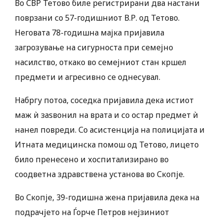
Во СВР Тетово биле регистрирани два настани
поврзани со 57-годишниот В.Р. од Тетово.
Неговата 78-годишна мајка пријавила
загрозување на сигурноста при семејно
насилство, откако во семејниот стан кршел
предмети и агресивно се однесувал.
Набргу потоа, соседка пријавила дека истиот
маж ѝ заѕвонил на врата и со остар предмет ѝ
нанел повреди. Со асистенција на полицијата и
Итната медицинска помош од Тетово, лицето
било пренесено и хоспитализирано во
соодветна здравствена установа во Скопје.
Во Скопје, 39-годишна жена пријавила дека на
подрачјето на Ѓорче Петров нејзиниот