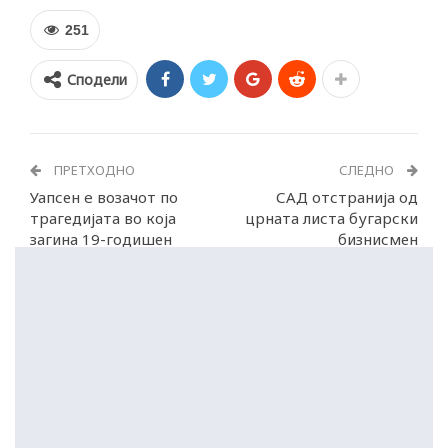
251
Сподели
ПРЕТХОДНО
СЛЕДНО
Уапсен e возачот по
САД отстранија од
трагедијата во која
црната листа бугарски
загина 19-годишен
бизнисмен
моторциклист