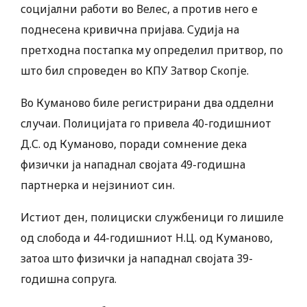
социјални работи во Велес, а против него е
поднесена кривична пријава. Судија на
претходна постапка му определил притвор, по
што бил спроведен во КПУ Затвор Скопје.
Во Куманово биле регистрирани два одделни
случаи. Полицијата го привела 40-годишниот
Д.С. од Куманово, поради сомнение дека
физички ја нападнал својата 49-годишна
партнерка и нејзиниот син.
Истиот ден, полициски службеници го лишиле
од слобода и 44-годишниот Н.Ц. од Куманово,
затоа што физички ја нападнал својата 39-
годишна сопруга.