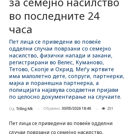
за семејно насилство
во последните 24
часа
Пет лица се приведени во повеќе
одделни случаи поврзани со семејно
насилство, физички напади и закани,
регистрирани во Велес, Куманово,
Тетово, Скопје и Охрид. Меѓу жртвите
има малолетно дете, сопруги, партнерки,
мајка и поранешна партнерка, а
полицијата најавува соодветни пријави
по целосно документирање на случаите.
Објавено
30/05/2026 18:46
251
Од
Triling Mk
Пет лица се приведени во повеќе одделни
случаи поврзани со семејно насилство,