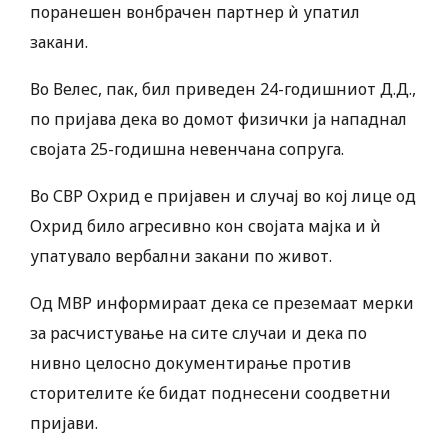
поранешен вонбрачен партнер ѝ упатил
закани.
Во Велес, пак, бил приведен 24-годишниот Д.Д.,
по пријава дека во домот физички ја нападнал
својата 25-годишна невенчана сопруга.
Во СВР Охрид е пријавен и случај во кој лице од
Охрид било агресивно кон својата мајка и ѝ
упатувало вербални закани по живот.
Од МВР информираат дека се преземаат мерки
за расчистување на сите случаи и дека по
нивно целосно документирање против
сторителите ќе бидат поднесени соодветни
пријави.