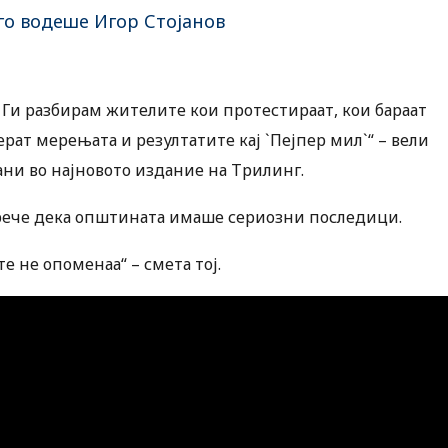
го водеше Игор Стојанов
 Ги разбирам жителите кои протестираат, кои бараат
ерат мерењата и резултатите кај `Пејпер мил`“ – вели
ни во најновото издание на Трилинг.
21 рече дека општината имаше сериозни последици.
 не опоменаа“ – смета тој.