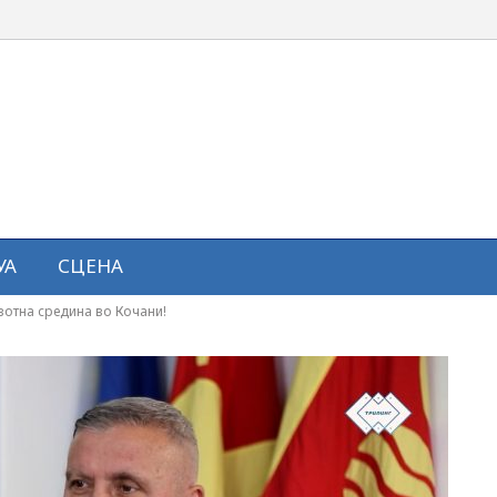
УА
СЦЕНА
вотна средина во Кочани!