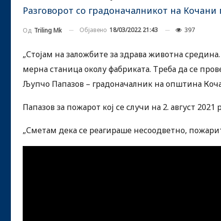
Разговорот со градоначалникот на Кочани 
Објавено
18/03/2022 21:43
397
Од
Triling Mk
„Стојам на заложбите за здрава животна средина.
мерна станица околу фабриката. Треба да се пров
Љупчо Папазов – градоначалник на општина Коча
Папазов за пожарот кој се случи на 2. август 20
„Сметам дека се реагираше несоодветно, пожарите