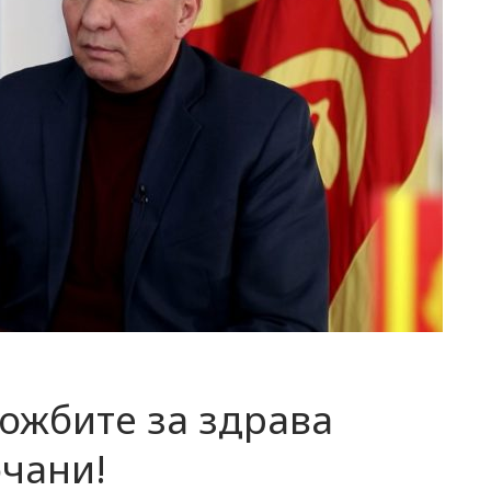
ложбите за здрава
очани!