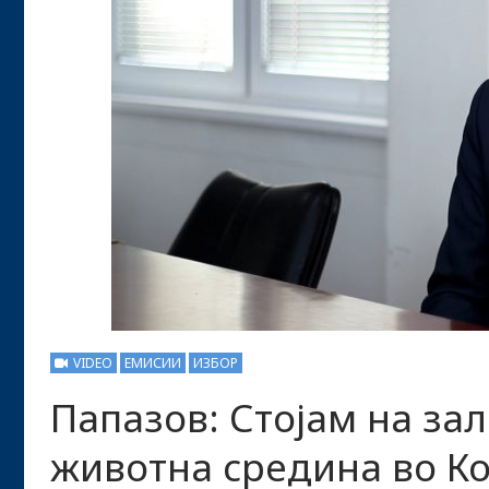
VIDEO
ЕМИСИИ
ИЗБОР
Папазов: Стојам на за
животна средина во К