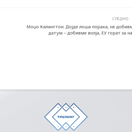
СЛЕДНО
Моџо Килингтон: Дојде лоша порака, не добив
датум – добивме волја, ЕУ горат за на