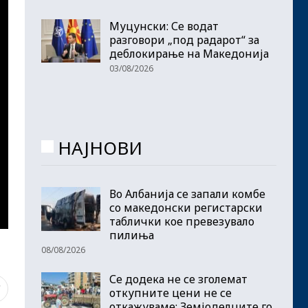
Муцунски: Се водат
разговори „под радарот“ за
деблокирање на Македонија
03/08/2026
НАЈНОВИ
Во Албанија се запали комбе
со македонски регистарски
таблички кое превезувало
пилиња
08/08/2026
Се додека не се зголемат
7
откупните цени не се
откажуваме: Земјоделците го