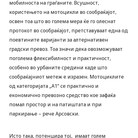
мобилноста на граѓаните. Всушност,
користењето на мотоцикли во сообраќајот,
освен тоа што во голема мера ќе го олеснат
протокот во сообраќајот, претставуваат една од
поевтините варијанти за алтернативен
градски превоз. Тоа значи дека овозможуваат
поголема флексибилност и практичност,
особено во урбаните средини каде што
сообраќајниот метеж е изразен. Мотоциклите
од категоријата „А1“ се практично и
економично превозно средство кое зафаќа
помал простор и на патиштата и при
паркирање – рече Арсовски.
Исто така, потенцира тој, имаат голем