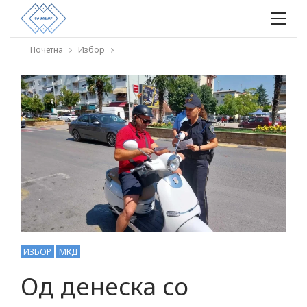
Почетна
Избор
ИЗБОР
МКД
Од денеска со