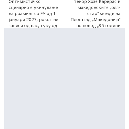
Оптимистичко
тенор Хозе Карерас и
сценарио е укинување
македонските „олл-
на роаминг со ЕУ од 1
стар“ ѕвезди на
јануари 2027, рокот не
Плоштад „Македонија“
зависи од нас, туку од
по повод „35 години
ЕУ
независност“