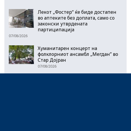
Лекот „Фостер“ ќе биде достапен
во аптеките без доплата, само со
законски утврдената
партиципација
07/08/2026
Хуманитарен концерт на
фолклорниот ансамбл „Мегдан” во
Стар Дојран
07/08/2026
Народниот правобранител оформи
предмет за загадувањето на водата
во Гостивар
07/08/2026
Најголем дел од нафтените
деривати Македонија лани ги
увезла од Грција
07/08/2026