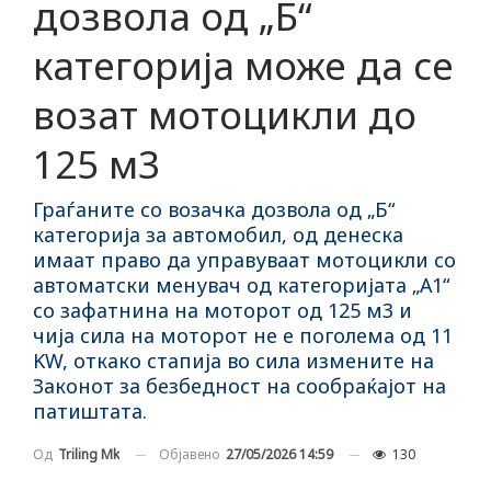
дозвола од „Б“
категорија може да се
возат мотоцикли до
125 м3
Граѓаните со возачка дозвола од „Б“
категорија за автомобил, од денеска
имаат право да управуваат мотоцикли со
автоматски менувач од категоријата „А1“
со зафатнина на моторот од 125 м3 и
чија сила на моторот не е поголема од 11
KW, откако стапија во сила измените на
Законот за безбедност на сообраќајот на
патиштата.
Објавено
27/05/2026 14:59
130
Од
Triling Mk