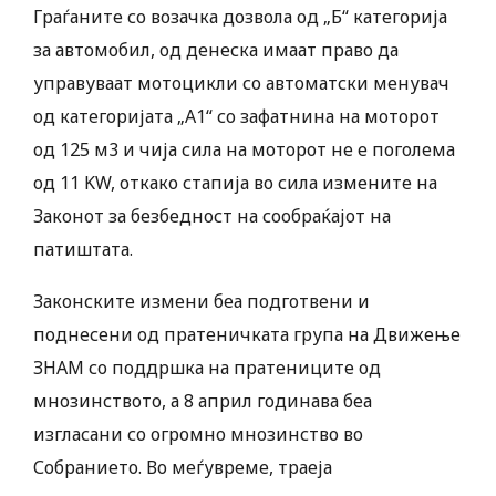
Граѓаните со возачка дозвола од „Б“ категорија
за автомобил, од денеска имаат право да
управуваат мотоцикли со автоматски менувач
од категоријата „А1“ со зафатнина на моторот
од 125 м3 и чија сила на моторот не е поголема
од 11 KW, откако стапија во сила измените на
Законот за безбедност на сообраќајот на
патиштата.
Законските измени беа подготвени и
поднесени од пратеничката група на Движење
ЗНАМ со поддршка на пратениците од
мнозинството, а 8 април годинава беа
изгласани со огромно мнозинство во
Собранието. Во меѓувреме, траеја