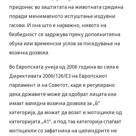
придонес во заштитата на животната средина
поради минималното испуштање издувни
гасови. И она што е најважно, нивото на
безбедност се задржува преку дополнителна
обука или временски услов за поседување на
возачка дозвола.
Во Европската унија од 2006 година во сила е
Директивата 2006/126/Е3 на Европскиот
парламент и на Советот, каде е регулирано
дека државите може да одобрат лицата кои
имаат валидна возачка дозвола за „Б“
категорија, да можат да возат и мотоцикли од
категоријата „А1“, а под таа категорија спаѓаат
мотоцикли со зафатнина на цилиндрите не