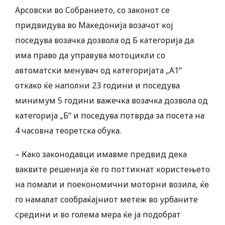
Арсовски во Собранието, со законот се
придвидува во Македонија возачот кој
поседува возачка дозвола од Б категорија да
има право да управува мотоцикли со
автоматски менувач од категоријата „А1“
откако ќе наполни 23 години и поседува
минимум 5 години важечка возачка дозвола од
категорија „Б“ и поседува потврда за посета на
4 часовна теоретска обука.
– Како законодавци имавме предвид дека
ваквите решенија ќе го поттикнат користењето
на помали и поекономични моторни возила, ќе
го намалат сообраќајниот метеж во урбаните
средини и во голема мера ќе ја подобрат