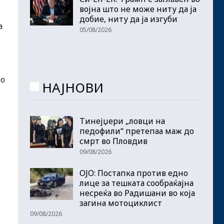
војна што не може ниту да ја
добие, ниту да ја изгуби
а
05/08/2026
во
НАЈНОВИ
Тинејџери „ловци на
педофили“ претепаа маж до
смрт во Пловдив
09/08/2026
ОЈО: Постапка против едно
лице за тешката сообраќајна
несреќа во Радишани во која
загина мотоциклист
09/08/2026