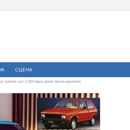
УА
СЦЕНА
па: Цената од 12.000 евра денес звучи нереално