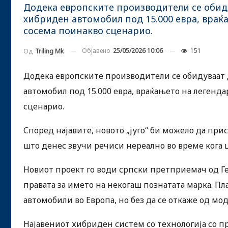
Додека европските производители се обид
хибриден автомобил под 15.000 евра, враќа
сосема поинакво сценарио.
Објавено
25/05/2026 10:06
151
Од
Triling Mk
Додека европските производители се обидуваат 
автомобил под 15.000 евра, враќањето на легенда
сценарио.
Според најавите, новото „југо“ би можело да прис
што денес звучи речиси нереално во време кога 
Новиот проект го води српски претприемач од Ге
правата за името на некогаш познатата марка. Пла
автомобили во Европа, но без да се откаже од м
Најавениот хибриден систем со технологија со 