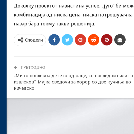
Доколку проектот навистина успее, „југо“ би мо
комбинација од ниска цена, ниска потрошувачка 
пазар бара токму такви решенија.
Сподели
ПРЕТХОДНО
„Ми го повлекоа детето од раце, со последни сили го
извлеков“: Мајка сведочи за хорор со две кучиња во
кичевско