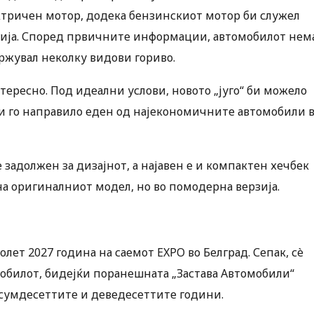
ктричен мотор, додека бензинскиот мотор би служел
гија. Според првичните информации, автомобилот нем
ржувал неколку видови гориво.
ересно. Под идеални услови, новото „југо“ би можело
би го направило еден од најекономичните автомобили 
задолжен за дизајнот, а најавен е и компактен хечбек
на оригиналниот модел, но во помодерна верзија.
ет 2027 година на саемот EXPO во Белград. Сепак, сè
мобилот, бидејќи поранешната „Застава Автомобили“
 осумдесеттите и деведесеттите години.