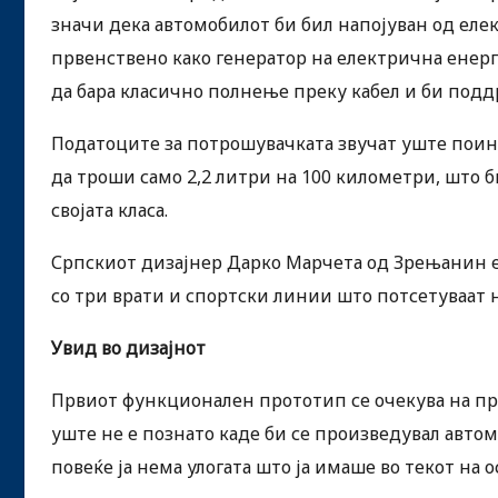
значи дека автомобилот би бил напојуван од еле
првенствено како генератор на електрична енер
да бара класично полнење преку кабел и би подд
Податоците за потрошувачката звучат уште поинт
да троши само 2,2 литри на 100 километри, што 
својата класа.
Српскиот дизајнер Дарко Марчета од Зрењанин е 
со три врати и спортски линии што потсетуваат 
Увид во дизајнот
Првиот функционален прототип се очекува на прол
уште не е познато каде би се произведувал авто
повеќе ја нема улогата што ја имаше во текот на