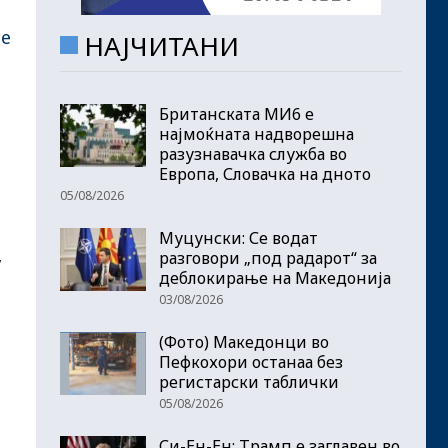
се
НАЈЧИТАНИ
Британската МИ6 е
најмоќната надворешна
разузнавачка служба во
Европа, Словачка на дното
05/08/2026
Муцунски: Се водат
,
разговори „под радарот“ за
деблокирање на Македонија
03/08/2026
(Фото) Македонци во
Пефкохори останаа без
регистарски таблички
05/08/2026
Си-Ен-Ен: Трамп е заглавен во