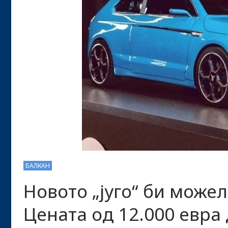
БАЛКАН
Новото „југо“ би можел
Цената од 12.000 евра