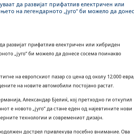
уваат да развијат прифатлив електричен или
њето на легендарното „југо“ би можело да доне
да развијат прифатлив електричен или хибриден
рното „југо“ би можело да донесе сосема поинакво
тигне на европскиот пазар со цена од околу 12.000 евра
цените на новите автомобили постојано растат.
рманија, Александар Бјелиќ, кој претходно ги откупил
нот е новото „југо“ да стане еден од најевтините нови
одерните технологии и современиот дизајн.
продолжен дострел привлекува посебно внимание. Ова