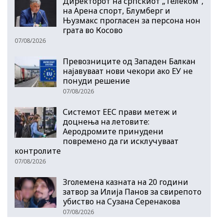
Директорот на српскиот „Телеком“,
на Арена спорт, Блумберг и
Њузмакс прогласен за персона нон
грата во Косово
07/08/2026
Превозниците од Западен Балкан
најавуваат нови чекори ако ЕУ не
понуди решение
07/08/2026
Системот ЕЕС прави метеж и
доцнења на летовите:
Аеродромите принудени
повремено да ги исклучуваат
контролите
07/08/2026
Зголемена казната на 20 години
затвор за Илија Панов за свирепото
убиство на Сузана Серенакова
07/08/2026