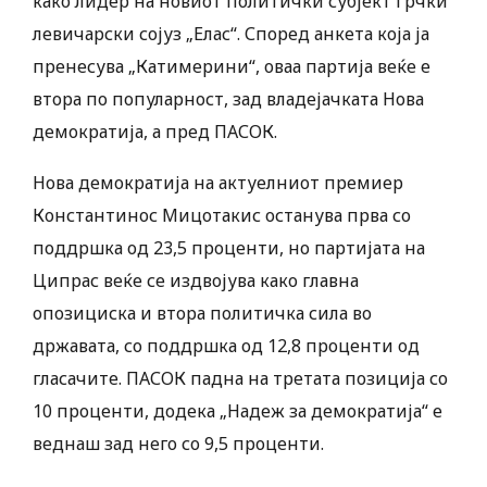
како лидер на новиот политички субјект Грчки
левичарски сојуз „Елас“. Според анкета која ја
пренесува „Катимерини“, оваа партија веќе е
втора по популарност, зад владејачката Нова
демократија, а пред ПАСОК.
Нова демократија на актуелниот премиер
Константинос Мицотакис останува прва со
поддршка од 23,5 проценти, но партијата на
Ципрас веќе се издвојува како главна
опозициска и втора политичка сила во
државата, со поддршка од 12,8 проценти од
гласачите. ПАСОК падна на третата позиција со
10 проценти, додека „Надеж за демократија“ е
веднаш зад него со 9,5 проценти.