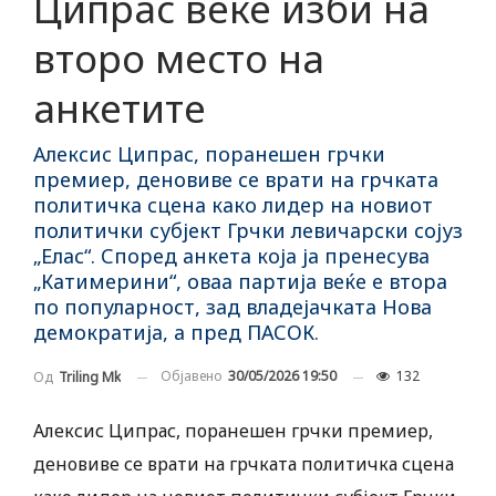
Ципрас веќе изби на
второ место на
анкетите
Алексис Ципрас, поранешен грчки
премиер, деновиве се врати на грчката
политичка сцена како лидер на новиот
политички субјект Грчки левичарски сојуз
„Елас“. Според анкета која ја пренесува
„Катимерини“, оваа партија веќе е втора
по популарност, зад владејачката Нова
демократија, а пред ПАСОК.
Објавено
30/05/2026 19:50
132
Од
Triling Mk
Алексис Ципрас, поранешен грчки премиер,
деновиве се врати на грчката политичка сцена