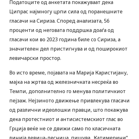
Податоците од анкетата покажуваат дека
Ципрас најмногу црпи сила од поранешните
гласачи на Сириза. Според анализата, 56
проценти од неговата поддршка доаѓа од
гласачи кои во 2023 година биле со Сириза, а
значителен дел пристигнува и од поширокиот
левичарски простор.
Во исто време, појавата на Марија Каристијану,
мајка на жртва од железничката несреќа во
Темпи, дополнително го менува политичкиот
пејзаж. Нејзиното движење привлекува гласачи
од различни идеолошки правци, што покажува
дека протестниот и антисистемскиот глас во
Грција веќе не се движи само по класичната
линија левица-десница, пишува „Катимерини“.