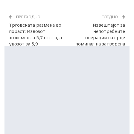
ПРЕТХОДНО
СЛЕДНО
Трговската размена во
Извештајот за
пораст: Извозот
непотребните
зголемен за 5,7 отсто, а
операции на срце
увозот за 5,9
поминал на затворена
владина седница