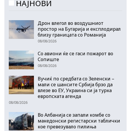
НАЈНОВИ
Дрон влегол во воздушниот
простор на Бугарија и експлодирал
близу границата со Романија
08/08/2026
Со авиони ќе се гаси пожарот во
Сопиште
08/08/2026
Вучиќ по средбата со Зеленски –
мали се шансите Србија брзо да
влезе во ЕУ, Украина си ја турка
европската агенда
08/08/2026
Во Албанија се запали комбе со
македонски регистарски таблички
кое превезувало пилиња