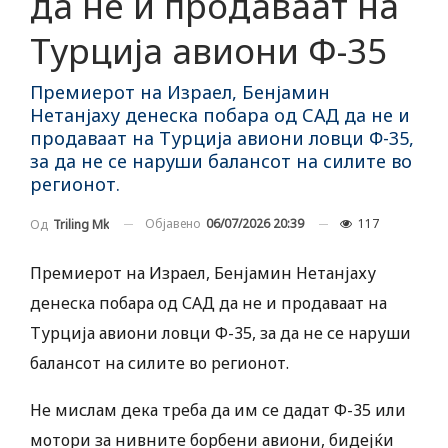
да не ѝ продаваат на
Турција авиони Ф-35
Премиерот на Израел, Бенјамин
Нетанјаху денеска побара од САД да не и
продаваат на Турција авиони ловци Ф-35,
за да не се наруши балансот на силите во
регионот.
Објавено
06/07/2026 20:39
117
Од
Triling Mk
Премиерот на Израел, Бенјамин Нетанјаху
денеска побара од САД да не и продаваат на
Турција авиони ловци Ф-35, за да не се наруши
балансот на силите во регионот.
Не мислам дека треба да им се дадат Ф-35 или
мотори за нивните борбени авиони, бидејќи