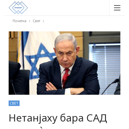
Почетна
Свет
СВЕТ
Нетанјаху бара САД