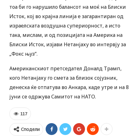
тоа би го нарушило балансот на моќ на Блиски
Исток, кој во крајна линија е загарантиран од
израелската воздушна супериорност, а исто
така, мислам, и од позицијата на Америка на
Блиски Исток, изјави Нетанјаху во интервју за
„Фокс њуз“.
Американскиот претседател Доналд Трамп,
кого Нетанјаху го смета за близок сојузник,
денеска ќе отпатува во Анкара, каде утре и на 8
јуни се одржува Самитот на НАТО.
117
Сподели