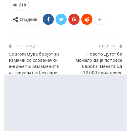
218
Сподели
ПРЕТХОДНО
СЛЕДНО
Се зголемува бројот на
Новото „југо“ би
измами со словенечки
можело да ја потресе
е-вињети, измамените
Европа: Цената од
остануваат и без пари
12.000 евра денес
и без вињета
звучи нереално