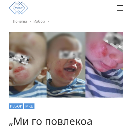
Почетна
Избор
ИЗБОР
МКД
„Ми го повлекоа