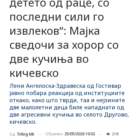
детето од раце, со
последни сили го
извлеков“: Мајка
сведочи за хорор со
две кучиња во
кичевско
Лени Ангелоска-Здравеска од Гостивар
јавно побара реакција од институциите
откако, како што тврди, таа и нејзините
две малолетни деца биле нападнати од
две агресивни кучиња во селото Другово,
кичевско.
Објавено
25/05/2026 10:02
218
Од
Triling Mk