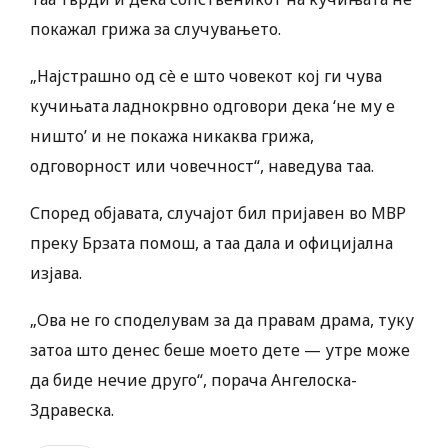
покажал грижа за случувањето.
„Најстрашно од сè е што човекот кој ги чува
кучињата ладнокрвно одговори дека ‘не му е
ништо’ и не покажа никаква грижа,
одговорност или човечност“, наведува таа.
Според објавата, случајот бил пријавен во МВР
преку Брзата помош, а таа дала и официјална
изјава.
„Ова не го споделувам за да правам драма, туку
затоа што денес беше моето дете — утре може
да биде нечие друго“, порача Ангелоска-
Здравеска.