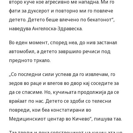
второ куче кое агресивно ме нападна. Ми го
фати за дуксерот и повторно ми го повлече
детето. Детето беше влечено по бекатонот“,
наведува Ангелоска-Здравеска.
Во еден момент, според неа, до нив застанал
автомобил, а детето завршило речиси под
предното тркало.
„Со последни сили успеав да го извлечам, го
зедов во раце и влегов во двор кај соседите за
да се спасиме. Но, кучињата продолжија да се
враќаат по нас. Детето се здоби со телесни
повреди, кои беа констатирани во
Медицинскиот центар во Кичево“, пишува таа.
Таа тврди и дека сопственикот на кучињата не