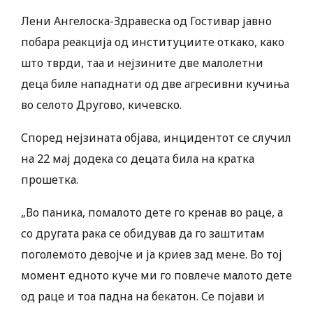
Лени Ангелоска-Здравеска од Гостивар јавно
побара реакција од институциите откако, како
што тврди, таа и нејзините две малолетни
деца биле нападнати од две агресивни кучиња
во селото Другово, кичевско.
Според нејзината објава, инцидентот се случил
на 22 мај додека со децата била на кратка
прошетка.
„Во паника, помалото дете го кренав во раце, а
со другата рака се обидував да го заштитам
поголемото девојче и ја криев зад мене. Во тој
момент едното куче ми го повлече малото дете
од раце и тоа падна на бекатон. Се појави и