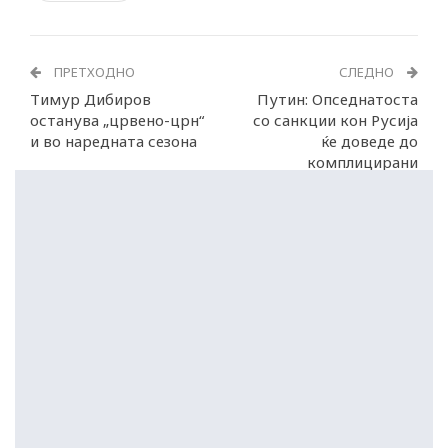
ПРЕТХОДНО
СЛЕДНО
Тимур Дибиров
Путин: Опседнатоста
останува „црвено-црн“
со санкции кон Русија
и во наредната сезона
ќе доведе до
комплицирани
неповратни последици