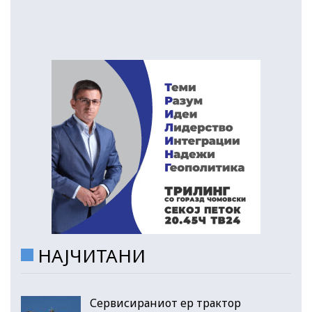
НАЈЧИТАНИ
Сервисираниот ер трактор