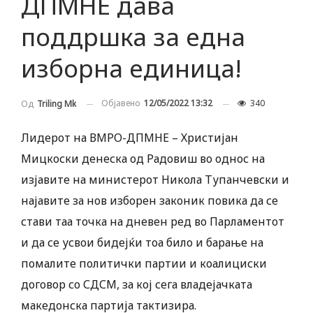
ДПМНЕ дава
поддршка за една
изборна единица!
Објавено
12/05/2022 13:32
340
Од
Triling Mk
Лидерот на ВМРО-ДПМНЕ – Христијан
Мицкоски денеска од Радовиш во однос на
изјавите на министерот Никола Тупанчевски и
најавите за нов изборен законик повика да се
стави таа точка на дневен ред во Парламентот
и да се усвои бидејќи тоа било и барање на
помалите политички партии и коалициски
договор со СДСМ, за кој сега владејачката
македонска партија тактизира.