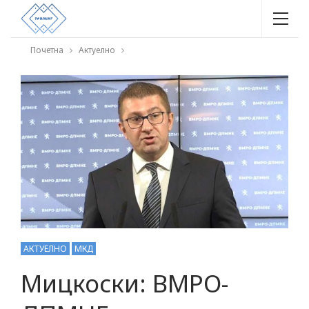
Почетна
Актуелно
АКТУЕЛНО
МКД
Мицкоски: ВМРО-