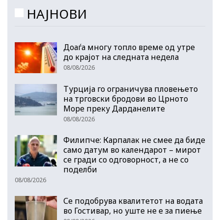
НАЈНОВИ
Доаѓа многу топло време од утре
до крајот на следната недела
08/08/2026
Турција го ограничува пловењето
на трговски бродови во Црното
Море преку Дарданелите
08/08/2026
Филипче: Карпалак не смее да биде
само датум во календарот – мирот
се гради со одговорност, а не со
поделби
08/08/2026
Се подобрува квалитетот на водата
во Гостивар, но уште не е за пиење