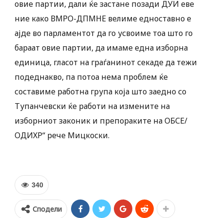
овие партии, дали ќе застане позади ДУИ еве
ние како ВМРО-ДПМНЕ велиме едноставно е
ајде во парламентот да го усвоиме тоа што го
бараат овие партии, да имаме една изборна
единица, гласот на граѓанинот секаде да тежи
подеднакво, па потоа нема проблем ќе
составиме работна група која што заедно со
Тупанчевски ќе работи на измените на
изборниот законик и препораките на ОБСЕ/
ОДИХР“ рече Мицкоски.
340
Сподели