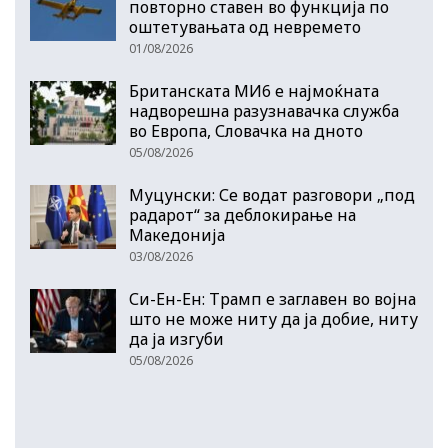
повторно ставен во функција по
оштетувањата од невремето
01/08/2026
Британската МИ6 е најмоќната
надворешна разузнавачка служба
во Европа, Словачка на дното
05/08/2026
Муцунски: Се водат разговори „под
радарот“ за деблокирање на
Македонија
03/08/2026
Си-Ен-Ен: Трамп е заглавен во војна
што не може ниту да ја добие, ниту
да ја изгуби
05/08/2026