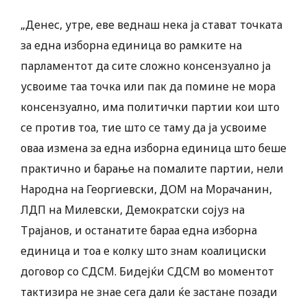
„Денес, утре, еве веднаш нека ја стават точката
за една изборна единица во рамките на
парламентот да сите сложно консензуално ја
усвоиме таа точка или пак да помине не мора
консензуално, има политички партии кои што
се против тоа, тие што се таму да ја усвоиме
оваа измена за една изборна единица што беше
практично и барање на помалите партии, нели
Народна на Георгиевски, ДOM на Морачанин,
ЛДП на Милевски, Демократски сојуз на
Трајанов, и останатите бараа една изборна
единица и тоа е колку што знам коалициски
договор со СДСМ. Бидејќи СДСМ во моментот
тактизира не знае сега дали ќе застане позади