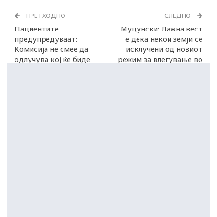
ПРЕТХОДНО
СЛЕДНО
Пациентите
Муцунски: Лажна вест
предупредуваат:
е дека некои земји се
Комисија не смее да
исклучени од новиот
одлучува кој ќе биде
режим за влегување во
опериран
ЕУ