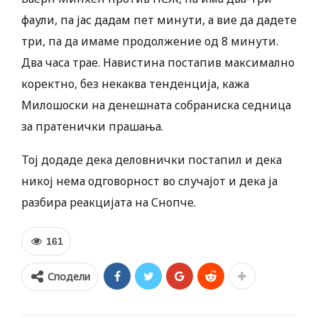
фаули, па јас дадам пет минути, а вие да дадете
три, па да имаме продолжение од 8 минути.
Два часа трае. Навистина постапив максимално
коректно, без некаква тенденција, кажа
Милошоски на денешната собраниска седница
за пратенички прашања.
Тој додаде дека деловнички постапил и дека
никој нема одговорност во случајот и дека ја
разбира реакцијата на Снопче.
161
Сподели