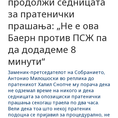
продолжи седницата
за пратенички
прашања: „Не е ова
Баерн против ПСЖ па
да додадеме 8
минути“
Заменик-претседателот на Собранието,
Антонио Милошоски во реплика до
пратеникот Халил Снопче му порача дека
не одземал време на никого и дека
седницата за опозициски пратенички
прашања секогаш траела по два часа.
Вели дека тоа што некој пратеник
подоцна се пријавил за процедурално, не