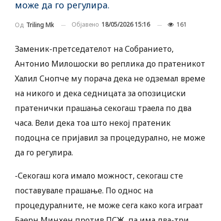
може да го регулира.
Објавено
18/05/2026 15:16
161
Од
Triling Mk
Заменик-претседателот на Собранието,
Антонио Милошоски во реплика до пратеникот
Халил Снопче му порача дека не одземал време
на никого и дека седницата за опозициски
пратенички прашања секогаш траела по два
часа. Вели дека тоа што некој пратеник
подоцна се пријавил за процедурално, не може
да го регулира.
-Секогаш кога имало можност, секогаш сте
поставувале прашање. По однос на
процедуралните, не може сега како кога играат
Баерн Минхен против ПСЖ, па има два-три