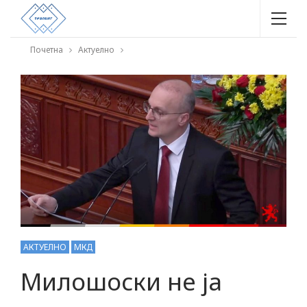
Почетна
Актуелно
АКТУЕЛНО
МКД
Милошоски не ја