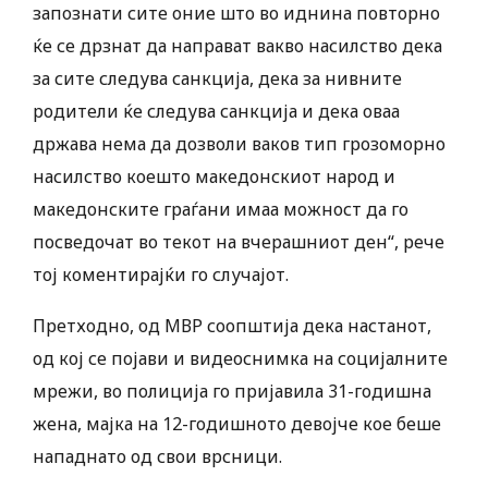
запознати сите оние што во иднина повторно
ќе се дрзнат да направат вакво насилство дека
за сите следува санкција, дека за нивните
родители ќе следува санкција и дека оваа
држава нема да дозволи ваков тип грозоморно
насилство коешто македонскиот народ и
македонските граѓани имаа можност да го
посведочат во текот на вчерашниот ден“, рече
тој коментирајќи го случајот.
Претходно, од МВР соопштија дека настанот,
од кој се појави и видеоснимка на социјалните
мрежи, во полиција го пријавила 31-годишна
жена, мајка на 12-годишното девојче кое беше
нападнато од свои врсници.