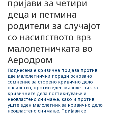
пријави за четири
деца и петмина
родители за случајот
со насилството врз
малолетничката во
Аеродром
Поднесена е кривична пријава против
две малолетнички поради основано
сомнение за сторено кривично дело
насилство, против еден малолетник за
кривичните дела поттикнување и
неовластено снимање, како и против
уште еден малолетник за кривично дело
неовластено снимање. Пријави се