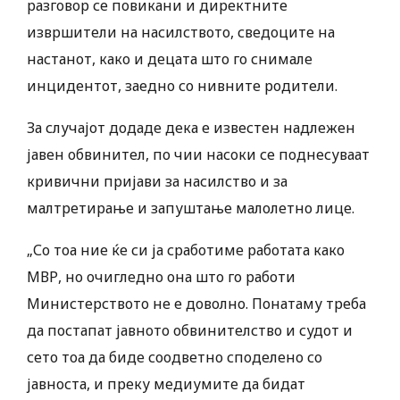
разговор се повикани и директните
извршители на насилството, сведоците на
настанот, како и децата што го снимале
инцидентот, заедно со нивните родители.
За случајот додаде дека е известен надлежен
јавен обвинител, по чии насоки се поднесуваат
кривични пријави за насилство и за
малтретирање и запуштање малолетно лице.
„Со тоа ние ќе си ја сработиме работата како
МВР, но очигледно она што го работи
Министерството не е доволно. Понатаму треба
да постапат јавното обвинителство и судот и
сето тоа да биде соодветно споделено со
јавноста, и преку медиумите да бидат