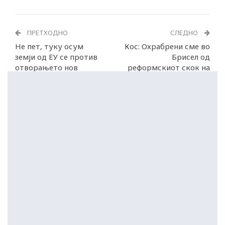
ПРЕТХОДНО
СЛЕДНО
Не пет, туку осум
Кос: Охрабрени сме во
земји од ЕУ се против
Брисел од
отворањето нов
реформскиот скок на
кластер за Србија
Македонија