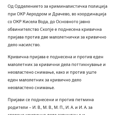
Од Одделението за криминалистичка полиција
при ОКР Аеродром и Драчево, во координација
со ОКР Кисела Вода, до Основното јавно
обвинителство Скопје е поднесена кривична
пријава против две малолетнички за кривично
дело насилство.
Кривична пријава е поднесена и против еден
малолетник за кривични дела поттикнување и
неовластено снимање, како и против уште
еден малолетник за кривично дело
неовластено снимање.
Пријави се поднесени и против петмина
родители – И. В., М. В., М. П., И. А. и И. А. за
сторено кривично дело запуштање и