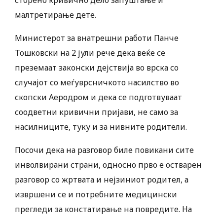
малтретирање дете.
Министерот за внатрешни работи Панче
Тошковски на 2 јули рече дека веќе се
преземаат законски дејствија во врска со
случајот со меѓуврсничкото насилство во
скопски Аеродром и дека се подготвуваат
соодветни кривични пријави, не само за
насилниците, туку и за нивните родители.
Посочи дека на разговор биле повикани сите
инволвирани страни, односно прво е остварен
разговор со жртвата и нејзиниот родител, а
извршени се и потребните медицински
прегледи за констатирање на повредите. На