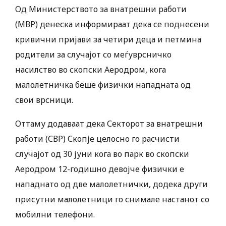
Од Министерството за внатрешни работи
(МВР) денеска информираат дека се поднесени
кривични пријави за четири деца и петмина
родители за случајот со меѓуврсничко
насилство во скопски Аеродром, кога
малолетничка беше физички нападната од
свои врсници.
Оттаму додаваат дека Секторот за внатрешни
работи (СВР) Скопје целосно го расчисти
случајот од 30 јуни кога во парк во скопски
Аеродром 12-годишно девојче физички е
нападнато од две малолетнички, додека други
присутни малолетници го снимале настанот со
мобилни телефони.