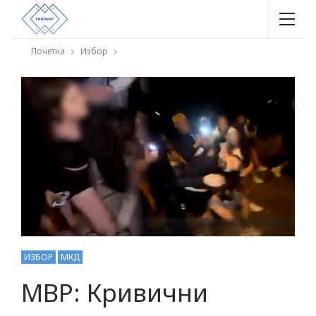
Почетна
Избор
ИЗБОР
МКД
МВР: Кривични