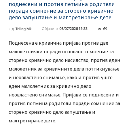
поднесени и против петмина родители
поради сомнение за сторено кривично
дело запуштање и малтретирање дете.
Објавено
08/07/2026 15:33
69
Од
Triling Mk
Поднесена е кривична пријава против две
малолетнички поради основано сомнение за
сторено кривично дело насилство, против еден
малолетник за кривичните дела поттикнување
и неовластено снимање, како и против уште
еден малолетник за кривично дело
неовластено снимање. Пријави се поднесени и
против петмина родители поради сомнение за
сторено кривично дело запуштање и
малтретирање дете.