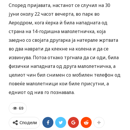
Според пријавата, настанот се случил на 30
јуни околу 22 часот вечерта, во парк во
Аеродром, кога ќерка ѝ била нападната од
страна на 14-годишна малолетничка, која
заедно со својата другарка ја натерале жртвата
во два наврати да клекне на колена и да се
извинува. Потоа откако тргнала да си оди, била
физички нападната од друга малолетничка, а
целиот чин бил снимен со мобилен телефон од
повеќе малолетници кои биле присутни, а
едниот од нив го познавала.
69
Сподели