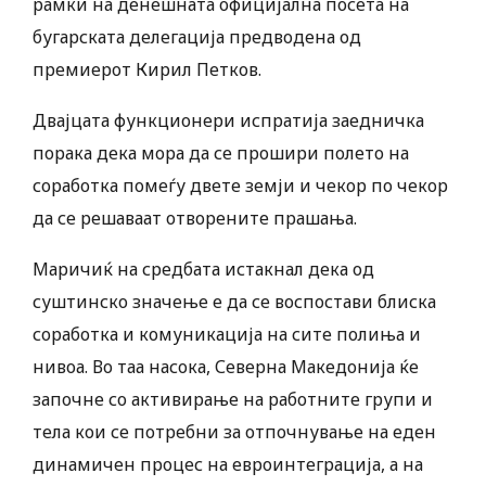
рамки на денешната официјална посета на
бугарската делегација предводена од
премиерот Кирил Петков.
Двајцата функционери испратија заедничка
порака дека мора да се прошири полето на
соработка помеѓу двете земји и чекор по чекор
да се решаваат отворените прашања.
Маричиќ на средбата истакнал дека од
суштинско значење е да се воспостави блиска
соработка и комуникација на сите полиња и
нивоа. Во таа насока, Северна Македонија ќе
започне со активирање на работните групи и
тела кои се потребни за отпочнување на еден
динамичен процес на евроинтеграција, а на