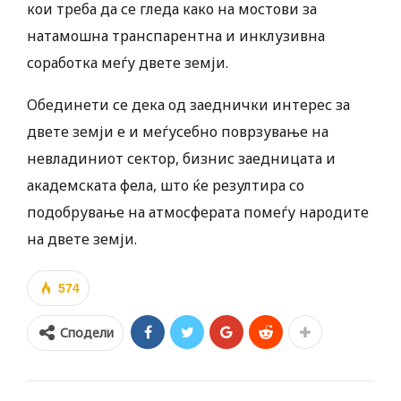
кои треба да се гледа како на мостови за
натамошна транспарентна и инклузивна
соработка меѓу двете земји.
Обединети се дека од заеднички интерес за
двете земји е и меѓусебно поврзување на
невладиниот сектор, бизнис заедницата и
академската фела, што ќе резултира со
подобрување на атмосферата помеѓу народите
на двете земји.
574
Сподели