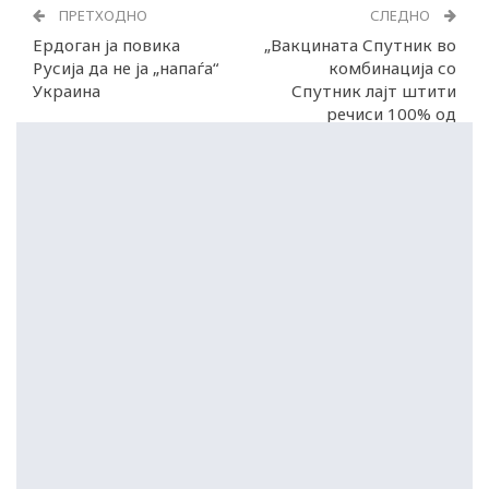
ПРЕТХОДНО
СЛЕДНО
Ердоган ја повика
„Вакцината Спутник во
Русија да не ја „напаѓа“
комбинација со
Украина
Спутник лајт штити
речиси 100% од
Омикрон“