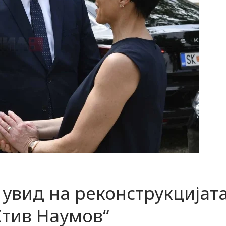
о увид на реконструкцијат
Стив Наумов“