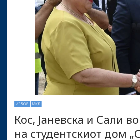
ИЗБОР
МКД
Кос, Јаневска и Сали в
на студентскиот дом „