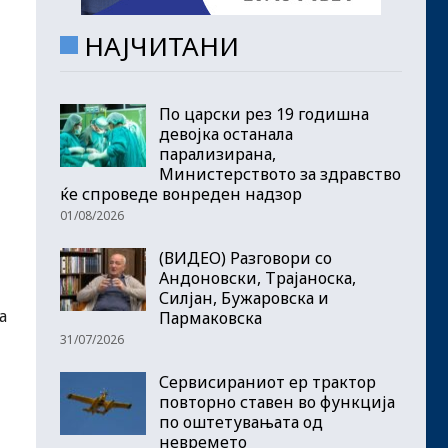
НАЈЧИТАНИ
По царски рез 19 годишна
девојка останала
парализирана,
Министерството за здравство
ќе спроведе вонреден надзор
01/08/2026
(ВИДЕО) Разговори со
Андоновски, Трајаноска,
Силјан, Бужаровска и
а
Пармаковска
31/07/2026
Сервисираниот ер трактор
повторно ставен во функција
по оштетувањата од
невремето