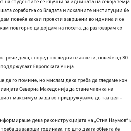
т на студентите се клучни за иднината на секоја земја
ашата соработка со Владата и локалните институции ќе
идам повеќе вакви проекти завршени во иднина и се
жам повторно да дојдам на посета, да разговарам со
ос рече дека, според последните анкети, повеќе од 80
 поддржуваат Европската Унија.
ше да го помине, но мислам дека треба да гледаме кон
визијата Северна Македонија да стане членка на
нашиот максимум за да ве придружуваме до таа цел –
 информираше дека реконструкцијата на „Стив Наумов“ 
треба да заврши годинава, по што двата објекта ќе