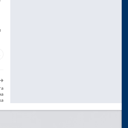
и
2
та
на
ка