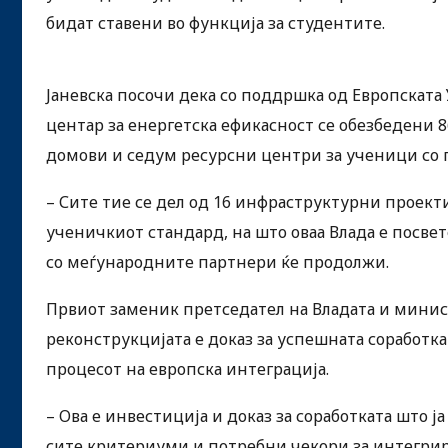
бидат ставени во функција за студентите.
Јаневска посочи дека со поддршка од Европската 
центар за енергетска ефикасност се обезбедени 
домови и седум ресурсни центри за ученици со 
– Сите тие се дел од 16 инфраструктурни проект
ученичкиот стандард, на што оваа Влада е посвет
со меѓународните партнери ќе продолжи.
Првиот заменик претседател на Владата и минис
реконструкцијата е доказ за успешната соработка
процесот на европска интеграција.
– Ова е инвестиција и доказ за соработката што 
сите критериуми и потребни чекори за интегрира