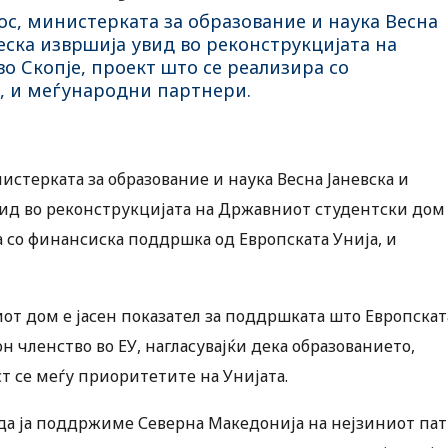
с, министерката за образование и наука Весна
ска извршија увид во реконструкцијата на
о Скопје, проект што се реализира со
, и меѓународни партнери.
стерката за образование и наука Весна Јаневска и
ид во реконструкцијата на Државниот студентски дом
а со финансиска поддршка од Европската Унија, и
иот дом е јасен показател за поддршката што Европскат
он членство во ЕУ, нагласувајќи дека образованието,
т се меѓу приоритетите на Унијата.
т да ја поддржиме Северна Македонија на нејзиниот пат