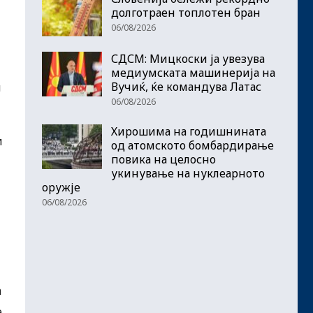
долготраен топлотен бран
06/08/2026
СДСМ: Мицкоски ја увезува
медиумската машинерија на
Вучиќ, ќе командува Латас
и
06/08/2026
Хирошима на годишнината
и
од атомското бомбардирање
повика на целосно
укинување на нуклеарното
оружје
06/08/2026
а
е