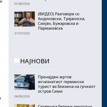
 и
01/08/2026
(ВИДЕО) Разговори со
Андоновски, Трајаноска,
Силјан, Бужаровска и
Пармаковска
31/07/2026
НАЈНОВИ
Пронајден мртов
исчезнатиот германски
турист во близина на грчкиот
остров Сими
06/08/2026
и
Словенија бележи рекордно