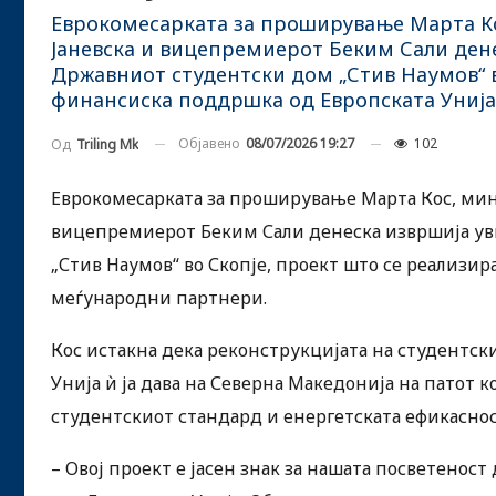
Еврокомесарката за проширување Марта Ко
Јаневска и вицепремиерот Беким Сали дене
Државниот студентски дом „Стив Наумов“ в
финансиска поддршка од Европската Унија
Објавено
08/07/2026 19:27
102
Од
Triling Mk
Еврокомесарката за проширување Марта Кос, мини
вицепремиерот Беким Сали денеска извршија ув
„Стив Наумов“ во Скопје, проект што се реализир
меѓународни партнери.
Кос истакна дека реконструкцијата на студентск
Унија ѝ ја дава на Северна Македонија на патот к
студентскиот стандард и енергетската ефикаснос
– Овој проект е јасен знак за нашата посветенос