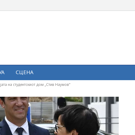
УА
СЦЕНА
ијата на студентскиот дом „Стив Наумов“