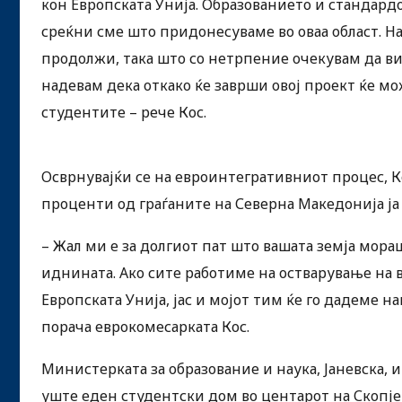
кон Европската Унија. Образованието и стандардо
среќни сме што придонесуваме во оваа област. Н
продолжи, така што со нетрпение очекувам да в
надевам дека откако ќе заврши овој проект ќе мо
студентите – рече Кос.
Осврнувајќи се на евроинтегративниот процес, К
проценти од граѓаните на Северна Македонија ја
– Жал ми е за долгиот пат што вашата земја мора
иднината. Ако сите работиме на остварување на 
Европската Унија, јас и мојот тим ќе го дадеме 
порача еврокомесарката Кос.
Министерката за образование и наука, Јаневска,
уште еден студентски дом во центарот на Скопје 