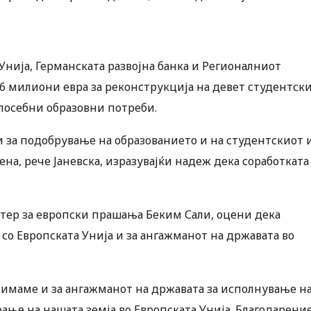
Унија, Германската развојна банка и Регионалниот
86 милиони евра за реконструкција на девет студентск
посебни образовни потреби.
и за подобрување на образованието и на студентскиот 
ена, рече Јаневска, изразувајќи надеж дека соработката
тер за европски прашања Беким Сали, оцени дека
 со Европската Унија и за ангажманот на државата во
ја имаме и за ангажманот на државата за исполнување н
ње на нашата земја во Европската Унија. Благодарени