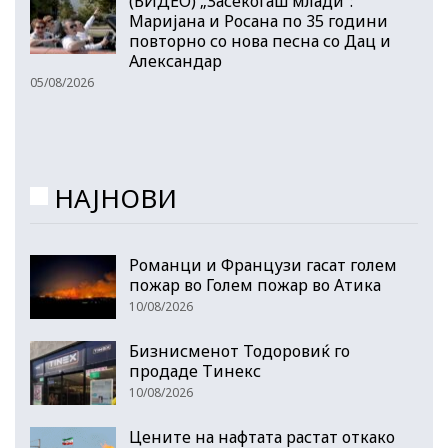
(ВИДЕО) „Засекогаш млади“:
Маријана и Росана по 35 години
повторно со нова песна со Дац и
Александар
05/08/2026
НАЈНОВИ
Романци и Французи гасат голем
пожар во Голем пожар во Атика
10/08/2026
Бизнисменот Тодоровиќ го
продаде Тинекс
10/08/2026
Цените на нафтата растат откако