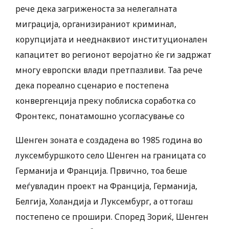
рече дека загриженоста за нелегалната
миграција, организираниот криминал,
корупцијата и нееднаквиот институционален
капацитет во регионот веројатно ќе ги задржат
многу европски влади претпазливи. Таа рече
дека пореално сценарио е постепена
конвергенција преку поблиска соработка со
Фронтекс, понатамошно усогласување со
Шенген зоната е создадена во 1985 година во
луксембуршкото село Шенген на границата со
Германија и Франција. Првично, тоа беше
меѓувладин проект на Франција, Германија,
Белгија, Холандија и Луксембург, а оттогаш
постепено се прошири. Според Зориќ, Шенген