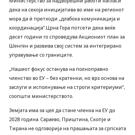
Министерство за надворешни работи нагласи
дека на секоја иницијатива во име на регионот
мора да ѝ претходи „длабока комуникација и
координација“.Црна Гора потсети дека веќе
десет години го спроведува Акциониот план за
Шенген и развива свој систем за интегрирано
управување со границите.
„Нашиот фокус останува на полноправно
членство во ЕУ – без кратенки, но врз основа на
заслуги и исполнување на строги критериуми“,
соопшти министерството.
Земјата има за цел да стане членка на ЕУ до
2028 година. Сараево, Приштина, Скопјe и
Тирана не одговорија на прашањата за српската