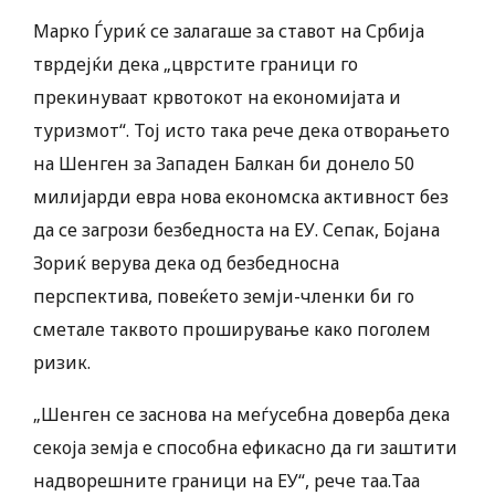
Марко Ѓуриќ се залагаше за ставот на Србија
тврдејќи дека „цврстите граници го
прекинуваат крвотокот на економијата и
туризмот“. Тој исто така рече дека отворањето
на Шенген за Западен Балкан би донело 50
милијарди евра нова економска активност без
да се загрози безбедноста на ЕУ. Сепак, Бојана
Зориќ верува дека од безбедносна
перспектива, повеќето земји-членки би го
сметале таквото проширување како поголем
ризик.
„Шенген се заснова на меѓусебна доверба дека
секоја земја е способна ефикасно да ги заштити
надворешните граници на ЕУ“, рече таа.Таа