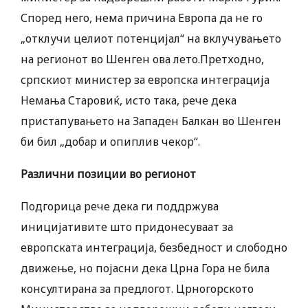
Според него, нема причина Европа да не го
„отклучи целиот потенцијал“ на вклучувањето
на регионот во Шенген ова лето.Претходно,
српскиот министер за европска интеграција
Немања Старовиќ, исто така, рече дека
пристапувањето на Западен Балкан во Шенген
би бил „добар и опиплив чекор“.
Различни позиции во регионот
Подгорица рече дека ги поддржува
иницијативите што придонесуваат за
европската интеграција, безбедност и слободно
движење, но појасни дека Црна Гора не била
консултирана за предлогот. Црногорското