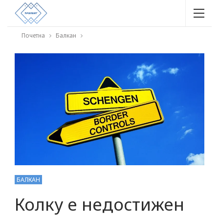
Почетна
Балкан
БАЛКАН
Колку е недостижен