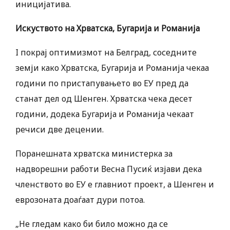
иницијатива.
Искуството на Хрватска, Бугарија и Романија
I покрај оптимизмот на Белград, соседните
земји како Хрватска, Бугарија и Романија чекаа
години по пристапувањето во ЕУ пред да
станат дел од Шенген. Хрватска чека десет
години, додека Бугарија и Романија чекаат
речиси две децении.
Поранешната хрватска министерка за
надворешни работи Весна Пусиќ изјави дека
членството во ЕУ е главниот проект, а Шенген и
еврозоната доаѓаат дури потоа.
„Не гледам како би било можно да се