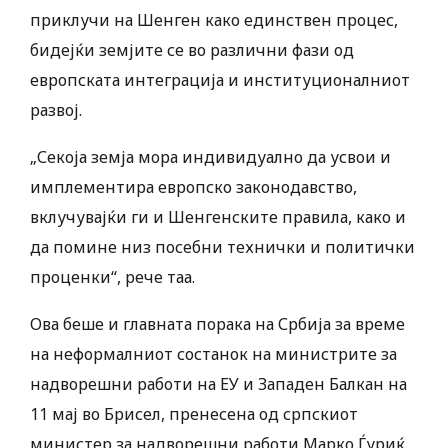
приклучи на Шенген како единствен процес,
бидејќи земјите се во различни фази од
европската интеграција и институционалниот
развој.
„Секоја земја мора индивидуално да усвои и
имплементира европско законодавство,
вклучувајќи ги и Шенгенските правила, како и
да помине низ посебни технички и политички
проценки“, рече таа.
Ова беше и главната порака на Србија за време
на неформалниот состанок на министрите за
надворешни работи на ЕУ и Западен Балкан на
11 мај во Брисел, пренесена од српскиот
министер за надворешни работи Марко Ѓуриќ.