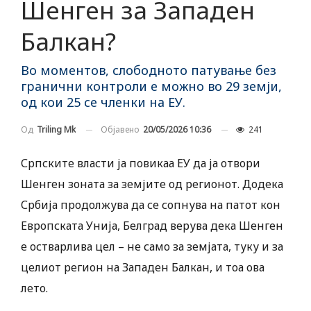
Шенген за Западен
Балкан?
Во моментов, слободното патување без
гранични контроли е можно во 29 земји,
од кои 25 се членки на ЕУ.
Објавено
20/05/2026 10:36
241
Од
Triling Mk
Српските власти ја повикаа ЕУ да ја отвори
Шенген зоната за земјите од регионот. Додека
Србија продолжува да се сопнува на патот кон
Европската Унија, Белград верува дека Шенген
е остварлива цел – не само за земјата, туку и за
целиот регион на Западен Балкан, и тоа ова
лето.