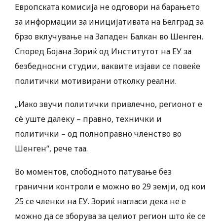
Европската комисија не одговори на барањето
за информации за иницијативата на Белград за
брзо вклучување на Западен Балкан во Шенген.
Според Бојана Зориќ од Институтот на ЕУ за
безбедносни студии, ваквите изјави се повеќе
политички мотивирани отколку реални.
„Иако звучи политички привлечно, регионот е
сè уште далеку – правно, технички и
политички – од полноправно членство во
Шенген“, рече таа.
Во моментов, слободното патување без
гранични контроли е можно во 29 земји, од кои
25 се членки на ЕУ. Зориќ нагласи дека не е
можно да се зборува за целиот регион што ќе се