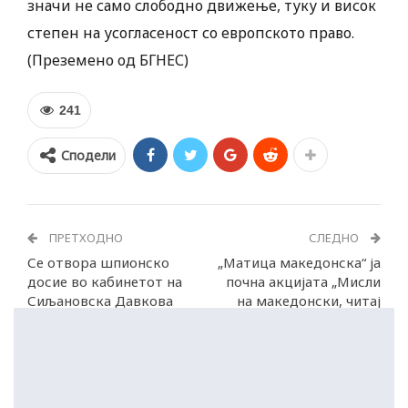
значи не само слободно движење, туку и висок
степен на усогласеност со европското право.
(Преземено од БГНЕС)
241
Сподели
ПРЕТХОДНО
СЛЕДНО
Се отвора шпионско
„Матица македонска“ ја
досие во кабинетот на
почна акцијата „Мисли
Сиљановска Давкова
на македонски, читај
домашно“