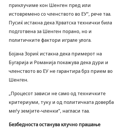
приклучиме кон Шенген пред или
истовремено со членството во ЕУ“, рече таа.
Пусиќ истакна дека Хрватска технички била
подготвена за Шенген порано, но и
политичките фактори играле улога.
Бојана Зориќ истакна дека примерот на
Бугарија и Романија покажува дека дури и
членството во ЕУ не гарантира брз прием во
Шенген.
„Процесот зависи не само од техничките
критериуми, туку и од политичката доверба
меѓу земјите-членки“, нагласи таа.
Безбедноста останува клучно прашање