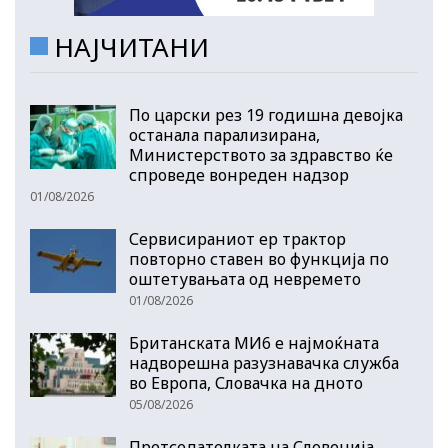
НАЈЧИТАНИ
По царски рез 19 годишна девојка
останала парализирана,
Министерството за здравство ќе
спроведе вонреден надзор
01/08/2026
Сервисираниот ер трактор
повторно ставен во функција по
оштетувањата од невремето
01/08/2026
Британската МИ6 е најмоќната
надворешна разузнавачка служба
во Европа, Словачка на дното
05/08/2026
Претседателката на Словенија,