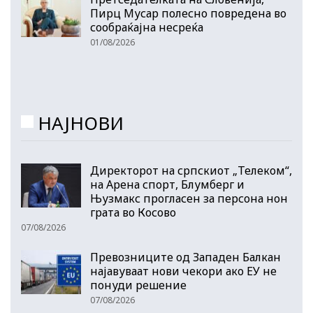
Пирц Мусар полесно повредена во
сообраќајна несреќа
01/08/2026
НАЈНОВИ
Директорот на српскиот „Телеком“,
на Арена спорт, Блумберг и
Њузмакс прогласен за персона нон
грата во Косово
07/08/2026
Превозниците од Западен Балкан
најавуваат нови чекори ако ЕУ не
понуди решение
07/08/2026