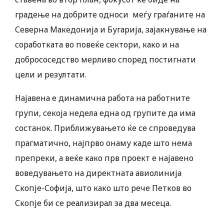
градење на добрите односи меѓу граѓаните на
Северна Македонија и Бугарија, зајакнување на
соработката во повеќе сектори, како и на
добрососедство мерливо според постигнати
цели и резултати.
Најавена е динамична работа на работните
групи, секоја недела една од групите да има
состанок. Приближувањето ќе се спроведува
прагматично, најпрво онаму каде што нема
препреки, а веќе како прв проект е најавено
воведувањето на директната авиолинија
Скопје-Софија, што како што рече Петков во
Скопје би се реализирал за два месеца.