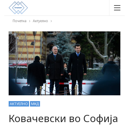
Почетна
Актуелно
АКТУЕЛНО
МКД
Ковачевски во Софија