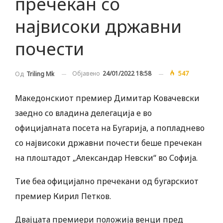
пречекан со
највисоки државни
почести
Објавено
24/01/2022 18:58
547
Од
Triling Mk
Македонскиот премиер Димитар Ковачевски
заедно со владина делегација е во
официјалната посета на Бугарија, а попладнево
со највисоки државни почести беше пречекан
на плоштадот „Александар Невски“ во Софија.
Тие беа официјално пречекани од бугарскиот
премиер Кирил Петков.
Двајцата премиери положија венци пред