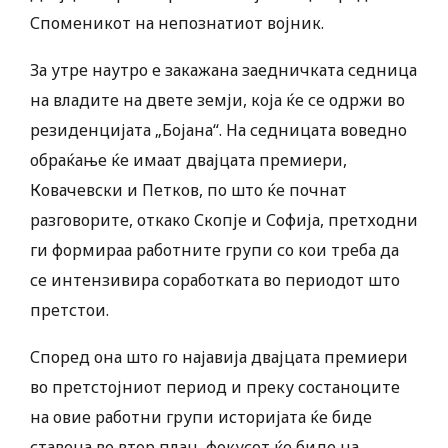
Споменикот на непознатиот војник.
За утре наутро е закажана заедничката седница
на владите на двете земји, која ќе се одржи во
резиденцијата „Бојана“. На седницата воведно
обраќање ќе имаат двајцата премиери,
Ковачевски и Петков, по што ќе почнат
разговорите, откако Скопје и Софија, претходни
ги формираа работните групи со кои треба да
се интензивира соработката во периодот што
претстои.
Според она што го најавија двајцата премиери
во претстојниот период и преку состаноците
на овие работни групи историјата ќе биде
ставена во втор план, фокусот ќе биде на