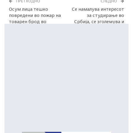
ПРЕТХОДНО
СЛЕДНО
Осум лица тешко
Се намалува интересот
повредени во пожар на
за студирање во
товарен брод во
Србија, се зголемува и
Хамбург
школарината