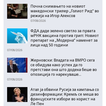
Почна снимањето на новиот
македонски трилер „Голиот Рид“ во
режија на Игор Алексов
07/08/2026
ФДА даде зелено светло за првата
мРНК вакцина против грип: Новиот
препарат на „Модерна“ наменет за
лица над 50 години
07/08/2026
Жерновски: Владата на ВМРО сега
се обидува како успех да го
претстави она што додека беше во
опозиција го нарекуваше…
07/08/2026
Атал ја обвини Русија за кампања со
дезинформации: Кремљ се меша во
француските избори во корист на
Ле Пен