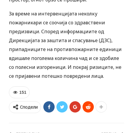
За време на интервенцијата неколку
пожарникари се соочија со здравствени
предизвици. Според информациите од
Дирекцијата за заштита и спасување (ДЗС),
припадниците на противпожарните единици
вдишале поголема количина чад и се здобиле
со полесни изгореници. И покрај ризиците, не
се пријавени потешко повредени лица.
151
Сподели