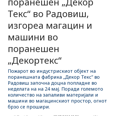
поранешен „Декор
Текс“ во Радовиш,
изгореа магацин и
машини во
поранешен
„Декортекс“
Пожарот во индустрискиот објект на
поранешната фабрика „Декор Текс“ во
Радовиш започна доцна попладне во
неделата на на 24 мај. Поради големото
количество на запаливи материјали и
машини во магацинскиот простор, огнот
брзо се прошири.