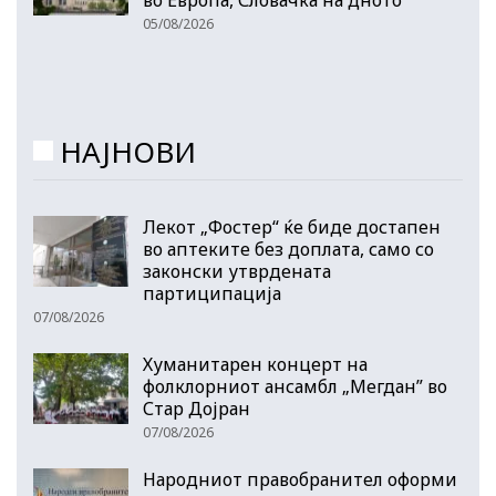
во Европа, Словачка на дното
05/08/2026
НАЈНОВИ
Лекот „Фостер“ ќе биде достапен
во аптеките без доплата, само со
законски утврдената
партиципација
07/08/2026
Хуманитарен концерт на
фолклорниот ансамбл „Мегдан” во
Стар Дојран
07/08/2026
Народниот правобранител оформи