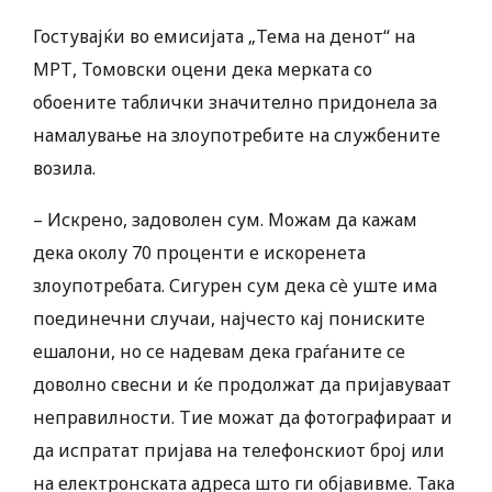
Гостувајќи во емисијата „Тема на денот“ на
МРТ, Томовски оцени дека мерката со
обоените таблички значително придонела за
намалување на злоупотребите на службените
возила.
– Искрено, задоволен сум. Можам да кажам
дека околу 70 проценти е искоренета
злоупотребата. Сигурен сум дека сè уште има
поединечни случаи, најчесто кај пониските
ешалони, но се надевам дека граѓаните се
доволно свесни и ќе продолжат да пријавуваат
неправилности. Тие можат да фотографираат и
да испратат пријава на телефонскиот број или
на електронската адреса што ги објавивме. Така