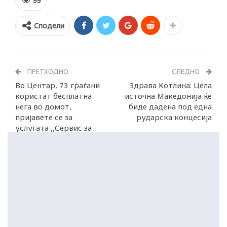
99
Сподели
ПРЕТХОДНО
СЛЕДНО
Во Центар, 73 граѓани
Здрава Котлина: Цела
користат бесплатна
источна Македонија ќе
нега во домот,
биде дадена под една
пријавете се за
рударска концесија
услугата ,,Сервис за
стари лица”