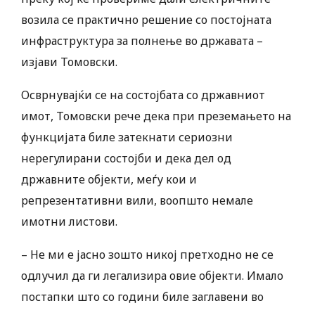
возила се практично решение со постојната
инфраструктура за полнење во државата –
изјави Томовски.
Осврнувајќи се на состојбата со државниот
имот, Томовски рече дека при преземањето на
функцијата биле затекнати сериозни
нерегулирани состојби и дека дел од
државните објекти, меѓу кои и
репрезентативни вили, воопшто немале
имотни листови.
– Не ми е јасно зошто никој претходно не се
одлучил да ги легализира овие објекти. Имало
постапки што со години биле заглавени во