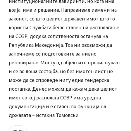
институционалните лавиринти, но кога има
волја, има и решение. Направивме измени на
законот, со што целиот државен имот што го
користи Службата беше ставен на располагање
на СОЗР, додека сопственоста останува на
Република Македонија. Тоа ни овозможи да
започнеме со подготовките за нивно
реновирање. Многу од објектите прокиснуваат
и се во лоша состојба, но без имотен лист не
може да се спроведе ниту една тендерска
постапка. Денес можам да кажам дека целиот
имот со кој располага СОЗР има уредна
документација и е ставен во функција на
државата – истакна Томовски.