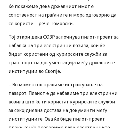
ќе покажеме дека државниот имот е
сопственост на граѓаните и мора одговорно да
се користи – рече Томовски.
Тој откри дека СОЗР започнува пилот-проект за
набавка на три електрични возила, кои ќе
бидат користени од курирските служби за
транспорт на документација меѓу државните
институции во Скопје.
– Во моментов правиме истражување на
пазарот. Планот е да набавиме три електрични
возила што ќе ги користат курирските служби
за секојдневна достава на документи меѓу
институциите. Ова ќе биде пилот-проект
преку кој ќе провериме дали електричните