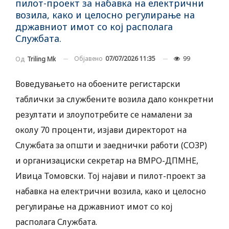
пилот-проект за набавка на електрични
возила, како и целосно регулирање на
државниот имот со кој располага
Службата.
Објавено
07/07/2026 11:35
99
Од
Triling Mk
Воведувањето на обоените регистарски
таблички за службените возила дало конкретни
резултати и злоупотребите се намалени за
околу 70 проценти, изјави директорот на
Службата за општи и заеднички работи (СОЗР)
и организациски секретар на ВМРО-ДПМНЕ,
Ивица Томовски. Тој најави и пилот-проект за
набавка на електрични возила, како и целосно
регулирање на државниот имот со кој
располага Службата.