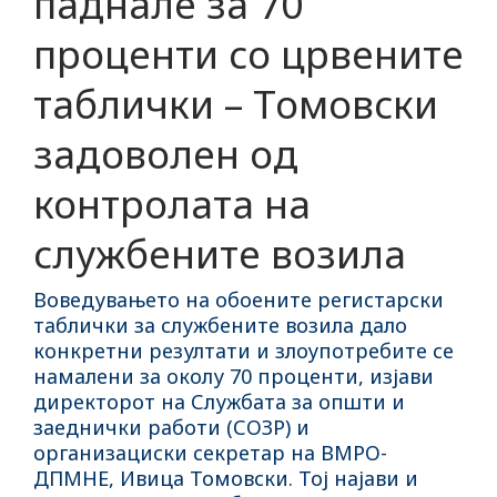
паднале за 70
проценти со црвените
таблички – Томовски
задоволен од
контролата на
службените возила
Воведувањето на обоените регистарски
таблички за службените возила дало
конкретни резултати и злоупотребите се
намалени за околу 70 проценти, изјави
директорот на Службата за општи и
заеднички работи (СОЗР) и
организациски секретар на ВМРО-
ДПМНЕ, Ивица Томовски. Тој најави и