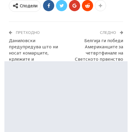
Сподели
ПРЕТХОДНО
СЛЕДНО
Даниловски
Белгија ги победи
предупредува што ни
Американците за
носат комарците,
четвртфинале на
крлежите и
Светското првенство
климатските промени
2026