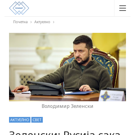
Почетна
Актуелно
Володимир Зеленски
АКТУЕЛНО
СВЕТ
Зеленски: Русија сака