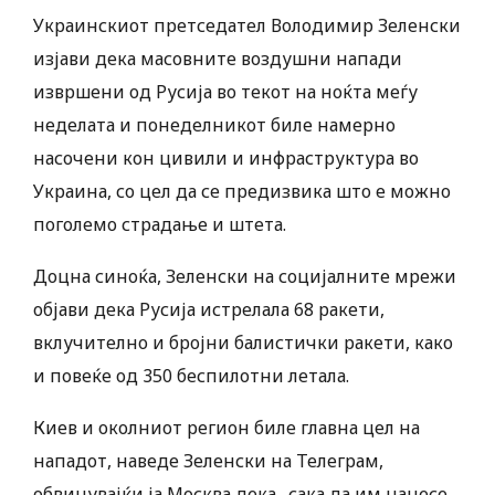
Украинскиот претседател Володимир Зеленски
изјави дека масовните воздушни напади
извршени од Русија во текот на ноќта меѓу
неделата и понеделникот биле намерно
насочени кон цивили и инфраструктура во
Украина, со цел да се предизвика што е можно
поголемо страдање и штета.
Доцна синоќа, Зеленски на социјалните мрежи
објави дека Русија истрелала 68 ракети,
вклучително и бројни балистички ракети, како
и повеќе од 350 беспилотни летала.
Киев и околниот регион биле главна цел на
нападот, наведе Зеленски на Телеграм,
обвинувајќи ја Москва дека „сака да им нанесе