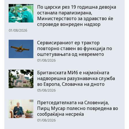
По царски рез 19 годишна девојка
останала парализирана,
Министерството за здравство ќе
спроведе вонреден надзор
01/08/2026
Сервисираниот ер трактор
повторно ставен во функција по
оштетувањата од невремето
01/08/2026
Британската МИ6 е најмоќната
надворешна разузнавачка служба
во Европа, Словачка на дното
05/08/2026
Претседателката на Словенија,
Пирц Мусар полесно повредена во
сообраќајна несреќа
01/08/2026