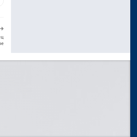
7
ец
ре