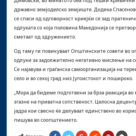
Димовски, во минатото беа под тешки кривични 
државно земјоделско земјиште. Додека Спасенов
се спаси од одговорност криејќи се зад пратенич
одлуката со која половина Македонија се претвора
сметаат од здружението.
Од таму ги повикуваат Општинските совети во о
одлуки за задолжително негативно мислење на с
Се најавува и граѓанска самоорганизација на тер
село и во секој град низ Југоистокот и пошироко.
„Мора да бидеме подготвени за брза реакција во 
згазне на приватна сопственост. Целосна децен
јадра кои свесно ќе делуваат единствено во кори
пишува во соопштението.