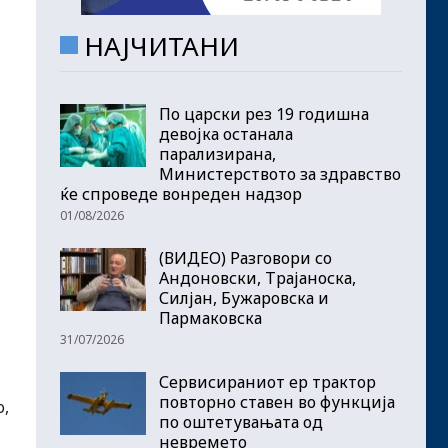
НАЈЧИТАНИ
По царски рез 19 годишна
девојка останала
парализирана,
Министерството за здравство
ќе спроведе вонреден надзор
01/08/2026
(ВИДЕО) Разговори со
Андоновски, Трајаноска,
Силјан, Бужаровска и
Пармаковска
31/07/2026
Сервисираниот ер трактор
повторно ставен во функција
о,
по оштетувањата од
невремето