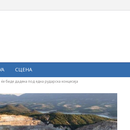
УА
СЦЕНА
 ќе биде дадена под една рударска концесија