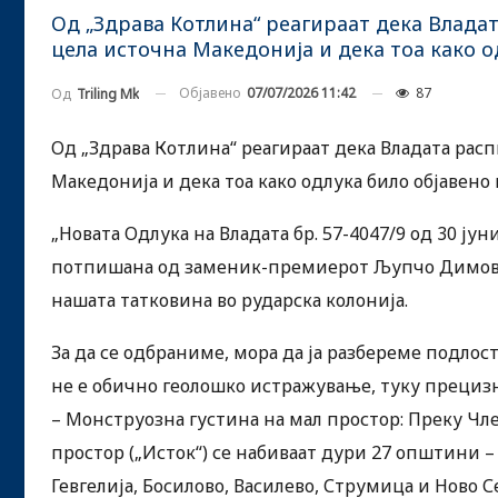
Од „Здрава Котлина“ реагираат дека Влада
цела источна Македонија и дека тоа како о
Објавено
07/07/2026 11:42
87
Од
Triling Mk
Од „Здрава Котлина“ реагираат дека Владата рас
Македонија и дека тоа како одлука било објавено
„Новата Одлука на Владата бр. 57-4047/9 од 30 јун
потпишана од заменик-премиерот Љупчо Димовск
нашата татковина во рударска колонија.
За да се одбраниме, мора да ја разбереме подлост
не е обично геолошко истражување, туку прецизн
– Монструозна густина на мал простор: Преку Чле
простор („Исток“) се набиваат дури 27 општини – 
Гевгелија, Босилово, Василево, Струмица и Ново 