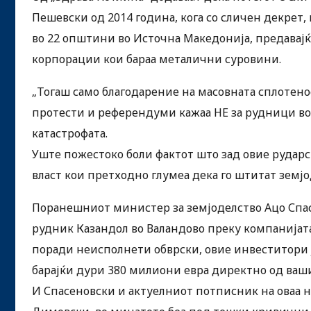
Пешевски од 2014 година, кога со сличен декрет,
во 22 општини во Источна Македонија, предавај
корпорации кои бараа металични суровини.
„Тогаш само благодарение на масовната сплотенос
протести и референдуми кажаа НЕ за рудници во
катастрофата.
Уште пожестоко боли фактот што зад овие рударс
власт кои претходно глумеа дека го штитат земјо
Поранешниот министер за земјоделство Ацо Спа
рудник Казандол во Валандово преку компанијата 
поради неисполнети обврски, овие инвеститори ј
барајќи дури 380 милиони евра директно од ваш
И Спасеновски и актуелниот потписник на оваа 