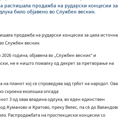
та распишала продажба на рударски концесии за
длука било објавено во Службен весник.
пишала продажба на рударски концесии за цела источна
 во Службен весник.
и 2026 година, објавена во „Службен весник“ и
и, не е ништо помалку од декрет за претворање на
а на планот кој се спроведува зад грбот на народот. Ова
о скроена еколошка опсада:
нот 3 од оваа владина одлука, во еден единствен
од Куманово и Кратово, преку Велес, па сè до Валандов
Село. Распродажбата на проспекциски концесии со