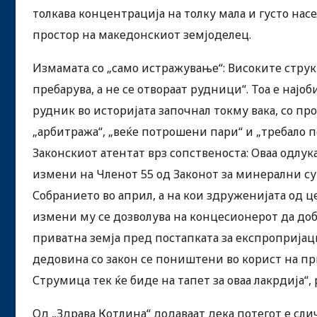
толкава концентрација на толку мала и густо на
простор на македонскиот земјоделец.
Измамата со „само истражување“: Високите структ
пребарува, а не се отвораат рудници“. Тоа е најо
рудник во историјата започнал токму вака, со про
„арбитража“, „веќе потрошени пари“ и „требало п
Законскиот атентат врз сопственоста: Оваа одлу
измени на Членот 55 од Законот за минерални су
Собранието во април, а на кои здруженијата од ц
измени му се дозволува на концесионерот да доби
приватна земја пред постапката за експропријац
дедовина со закон се поништени во корист на пр
Струмица тек ќе биде на тапет за оваа лакрдија“,
Од „Здрава Котлина“ додаваат дека потегот е сл