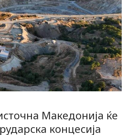
источна Македонија ќе
рударска концесија