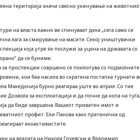
селена територија значи свесно укинување на животнио
ури на власта лажно ве спинуваат дека „сега само се
бична лага за смирување на масите. Секој уништувачки
спекција која утре ќе послужи за уцена на државата со
орано“ да се буниме.
ка за проспекции совршено се поклопува со подмолните
ровини, кои беа насила во скратена постапка турнати в
ела Македонија бурно реагираа уште во април. Со тие
е Дозвола за експлоатација и да почне да копа на туѓа
ија да биде завршена. Вашиот приватен имот и
иватниот профит. Ели Панова како пратеничка од
 реагираат екоактивистите.
ичен на владата на Никола Груевски и Владимир