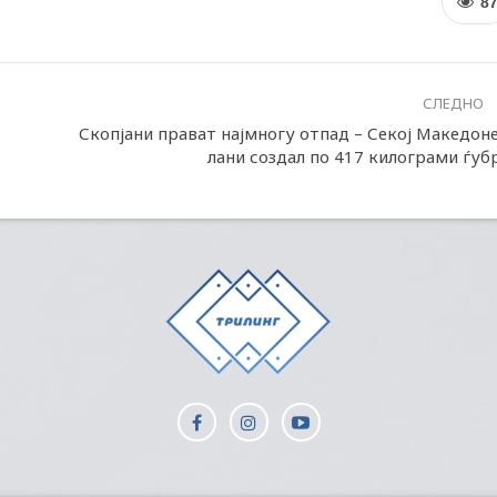
8
СЛЕДНО
Скопјани прават најмногу отпад – Секој Македон
лани создал по 417 килограми ѓуб