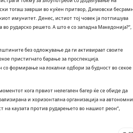
истраги токму за злоупотреби со доделување на
ски тогаш заврши во куќен притвор, Димовски бесрам
киот имунитет. Денес, истиот тој човек ја потпишува
 во рударско решето. А што е со западна Македонија?“,
пштините без одложување да ги активираат своите
екое пристигнато барање за проспекција.
ен со формирање на локални одбори за будност во секое
моментот кога првиот нелегален багер ќе се обиде да
трализирана и хоризонтална организација на автономни
ст на каузата против рударењето во нашиот реон“,