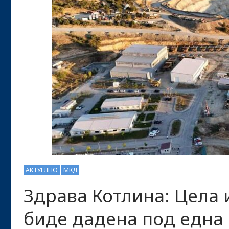
АКТУЕЛНО
МКД
Здрава Котлина: Цела 
биде дадена под една 