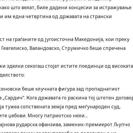
 како што велат, биле дадени концесии за истражување
ќи им една четвртина од државата на странски
т на граѓаните од југоисточна Македонија, кои преку
 Гевгелиско, Валандовско, Струмичко беше спречена
ки зделки секогаш стојат истите поединци од високата
делството:
сеновски беше клучната фигура зад пропаднатиот
„Сардич“. Кога државата го раскина тој штетен догово
а тужеа сопствената земја пред меѓународен суд,
ите џебови. Многу патриотско нели…
најнова рударска офанзива, заменик-премиерот Љупчо