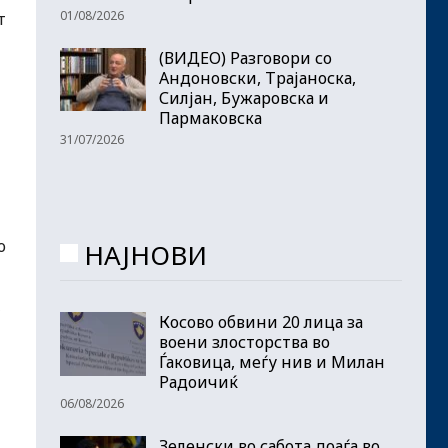
01/08/2026
т
(ВИДЕО) Разговори со
Андоновски, Трајаноска,
Силјан, Бужаровска и
Пармаковска
31/07/2026
о
НАЈНОВИ
,
Косово обвини 20 лица за
воени злосторства во
Ѓаковица, меѓу нив и Милан
Радоичиќ
06/08/2026
Зеленски во сабота доаѓа во