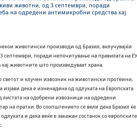
и живи животни, од 3 септември, поради
еба на одредени антимикробни средства кај
а некои животински производи од Бразил, вклучувајќи
д 3 септември, поради непочитување на правилата на Е
 кај животните што произведуваат храна.
во светот и клучен извозник на животински протеини,
а изјави дека е изненадена од одлуката на Европската
од листата на одобрени извозници на одредени
р на пратки. Во соопштението се вели дека Бразил ќе
одлуката и дека веќе е закажан состанок со европските
.