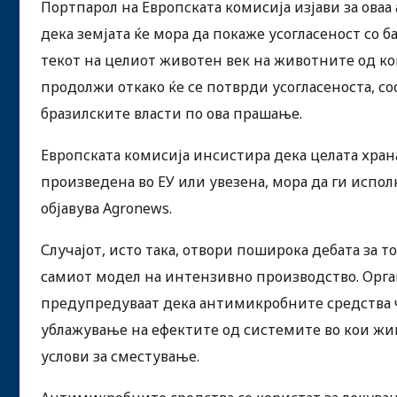
Портпарол на Европската комисија изјави за оваа
дека земјата ќе мора да покаже усогласеност со 
текот на целиот животен век на животните од ко
продолжи откако ќе се потврди усогласеноста, со
бразилските власти по ова прашање.
Европската комисија инсистира дека целата храна 
произведена во ЕУ или увезена, мора да ги испо
објавува Agronews.
Случајот, исто така, отвори поширока дебата за 
самиот модел на интензивно производство. Орга
предупредуваат дека антимикробните средства че
ублажување на ефектите од системите во кои жи
услови за сместување.