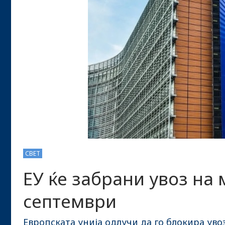
СВЕТ
ЕУ ќе забрани увоз на 
септември
Европската унија одлучи да го блокира ув