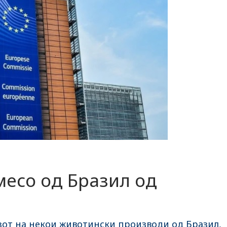
месо од Бразил од
озот на некои животински производи од Бразил,