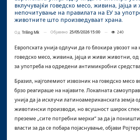
вклучувајќи говедско месо, живина, јајца 
непочитување на правилата на ЕУ за употр
животните што произведуваат храна.
Објавено
25/05/2026 15:00
240
Од
Triling Mk
Европската унија одлучи да го блокира увозот н
говедско месо, живина, јајца и живи животни, о
за употреба на одредени антимикробни средства
Бразил, најголемиот извозник на говедско месо 
брзо реагираше на најавите. Локалната самоуправ
унија да ја исклучи латиноамериканската земја 
животински производи, но всушност широк спекта
преземе „сите потребни мерки“ за да ја поништи 
власти за да се побара појаснување, објави Ројтерс