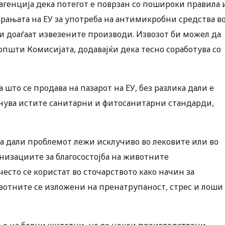
 агенција дека потегот е поврзан со пошироки правила 
барањата на ЕУ за употреба на антимикробни средства в
и доаѓаат извезените производи. Извозот би можел да
општи Комисијата, додавајќи дека тесно соработува со
што се продава на пазарот на ЕУ, без разлика дали е
лнува истите санитарни и фитосанитарни стандарди,
тоа дали проблемот лежи исклучиво во лековите или во
низациите за благосостојба на животните
сто се користат во сточарството како начин за
вотните се изложени на пренатрупаност, стрес и лоши