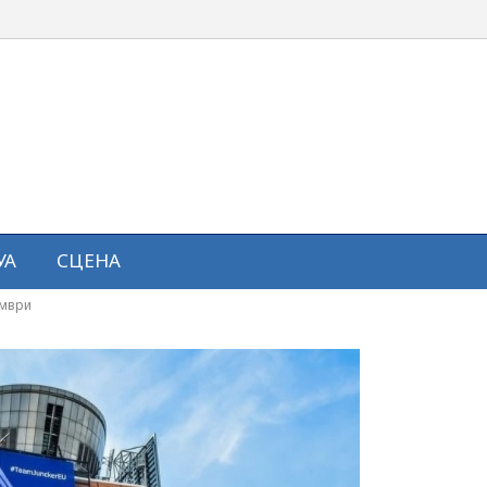
УА
СЦЕНА
ември