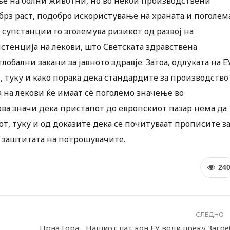
ње на болни животни, но во некои производствени
брз раст, подобро искористување на храната и поголем
супстанции го зголемува ризикот од развој на
тенција на лекови, што Светската здравствена
лобални закани за јавното здравје. Затоа, одлуката на Е
л, туку и како порака дека стандардите за производство
а на лекови ќе имаат сè поголемо значење во
ова значи дека пристапот до европскиот пазар нема да
т, туку и од доказите дека се почитуваат прописите з
и заштитата на потрошувачите.
24
СЛЕДНО
Црна Гора: „Нашиот пат кон ЕУ води преку Загре