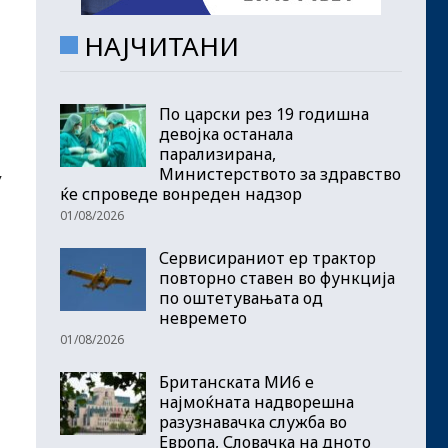
НАЈЧИТАНИ
По царски рез 19 годишна
девојка останала
парализирана,
Министерството за здравство
У
ќе спроведе вонреден надзор
01/08/2026
Сервисираниот ер трактор
повторно ставен во функција
по оштетувањата од
невремето
01/08/2026
Британската МИ6 е
најмоќната надворешна
разузнавачка служба во
Европа, Словачка на дното