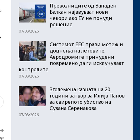
Превозниците од Западен
а
Балкан најавуваат нови
чекори ако ЕУ не понуди
решение
07/08/2026
У
Системот ЕЕС прави метеж и
доцнења на летовите:
Аеродромите принудени
повремено да ги исклучуваат
контролите
а
07/08/2026
Зголемена казната на 20
години затвор за Илија Панов
за свирепото убиство на
0
Сузана Серенакова
07/08/2026
б“