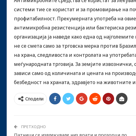
Антимикробните средства се користат за лекува
системи тие се користат и за промовирање на по
профитабилност. Прекумерната употреба на овие 
антимикробна резистенција или бактериска резис
организација ја наведе како една од најголемите г
не се смета само за трговска мерка против Брази
на храна, следливоста и контролата на употребат
меѓународната трговија. За земјите извознички, 
зависи само од количината и цената на производо
безбедност на храната, здравјето на животните 
Сподели
ПРЕТХОДНО
Патници се извлекувале низ врати и прозорци по