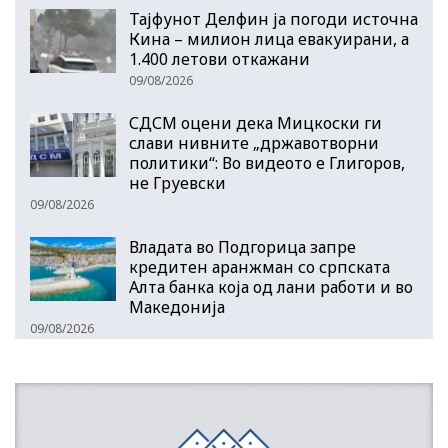
Тајфунот Делфин ја погоди источна
Кина – милион лица евакуирани, а
1.400 летови откажани
09/08/2026
СДСМ оцени дека Мицкоски ги
слави нивните „државотворни
политики“: Во видеото е Глигоров,
не Груевски
09/08/2026
Владата во Подгорица запре
кредитен аранжман со српската
Алта банка која од лани работи и во
Македонија
09/08/2026