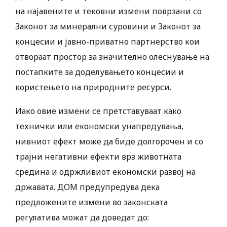
на најавените и тековни измени поврзани со
Законот за минерални суровини и Законот за
концесии и јавно-приватно партнерство кои
отвораат простор за значително олеснување на
постапките за доделувањето концесии и
користењето на природните ресурси.
Иако овие измени се претставуваат како
технички или економски унапредувања,
нивниот ефект може да биде долгорочен и со
трајни негативни ефекти врз животната
средина и одржливиот економски развој на
државата. ДОМ предупредува дека
предложените измени во законската
регулатива можат да доведат до: