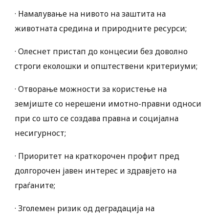
· Намалување на нивото на заштита на
животната средина и природните ресурси;
· Олеснет пристап до концесии без доволно
строги еколошки и општествени критериуми;
· Отворање можности за користење на
земјиште со нерешени имотно-правни односи
при со што се создава правна и социјална
несигурност;
· Приоритет на краткорочен профит пред
долгорочен јавен интерес и здравјето на
граѓаните;
· Зголемен ризик од деградација на