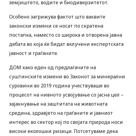
земјиштето, водите и биодиверзитетот.
Особено загрижува фактот што ваквите
законски измени се носат по скратена
постапка, наместо со широка и отворена јавна
дебата во која ќе бидат вклучени експертската
јавност и граѓаните.
ДОМ како еден од предлагачите на
суштинските измени во Законот за минерални
суровини во 2019 година учествуваше во
процесот на нивното усвојување со јасна цел –
зајакнување на заштитата на животната
средина, здравјето на граѓаните и јавниот
интерес во сектор кој по својата природа носи
високи еколошки ризици. Потсетуваме дека