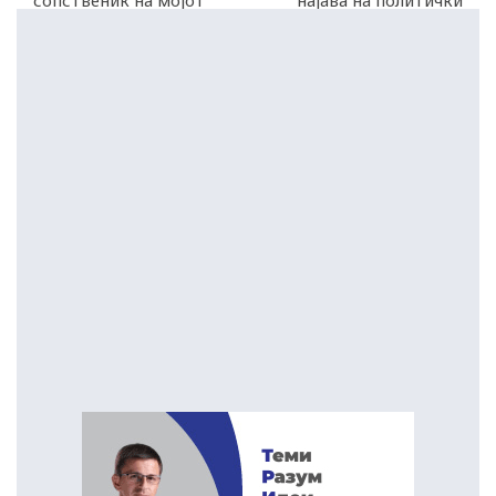
сопственик на мојот
најава на политички
миленик“
прогон