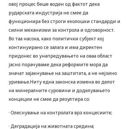
овој процес беше воден од фактот дека
рударската индустрија не смее да
функционира без строги еколошки стандарди и
силни механизми за контрола и одговорност.
Во таа насока, како политички субјект кој
континуирано се залага и има директен
придонес во унапредувањето на оваа област
јасно порачуваме дека реформите мора да
значат зајакнување на заштитата, а не нејзино
уривање.Ниту една законска измена во делот
на минералните суровини и доделувањето
концеции не смее да резултира со:
· Олеснување на контролата врз концесиите;
· Деградација на животната средина;