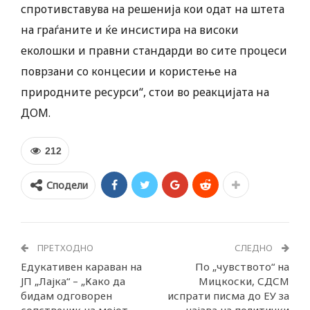
спротивставува на решенија кои одат на штета
на граѓаните и ќе инсистира на високи
еколошки и правни стандарди во сите процеси
поврзани со концесии и користење на
природните ресурси“, стои во реакцијата на
ДОМ.
212
Сподели
ПРЕТХОДНО
СЛЕДНО
Едукативен караван на
По „чувството“ на
ЈП „Лајка“ – „Како да
Мицкоски, СДСМ
бидам одговорен
испрати писма до ЕУ за