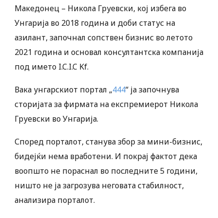
Македонец – Никола Груевски, кој избега во
Унгарија во 2018 година и доби статус на
азилант, започнал сопствен бизнис во летото
2021 година и основал консултантска компанија
под името I.C.I.C Kf.
Вака унгарскиот портал „
444
“ ја започнува
сторијата за фирмата на експремиерот Никола
Груевски во Унгарија.
Според порталот, станува збор за мини-бизнис,
бидејќи нема вработени. И покрај фактот дека
воопшто не пораснал во последните 5 години,
ништо не ја загрозува неговата стабилност,
анализира порталот.