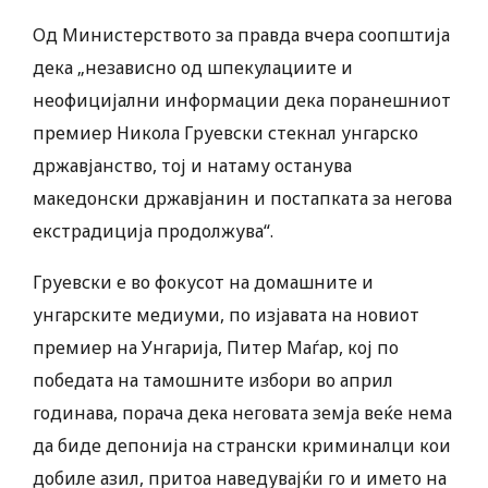
Од Министерството за правда вчера соопштија
дека „независно од шпекулациите и
неофицијални информации дека поранешниот
премиер Никола Груевски стекнал унгарско
државјанство, тој и натаму останува
македонски државјанин и постапката за негова
екстрадиција продолжува“.
Груевски е во фокусот на домашните и
унгарските медиуми, по изјавата на новиот
премиер на Унгарија, Питер Маѓар, кој по
победата на тамошните избори во април
годинава, порача дека неговата земја веќе нема
да биде депонија на странски криминалци кои
добиле азил, притоа наведувајќи го и името на