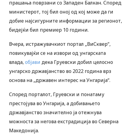
прашања поврзани со Западен Балкан. Според
министерот, тој бил оној од кој може да ги
добие најсигурните информации за регионот,
бидејќи бил премиер 10 години.
Вчера, истражувачкиот портал „ВиСквер“,
повикувајќи се на извори од унгарската
влада,
објави
дека Груевски добил целосно
унгарско државјанство во 2022 година врз
основа на „државен интерес на Унгарија“.
Според порталот, Груевски и понатаму
престојува во Унгарија, а добивањето
државјанство значително ја отежнува
можноста за негова екстрадиција во Северна
Македонија.