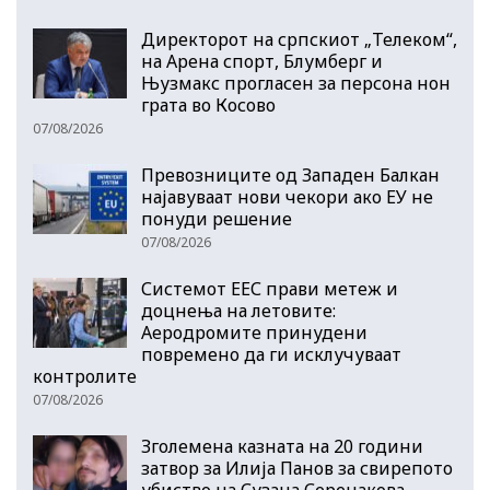
Директорот на српскиот „Телеком“,
на Арена спорт, Блумберг и
Њузмакс прогласен за персона нон
грата во Косово
07/08/2026
Превозниците од Западен Балкан
најавуваат нови чекори ако ЕУ не
понуди решение
07/08/2026
Системот ЕЕС прави метеж и
доцнења на летовите:
Аеродромите принудени
повремено да ги исклучуваат
контролите
07/08/2026
Зголемена казната на 20 години
затвор за Илија Панов за свирепото