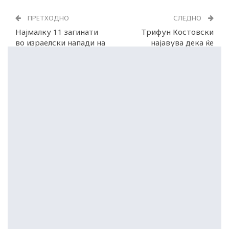
ПРЕТХОДНО
СЛЕДНО
Најмалку 11 загинати
Трифун Костовски
во израелски напади на
најавува дека ќе
југот на Либан
формира партија