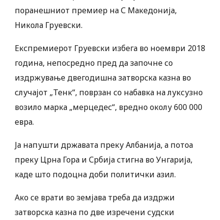
поранешниот премиер на С Македонија,
Никола Груевски.
Експремиерот Груевски избега во ноември 2018
година, непосредно пред да започне со
издржување двегодишна затворска казна во
случајот „Тенк“, поврзан со набавка на луксузно
возило марка „мерцедес“, вредно околу 600 000
евра.
Ја напушти државата преку Албанија, а потоа
преку Црна Гора и Србија стигна во Унгарија,
каде што подоцна доби политички азил.
Ако се врати во земјава треба да издржи
затворска казна по две изречени судски