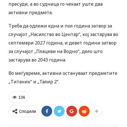
пресуди, а во судница го чекаат уште два
активни предмета.
Треба да одлежи една и пол година затвор за
случајот „Насилство во Центар“, кој застарува во
септември 2027 година, и девет години затвор
за случајот „Плацеви на Водно“, дело што
застарува во 2043 година.
Во меѓувреме, активни остануваат предметите
„Титаник“ и „Талир 2“.
136
Сподели