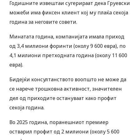
Годишните извештаи сугерираат дека Груевски
можеби има фиксен клиент кој му плаќa секоја
година за неговите совети.
Минатата година, компанијата имала приход
од 3,4 милиони форинти (околу 9 600 евра), по
4,1 милиони претходната година (околу 11 600
евра).
Бидејќи консултанството воопшто не може да
се нарече трошковна активност, значителен
дел од приходите остануваат како профит
секоја година.
Во 2025 година, поранешниот премиер
остварил профит од 2 милиони (околу 5 600