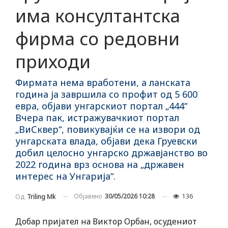
има консултантска
фирма со редовни
приходи
Фирмата нема вработени, а ланската
година ја завршила со профит од 5 600
евра, објави унгарскиот портал „444“
Вчера пак, истражувачкиот портал
„ВиСквер“, повикувајќи се на извори од
унгарската влада, објави дека Груевски
добил целосно унгарско државјанство во
2022 година врз основа на „државен
интерес на Унгарија“.
Објавено
30/05/2026 10:28
136
Од
Triling Mk
Добар пријател на Виктор Орбан, осудениот