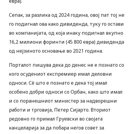
евра).
Сепак, за разлика од 2024 година, овој пат тој не
го подигнал ова како дивиденда, туку го остави
во компанијата, од која инаку подигнал вкупно
16,2 милиони форинти (45 800 евра) дивиденда
од нејзиното основање во 2021 година.
Порталот пишува дека до денес не е познато со
кого осудениот експремиер имал деловни
односи. Сè што е познато е дека тој имал
особено добри односи со Орбан, како што имал
и со поранешниот министер за надворешни
работи и трговија, Петер Сијарто. Вториот
редовно го примал Груевски во својата
канцеларија за да побара негов совет за