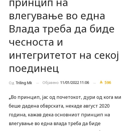
принцип на
влегување во една
Влада треба да биде
чесноста и
интегритетот на секој
поединец
Објавено
11/01/2022 11:06
596
Од
Triling Mk
„
Во принцип, јас од почетокот, дури од кога ми
беше дадена обврската, некаде август 2020
година, кажав дека основниот принцип на
влегување во една влада треба да биде