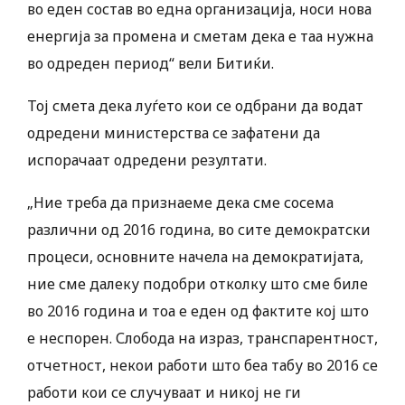
во еден состав во една организација, носи нова
енергија за промена и сметам дека е таа нужна
во одреден период“ вели Битиќи.
Тој смета дека луѓето кои се одбрани да водат
одредени министерства се зафатени да
испорачаат одредени резултати.
„Ние треба да признаеме дека сме сосема
различни од 2016 година, во сите демократски
процеси, основните начела на демократијата,
ние сме далеку подобри отколку што сме биле
во 2016 година и тоа е еден од фактите кој што
е неспорен. Слобода на израз, транспарентност,
отчетност, некои работи што беа табу во 2016 се
работи кои се случуваат и никој не ги