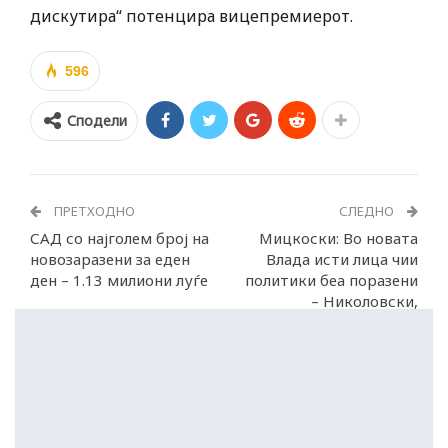
дискутира“ потенцира вицепремиерот.
596
Сподели
ПРЕТХОДНО
СЛЕДНО
САД со најголем број на
Мицкоски: Во новата
новозаразени за еден
Влада исти лица чии
ден – 1.13 милиони луѓе
политики беа поразени
– Николовски,
Маричиќ, Спасовски