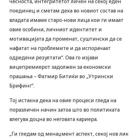
чесноста, интегритетот личен на секој еден
поединец и сметам дека во новиот состав на
владата имаме старо-нови лица кои ги имаат
овие особини, личниот идентитет и
мотивацијата да променат, суштински да се
нафатат на проблемите и да испорачаат
одредени резултати“. Ова го изјави
вицепремиерот задолжен за економски
прашања – Фатмир Битиќи во „Утрински
Брифинг“.
Тој истакна дека на овие процеси гледа на
поразличен начин затоа што во политиката
влегува доцна во неговата кариера.
„Ги гледам од менаџмент аспект, секој нов лик