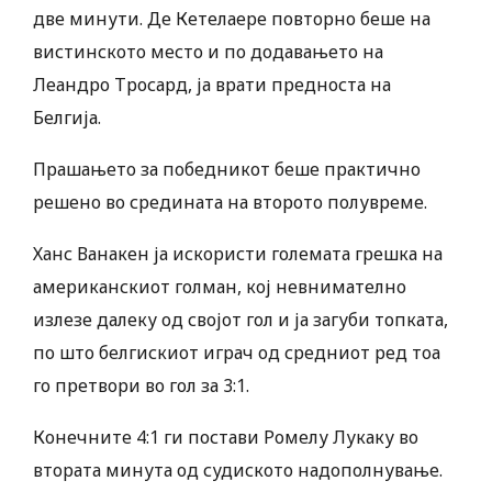
две минути. Де Кетелаере повторно беше на
вистинското место и по додавањето на
Леандро Тросард, ја врати предноста на
Белгија.
Прашањето за победникот беше практично
решено во средината на второто полувреме.
Ханс Ванакен ја искористи големата грешка на
американскиот голман, кој невнимателно
излезе далеку од својот гол и ја загуби топката,
по што белгискиот играч од средниот ред тоа
го претвори во гол за 3:1.
Конечните 4:1 ги постави Ромелу Лукаку во
втората минута од судиското надополнување.