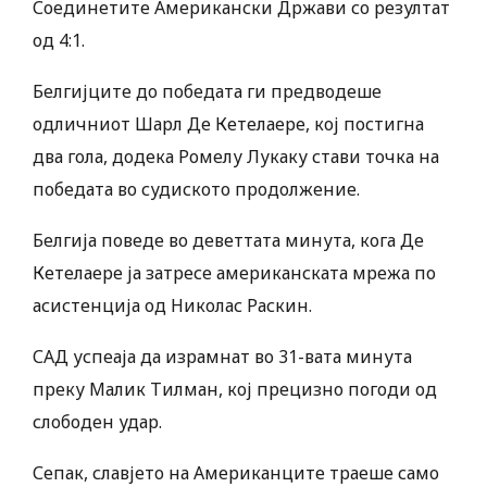
Соединетите Американски Држави со резултат
од 4:1.
Белгијците до победата ги предводеше
одличниот Шарл Де Кетелаере, кој постигна
два гола, додека Ромелу Лукаку стави точка на
победата во судиското продолжение.
Белгија поведе во деветтата минута, кога Де
Кетелаере ја затресе американската мрежа по
асистенција од Николас Раскин.
САД успеаја да израмнат во 31-вата минута
преку Малик Тилман, кој прецизно погоди од
слободен удар.
Сепак, славјето на Американците траеше само