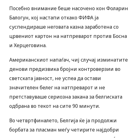
Посебно внимание беше насочено кон Фоларин
Балогун, кој настапи откако ФИФА ја
суспендираше неговата казна заработена со
црвениот картон на натпреварот против Босна
и Херцеговина.
Американскиот напаѓач, чиј случај изминатите
денови предизвика бројни контроверзии во
светската јавност, не успеа да остави
значителен белег на натпреварот и не
претставуваше сериозна закана за белгиската
одбрана во текот на сите 90 минути.
Во четвртфиналето, Белгија ќе ја продолжи
борбата за пласман меѓу четирите најдобри