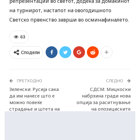
репрезентации во светот, додека за домаќинот
на турнирот, настапот на овогодишното
Светско првенство заврши во осминафиналето.
63
Сподели
ПРЕТХОДНО
СЛЕДНО
Зеленски: Русија сака
СДСМ: Мицкоски
да им нанесе што е
набрзина гради нова
можно повеќе
опција за раситнување
страдање и штета на
на опозициските
Украинците
гласови