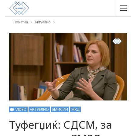
Почетна
Актуелно
VIDEO
АКТУЕЛНО
ЕМИСИИ
МКД
Туфегџиќ: СДСМ, за