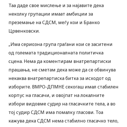
Таа даде свое мислење и за најавите дека
неколку групации имаат амбиции за
преземање на СДСМ, меѓу кои и Бранко
Црвенковски.
„Има сериозна група граѓани кои се заситени
од големата традиционалната политичка
сцена. Нема да коментирам внатрепартиски
прашања, не сметам дека може да се обвинува
некаква внатрепартиска битка за исходот од
изборите. ВМРО-ДПМНЕ секогаш имал стабилен
корпус на гласачи, и овојпат на локалните
избори видовме судир на гласачките тела, а во
тој судир СДСМ има помалку гласови. Тоа
кажува дека СДСМ нема стабилно гласачко тело,