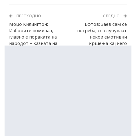
ПРЕТХОДНО
СЛЕДНО
Моџо Килингтон:
Ефтов: Заев сам се
Изборите поминаа,
погреба, се случуваат
главно е пораката на
некои емотивни
народот – казната на
кршења кај него
СДС