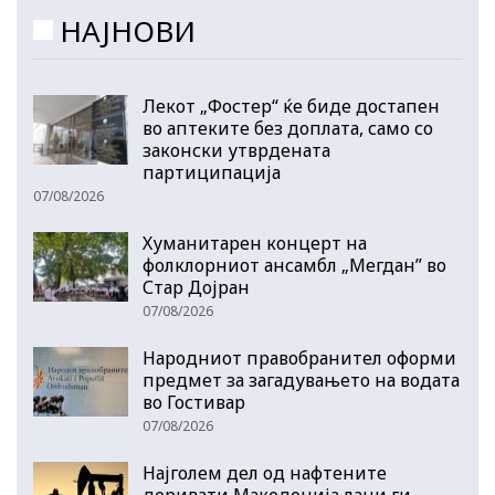
НАЈНОВИ
Лекот „Фостер“ ќе биде достапен
во аптеките без доплата, само со
законски утврдената
партиципација
07/08/2026
Хуманитарен концерт на
фолклорниот ансамбл „Мегдан” во
Стар Дојран
07/08/2026
Народниот правобранител оформи
предмет за загадувањето на водата
во Гостивар
07/08/2026
Најголем дел од нафтените
деривати Македонија лани ги