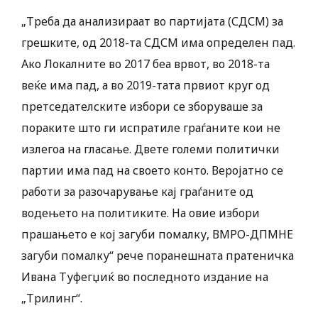
„Треба да анализираат во партијата (СДСМ) за
грешките, од 2018-та СДСМ има определен пад.
Ако Локалните во 2017 беа врвот, во 2018-та
веќе има пад, а во 2019-тата првиот круг од
претседателските избори се зборуваше за
пораките што ги испратиле граѓаните кои не
излегоа на гласање. Двете големи политички
партии има пад на своето конто. Веројатно се
работи за разочарување кај граѓаните од
водењето на политиките. На овие избори
прашањето е кој загуби помалку, ВМРО-ДПМНЕ
загуби помалку“ рече поранешната пратеничка
Ивана Туфегџиќ во последното издание на
„Трилинг“.