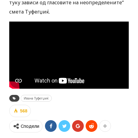
туку зависи од гласовите на неопределените“
смета Туфегџиќ.
Ивана Туфегџиќ
568
Сподели