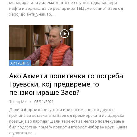
менаџирање и дилема зошто не се увезат два танкери
нафта и веднаш да се рестартира ТЕЦ „Неготино“. Заев од
херој до антијунак. Го…
АКТУЕЛНО
Ако Ахмети политички го погреба
Груевски, кој предвреме го
пензионираше Заев?
Triling Mk
05/11/2021
Дали изборните резултати или сосема нешто друго е
причина за оставката на Заев од премиерската и лидерска
позиција во партија? Дали теренот за негово повлекување
бил подготвен помеѓу првиот и вториот изборен круг? Каква
е улогата на…