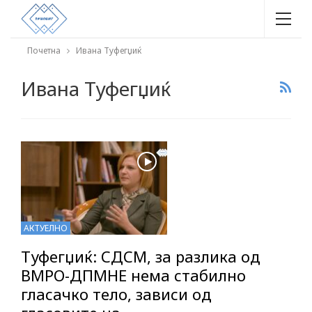
Почетна
Ивана Туфегџиќ
Ивана Туфегџиќ
АКТУЕЛНО
Туфегџиќ: СДСМ, за разлика од
ВМРО-ДПМНЕ нема стабилно
гласачко тело, зависи од