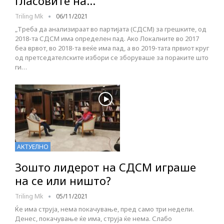
гласовите на…
Triling Mk
06/11/2021
„Треба да анализираат во партијата (СДСМ) за грешките, од
2018-та СДСМ има определен пад. Ако Локалните во 2017
беа врвот, во 2018-та веќе има пад, а во 2019-тата првиот круг
од претседателските избори се зборуваше за пораките што
ги…
АКТУЕЛНО
Зошто лидерот на СДСМ играше
на се или ништо?
Triling Mk
05/11/2021
Ќе има струја, нема покачување, пред само три недели.
Денес, покачување ќе има, струја ќе нема. Слабо