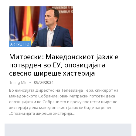
АКТУЕЛНО
Митрески: Македонскиот јазик е
потврден во ЕУ, опозицијата
свесно ширеше хистерија
Triling Mk
09/04/2024
Во емисијата Директно на Телевизија Тера, спикерот на
македонското Собрание Јован Митрески потсети дека
опозицијата и во Собранието и преку протести ширеше
хистерија дека македонскиот јазик ќе биде загрозен.
„Опозицијата ширеше хистерија…