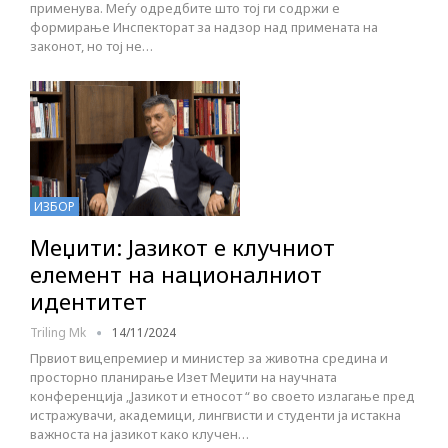
применува. Меѓу одредбите што тој ги содржи е
формирање Инспекторат за надзор над примената на
законот, но тој не…
ИЗБОР
Меџити: Јазикот е клучниот
елемент на националниот
идентитет
Triling Mk
14/11/2024
Првиот вицепремиер и министер за животна средина и
просторно планирање Изет Меџити на научната
конференција „Јазикот и етносот “ во своето излагање пред
истражувачи, академици, лингвисти и студенти ја истакна
важноста на јазикот како клучен…