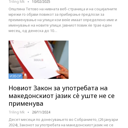
Triling Mk
10/02/2025
Општина Тетово на нивната веб-страница и на социјалните
мрежи го објави повикот за прибирање предлози за
преименување на улици кои веќе имаат определено име и
именување на новите улици. Јавниот повик ќе трае еден
месец, од денеска до 10…
ИЗБОР
Новиот Закон за употребата на
македонскиот јазик сѐ уште не се
применува
Triling Mk
26/11/2024
Десет месеци по донесувањето во Собранието, (26 јануари
2024), Законот за употребата на македонскиот јазик не се