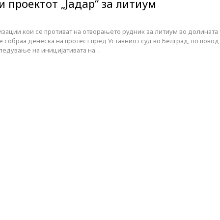
 проектот „Јадар“ за литиум
зации кои се противат на отворањето рудник за литиум во долината
се собраа денеска на протест пред Уставниот суд во Белград, по повод
гледување на иницијативата на…