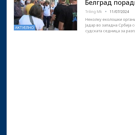
Белград поради
Triling Mk
11/07/2024
Неколку еколошки органи
Јадар во западна Србија 
АКТУЕЛНО
судската седница за раз