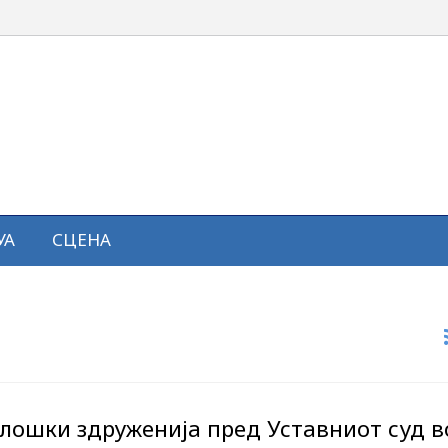
УА
СЦЕНА
олошки здруженија пред Уставниот суд в