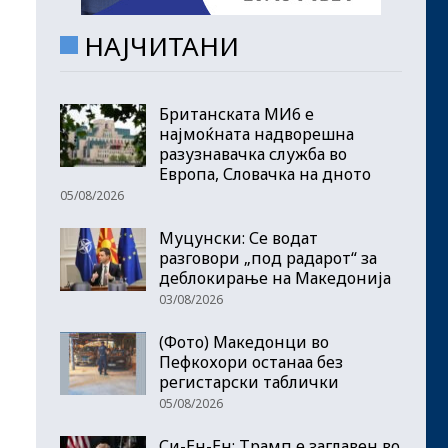
НАЈЧИТАНИ
Британската МИ6 е
најмоќната надворешна
разузнавачка служба во
Европа, Словачка на дното
05/08/2026
Муцунски: Се водат
разговори „под радарот“ за
деблокирање на Македонија
03/08/2026
(Фото) Македонци во
Пефкохори останаа без
регистарски таблички
05/08/2026
Си-Ен-Ен: Трамп е заглавен во