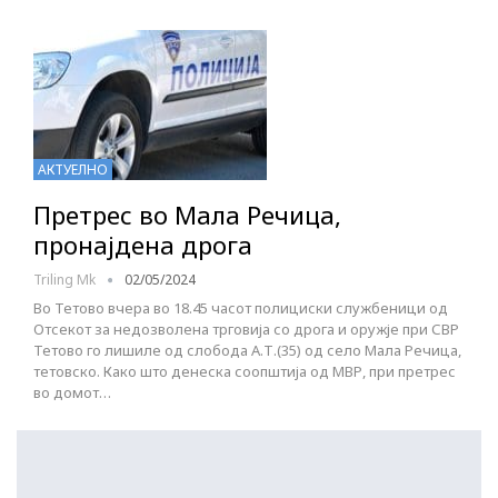
АКТУЕЛНО
Претрес во Мала Речица,
пронајдена дрога
Triling Mk
02/05/2024
Во Тетово вчера во 18.45 часот полициски службеници од
Отсекот за недозволена трговија со дрога и оружје при СВР
Тетово го лишиле од слобода А.Т.(35) од село Мала Речица,
тетовско. Како што денеска соопштија од МВР, при претрес
во домот…