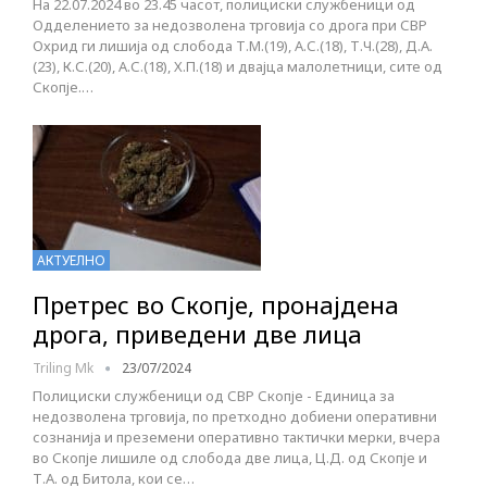
На 22.07.2024 во 23.45 часот, полициски службеници од
Одделението за недозволена трговија со дрога при СВР
Охрид ги лишија од слобода Т.М.(19), А.С.(18), Т.Ч.(28), Д.А.
(23), К.С.(20), А.С.(18), Х.П.(18) и двајца малолетници, сите од
Скопје.…
АКТУЕЛНО
Претрес во Скопје, пронајдена
дрога, приведени две лица
Triling Mk
23/07/2024
Полициски службеници од СВР Скопје - Единица за
недозволена трговија, по претходно добиени оперативни
сознанија и преземени оперативно тактички мерки, вчера
во Скопје лишиле од слобода две лица, Ц.Д. од Скопје и
Т.А. од Битола, кои се…