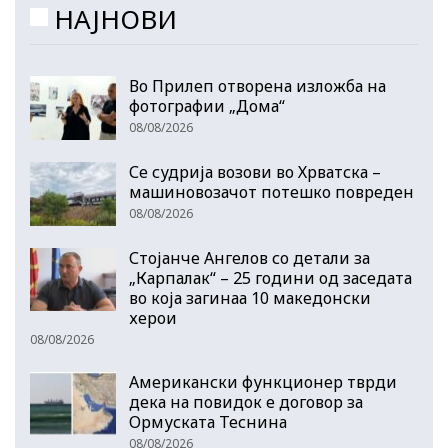
НАЈНОВИ
Во Прилеп отворена изложба на
фотографии „Дома“
08/08/2026
Се судрија возови во Хрватска –
машиновозачот потешко повреден
08/08/2026
Стојанче Ангелов со детали за
„Карпалак“ – 25 години од заседата
во која загинаа 10 македонски
херои
08/08/2026
Американски функционер тврди
дека на повидок е договор за
Ормуската Теснина
08/08/2026