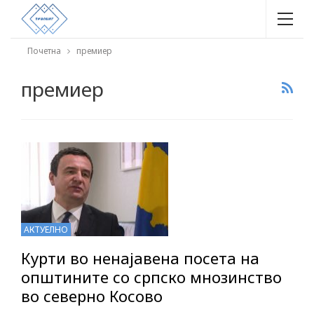
Почетна
премиер
премиер
АКТУЕЛНО
Курти во ненајавена посета на
општините со српско мнозинство
во северно Косово