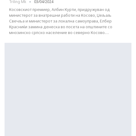
Triling Mk
03/04/2024
Косовскиот премиер, Албин Курти, придружуван од
министерот за внатрешни работи на Косово, Џељаљ
Свечља и министерот за локална самоуправа, Елбер
Красниќи замина денеска во посета на општините со
мнозинско српско население во северно Косово.…