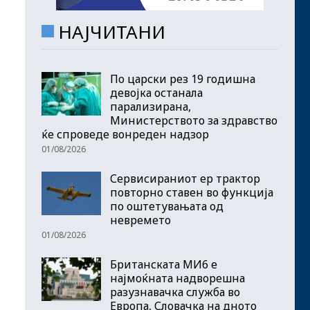
НАЈЧИТАНИ
По царски рез 19 годишна
девојка останала
парализирана,
Министерството за здравство
ќе спроведе вонреден надзор
01/08/2026
Сервисираниот ер трактор
повторно ставен во функција
по оштетувањата од
невремето
01/08/2026
Британската МИ6 е
најмоќната надворешна
разузнавачка служба во
Европа, Словачка на дното