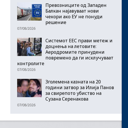
Превозниците од Западен
Балкан најавуваат нови
чекори ако ЕУ не понуди
решение
07/08/2026
Системот ЕЕС прави метеж и
доцнења на летовите:
Аеродромите принудени
повремено да ги исклучуваат
контролите
07/08/2026
Зголемена казната на 20
години затвор за Илија Панов
за свирепото убиство на
Сузана Серенакова
07/08/2026