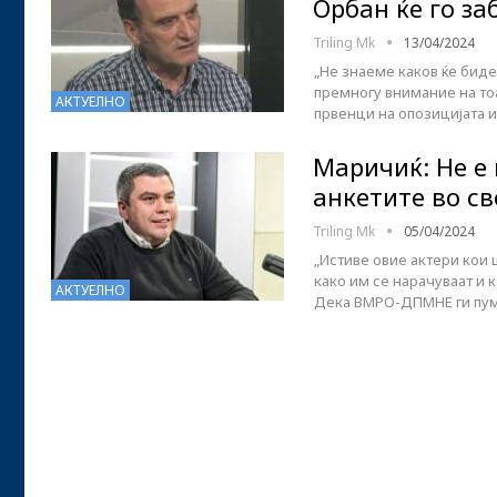
Орбан ќе го з
Triling Mk
13/04/2024
„Не знаеме каков ќе биде
премногу внимание на то
АКТУЕЛНО
првенци на опозицијата 
Маричиќ: Не е
анкетите во св
Triling Mk
05/04/2024
„Истиве овие актери кои 
како им се нарачуваат и 
АКТУЕЛНО
Дека ВМРО-ДПМНЕ ги пумп