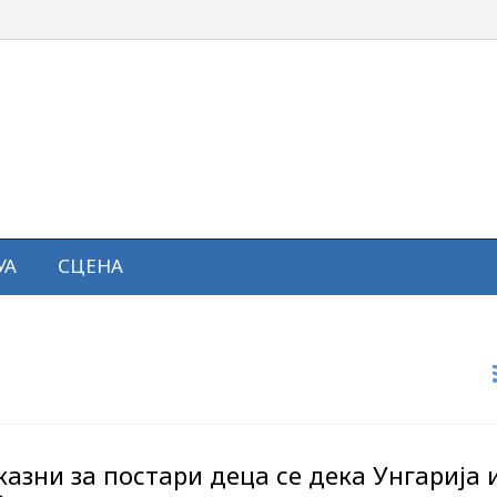
УА
СЦЕНА
азни за постари деца се дека Унгарија 