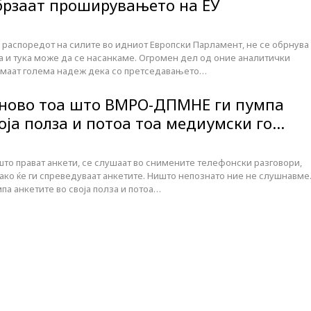
абрзаат проширувањето на ЕУ
 распоредот на силите во идниот Европски Парламент, не се обрнува
а и тука може да се насанкаме. Огромен дел од оние аналитички
имаат голема надеж дека со претседавањето…
 ново тоа што ВМРО-ДПМНЕ ги пумпа
оја полза и потоа тоа медиумски го…
што прават анкети, се слушаат во снимените телефонски разговори,
како ќе ги спреведуваат анкетите. Ништо непознато ние не слушнавме
а анкетите во своја полза и потоа…