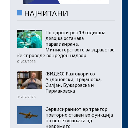
НАЈЧИТАНИ
По царски рез 19 годишна
девојка останала
парализирана,
Министерството за здравство
ќе спроведе вонреден надзор
01/08/2026
(ВИДЕО) Разговори со
Андоновски, Трајаноска,
Силјан, Бужаровска и
Пармаковска
31/07/2026
Сервисираниот ер трактор
повторно ставен во функција
по оштетувањата од
невремето