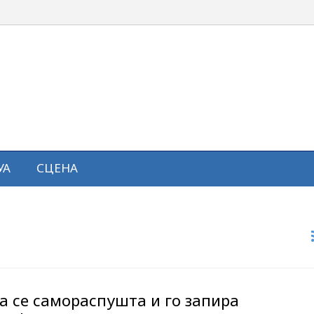
УА
СЦЕНА
а се самораспушта и го запира