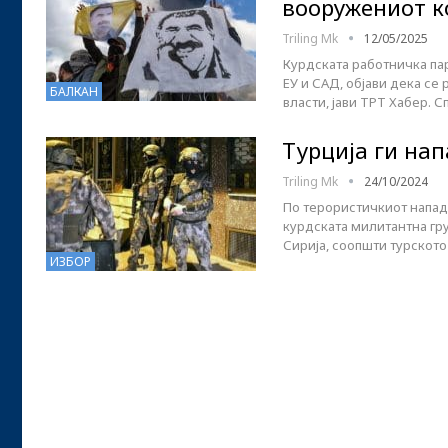
вооружениот к
Triling Mk
12/05/2025
Курдската работничка парт
ЕУ и САД, објави дека се 
БАЛКАН
власти, јави ТРТ Хабер.
Турција ги нап
Triling Mk
24/10/2024
По терористичкиот напад 
курдската милитантна гру
Сирија, соопшти турскот
ИЗБОР