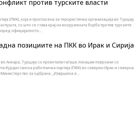
онфликт против турските власти
ија (ПКК), која е прогласена за терористичка организација во Турција
распушта, со што се става крај на вооружената борба против турските
 Според официјалното…
адна позициите на ПКК во Ирак и Сирија
во Анкара, Турција со проектили гаѓаше локации поврзани со
па Курдистанска работничка партија (ПКК) во северен Ирак и северна
о Министерство за одбрана. „Извршена е…