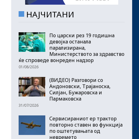
НАЈЧИТАНИ
По царски рез 19 годишна
девојка останала
парализирана,
Министерството за здравство
ќе спроведе вонреден надзор
01/08/2026
(ВИДЕО) Разговори со
Андоновски, Трајаноска,
Силјан, Бужаровска и
Пармаковска
31/07/2026
Сервисираниот ер трактор
повторно ставен во функција
по оштетувањата од
невремето