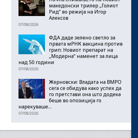
македонски трилер „Голиот
Рид“ во режија на Игор
Алексов
07/08/2026
ФДА даде зелено светло за
првата мРНК вакцина против
грип: Новиот препарат на
„Модерна“ наменет за лица
над 50 години
07/08/2026
Жерновски: Владата на ВМРО
сега се обидува како успех да
го претстави она што додека
беше во опозиција го
нарекуваше…
07/08/2026