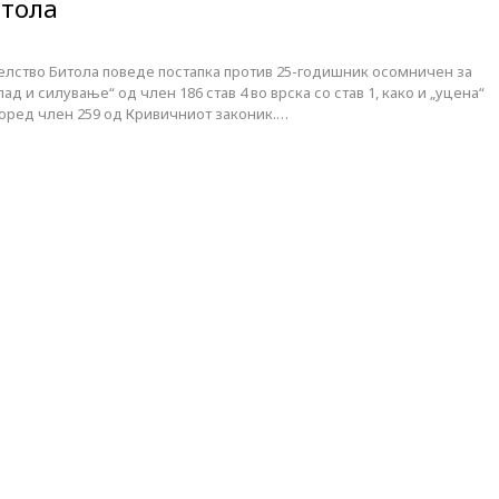
итола
елство Битола поведе постапка против 25-годишник осомничен за
д и силување“ од член 186 став 4 во врска со став 1, како и „уцена“
оред член 259 од Кривичниот законик.…