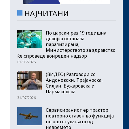
НАЈЧИТАНИ
По царски рез 19 годишна
девојка останала
парализирана,
Министерството за здравство
ќе спроведе вонреден надзор
01/08/2026
(ВИДЕО) Разговори со
Андоновски, Трајаноска,
Силјан, Бужаровска и
Пармаковска
31/07/2026
Сервисираниот ер трактор
повторно ставен во функција
по оштетувањата од
невремето