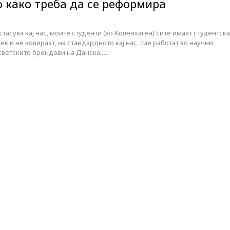
о како треба да се реформира
тасува кај нас, моите студенти (во Копенхаген) сите имаат студентска
рек и не копираат, на стандардното кај нас, тие работат во научни
 светските брендови на Данска.…