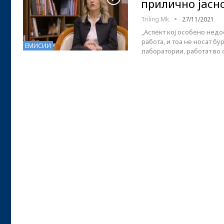
прилично јасн
Triling Mk
27/11/2021
„Аспект кој особено недос
работа, и тоа не носат бу
ЕМИСИИ
лаборатории, работат во