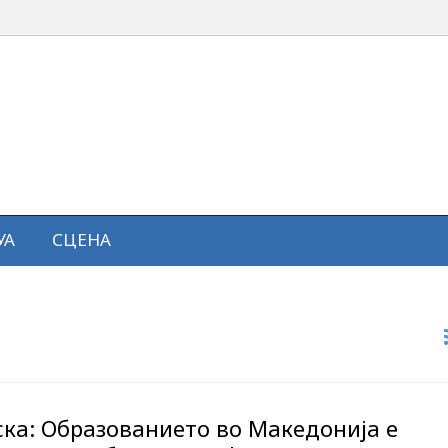
УА
СЦЕНА
ска: Образованието во Македонија е